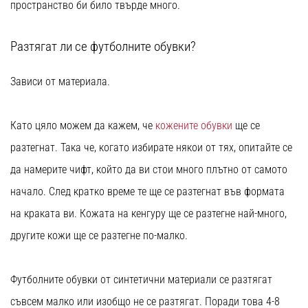
пространство би било твърде много.
Разтягат ли се футболните обувки?
Зависи от материала.
Като цяло можем да кажем, че
кожените обувки
ще се
разтегнат. Така че, когато избирате някои от тях, опитайте се
да намерите чифт, който да ви стои много плътно от самото
начало. След кратко време те ще се разтегнат във формата
на краката ви. Кожата на кенгуру ще се разтегне най-много,
другите кожи ще се разтегне по-малко.
Футболните обувки от синтетични материали се разтягат
съвсем малко или изобщо не се разтягат. Поради това 4-8