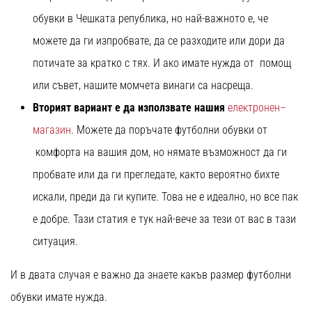
Перфектни
за
обувки в Чешката република, но най-важното е, че
играчи,
можете да ги изпробвате, да се разходите или дори да
…
потичате за кратко с тях. И ако имате нужда от помощ
или съвет, нашите момчета винаги са насреща.
Покажи
Вторият вариант е да използвате нашия
електронен–
всички
магазин
. Можете да поръчате футболни обувки от
статии
комфорта на вашия дом, но нямате възможност да ги
пробвате или да ги прегледате, както вероятно бихте
искали, преди да ги купите. Това не е идеално, но все пак
е добре. Тази статия е тук най-вече за тези от вас в тази
ситуация.
И в двата случая е важно да знаете какъв размер футболни
обувки имате нужда.