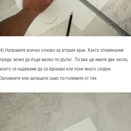
4) Направете всичко отново за втория крак. Както споменахме
преди, може да бъде малко по-дълъг. Тогава ще имате две числа,
които се надяваме да са еднакви или поне много сходни.
Запомнете или запишете само по-големите от тях.