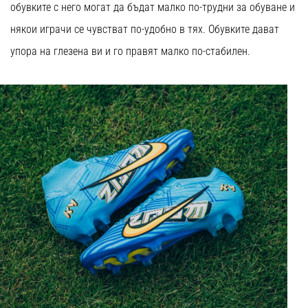
обувките с него могат да бъдат малко по-трудни за обуване и
някои играчи се чувстват по-удобно в тях. Обувките дават
упора на глезена ви и го правят малко по-стабилен.