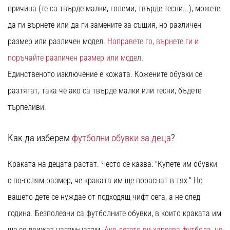
причина (те са твърде малки, големи, твърде тесни...), можете
да ги върнете или да ги замените за същия, но различен
размер или различен модел.
Направете го,
върнете ги
и
поръчайте различен размер или модел
.
Единственото изключение е кожата. Кожените обувки се
разтягат, така че ако са твърде малки или тесни, бъдете
търпеливи.
Как да изберем
футболни обувки за деца
?
Краката на децата растат. Често се казва: "Купете им обувки
с по-голям размер, че краката им ще пораснат в тях." Но
вашето дете се нуждае от подходящ чифт сега, а не след
година. Безполезни са футболните обувки, в които краката им
ще се движат насам-натам.
Ако детето ви харесва футбола, не