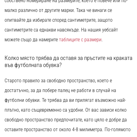
собствено номериране на размерите, което е повече или по-
малко различно от другите марки. Така че винаги се
опитвайте да избирате според сантиметрите, защото
сантиметрите са еднакви навсякъде. На нашия уебсайт
можете също да намерите
таблиците с размери
.
Колко място трябва да оставя за пръстите на краката
във футболната обувка?
Старото правило за свободно пространство, което е
достатъчно, за да побере палец не работи в случай на
футболни обувки. Те трябва да ви прилягат възможно най-
плътно, като същевременно са удобни. От вас зависи колко
свободно пространство предпочитате, като цяло е добре да
оставите пространство от около 4-8 милиметра. По-голямото