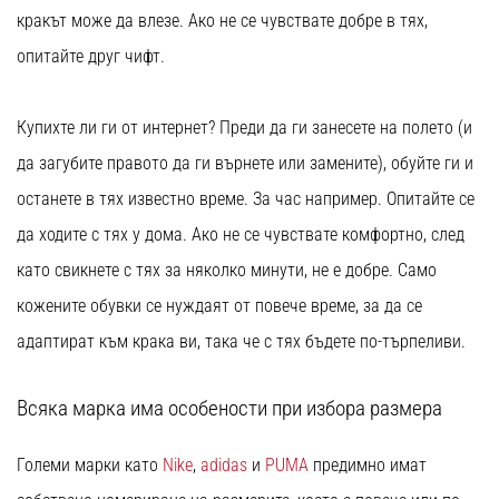
кракът може да влезе. Ако не се чувствате добре в тях,
опитайте друг чифт.
Купихте ли ги от интернет? Преди да ги занесете на полето (и
да загубите правото да ги върнете или замените), обуйте ги и
останете в тях известно време. За час например. Опитайте се
да ходите с тях у дома. Ако не се чувствате комфортно, след
като свикнете с тях за няколко минути, не е добре. Само
кожените обувки се нуждаят от повече време, за да се
адаптират към крака ви, така че с тях бъдете по-търпеливи.
Всяка марка има особености при избора размера
Големи марки като
Nike
,
adidas
и
PUMA
предимно имат