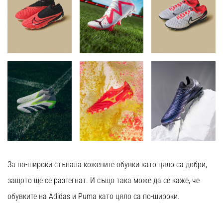
За по-широки стъпала кожените обувки като цяло са добри,
защото ще се разтегнат. И също така може да се каже, че
обувките на Adidas и Puma като цяло са по-широки.