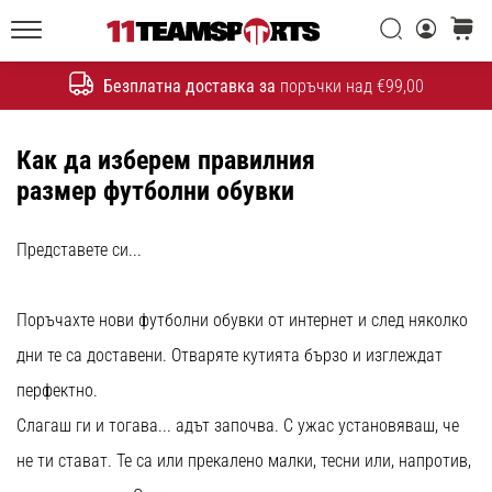
една
Търси
количк
икона
11teamsports.bg
на
Безплатна доставка за
поръчки над €99,00
скоростта
Търсене
Как да изберем правилния
1. 7. 2025
•
размер футболни обувки
1 мин. четене
Play
Представете си...
for
More
Victories
Поръчахте нови футболни обувки от интернет и след няколко
Подготви
дни те са доставени. Отваряте кутията бързо и изглеждат
се
перфектно.
за
Слагаш ги и тогава... адът започва. С ужас установяваш, че
женското
ЕВРО
не ти стават. Те са или прекалено малки, тесни или, напротив,
2025