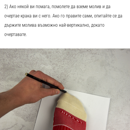
2) Ако някой ви помага, помолете да вземе молив и да
очертае крака ви с него. Ако го правите сами, опитайте се да
държите молива възможно най-вертикално, докато
очертавате.