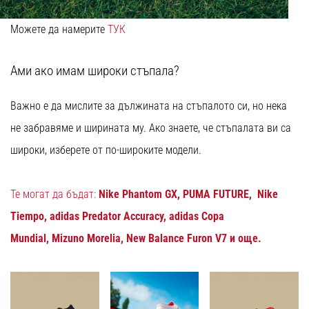
Можете да намерите
ТУК
Ами ако имам широки стъпала?
Важно е да мислите за дължината на стъпалото си, но нека
не забравяме и ширината му. Ако знаете, че стъпалата ви са
широки, изберете от по-широките модели.
Те могат да бъдат:
Nike Phantom GX
,
PUMA FUTURE
,
Nike
Tiempo
,
adidas Predator Accuracy
,
adidas Copa
Mundial
,
Mizuno Morelia
,
New Balance Furon V7
и още.