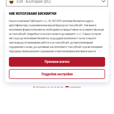
EUR - България (BG)
info@11teamsports.bg
Изпрати заявка за теглене
За нас
Обслужване на клиенти
11teamsports.bg
Повече от 16 години ние сме ваши съотборници, представяйки ви
най-добрите и най-новите футболни продукти.