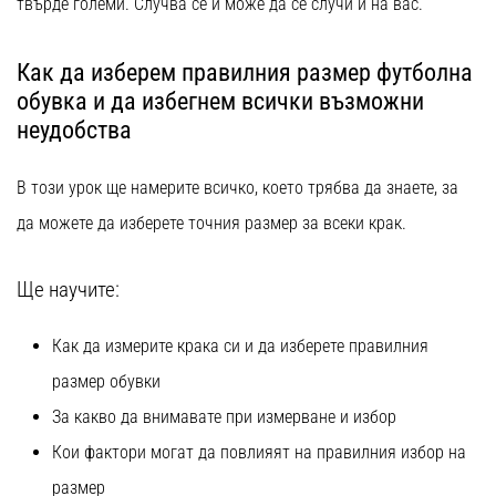
твърде големи. Случва се и може да се случи и на вас.
с
официални
екипи
Как да изберем правилния размер футболна
и
обувка и да избегнем всички възможни
обувки
неудобства
от
Nike,
adidas
В този урок ще намерите всичко, което трябва да знаете, за
и
да можете да изберете точния размер за всеки крак.
PUMA.
Бъди
част
Ще научите:
от
всеки
Как да измерите крака си и да изберете правилния
мач,
гол
размер обувки
и…
За какво да внимавате при измерване и избор
Кои фактори могат да повлияят на правилния избор на
9. 6. 2025
•
размер