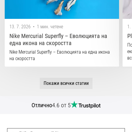
13. 7. 2026
•
1 мин. четене
1.
Nike Mercurial Superfly – Еволюцията на
P
една икона на скоростта
По
ек
Nike Mercurial Superfly – Еволюцията на една икона
вс
на скоростта
Покажи всички статии
Отлично
4.6 от 5