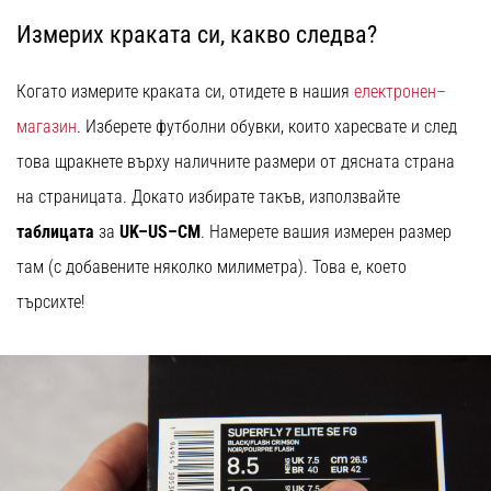
Измерих краката си, какво следва?
Когато измерите краката си, отидете в нашия
електронен–
магазин
. Изберете футболни обувки, които харесвате и след
това щракнете върху наличните размери от дясната страна
на страницата. Докато избирате такъв, използвайте
таблицата
за
UK–US–CM
. Намерете вашия измерен размер
там (с добавените няколко милиметра). Това е, което
търсихте!