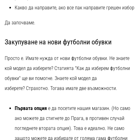
1 мин. четене
Какво да направите, ако все пак направите грешен избор
Nike
Phantom
Да започваме.
6
Открий
Закупуване на нови футболни обувки
новите
футболни
Просто е. Имате нужда от нови футболни обувки. Не знаете
обувки
Nike
кой модел да изберете? Статията "Как да изберем футболни
Phantom
обувки" ще ви помогне. Знаете кой модел да
6
–
изберете? Страхотно. Тогава имате две възможности.
прецизност,
контрол
и
Първата опция
е да посетите нашия магазин. (Но само
мощ
ако можете да стигнете до Прага, в противен случай
във
всяко
погледнете втората опция). Това е идеално. Не само
докосване.
защото можете да избирате от голяма гама футболни