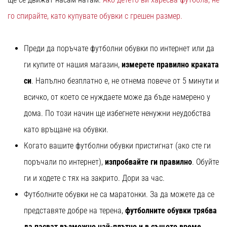
го спирайте, като купувате обувки с грешен размер.
Преди да поръчате футболни обувки по интернет или да
ги купите от нашия магазин,
измерете правилно краката
си
. Напълно безплатно е, не отнема повече от 5 минути и
всичко, от което се нуждаете може да бъде намерено у
дома. По този начин ще избегнете ненужни неудобства
като връщане на обувки.
Когато вашите футболни обувки пристигнат (ако сте ги
поръчали по интернет),
изпробвайте ги правилно
. Обуйте
ги и ходете с тях на закрито. Дори за час.
Футболните обувки не са маратонки. За да можете да се
представяте добре на терена,
футболните обувки трябва
да пасват възможно най-плътно и в същото време