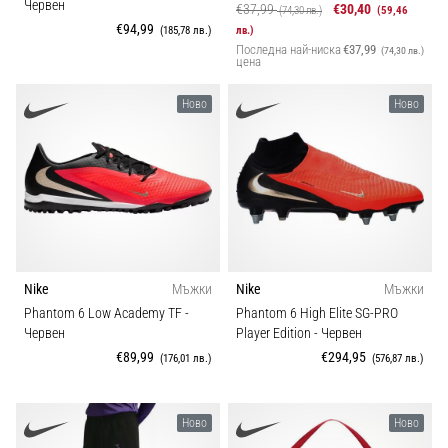
Червен
€37,99
€30,40
(74,30 лв.)
(59,46
€94,99
(185,78 лв.)
лв.)
Последна най-ниска
€37,99
(74,30 лв.)
цена
Ново
Ново
Nike
Мъжки
Nike
Мъжки
Phantom 6 Low Academy TF
-
Phantom 6 High Elite SG-PRO
Червен
Player Edition
- Червен
€89,99
€294,95
(176,01 лв.)
(576,87 лв.)
Ново
Ново