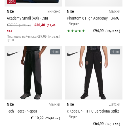
-20%
Nike
Унисекс
Nike
Мъжки
Academy Small (40l)
- Син
Phantom 6 High Academy FG/MG
- Червен
€37,99
€30,40
(74,30 лв.)
(59,46
€94,99
лв.)
(185,78 лв.)
Последна най-ниска
€37,99
(74,30 лв.)
цена
Ново
Ново
Nike
Мъжки
Nike
Детски
Tech Fleece
- Черен
x Kobe Dri-FIT FC Barcelona Strike
- Черен
€119,99
(234,68 лв.)
€64,99
(127,11 лв.)