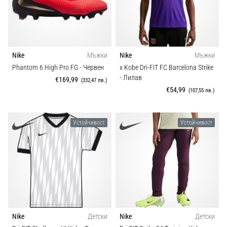
Nike
Мъжки
Nike
Мъжки
Phantom 6 High Pro FG
- Червен
x Kobe Dri-FIT FC Barcelona Strike
- Лилав
€169,99
(332,47 лв.)
€54,99
(107,55 лв.)
Устойчивост
Устойчивост
Nike
Детски
Nike
Детски