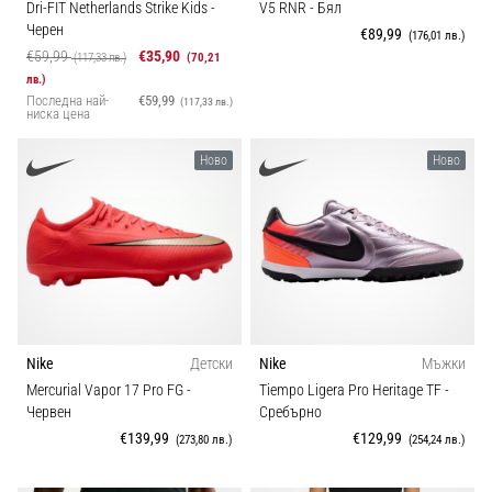
Dri-FIT Netherlands Strike Kids
-
V5 RNR
- Бял
1 мин. четене
Комфорт и амортизация
Черен
€89,99
(176,01 лв.)
Nike
€59,99
€35,90
(117,33 лв.)
(70,21
Phantom
лв.)
Дисциплина
6
Последна най-
€59,99
(117,33 лв.)
ниска цена
Открий
Дроп (мм)
новите
Ново
Ново
футболни
обувки
Кройка
Nike
Phantom
Спецификации
6
–
прецизност,
Крой на ръкавиците
контрол
Nike
Детски
Nike
Мъжки
и
Mercurial Vapor 17 Pro FG
-
Tiempo Ligera Pro Heritage TF
-
мощ
Модел
Червен
Сребърно
във
€139,99
€129,99
(273,80 лв.)
(254,24 лв.)
всяко
Играч
докосване.