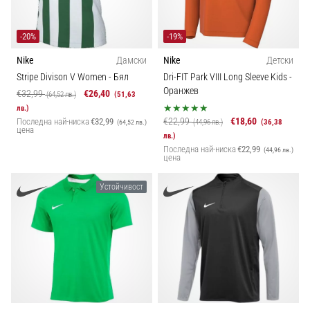
-20%
-19%
Nike
Дамски
Nike
Детски
Stripe Divison V Women
- Бял
Dri-FIT Park VIII Long Sleeve Kids
-
Оранжев
€32,99
€26,40
(64,52 лв.)
(51,63
лв.)
€22,99
€18,60
Последна най-ниска
€32,99
(44,96 лв.)
(36,38
(64,52 лв.)
цена
лв.)
Последна най-ниска
€22,99
(44,96 лв.)
цена
Устойчивост