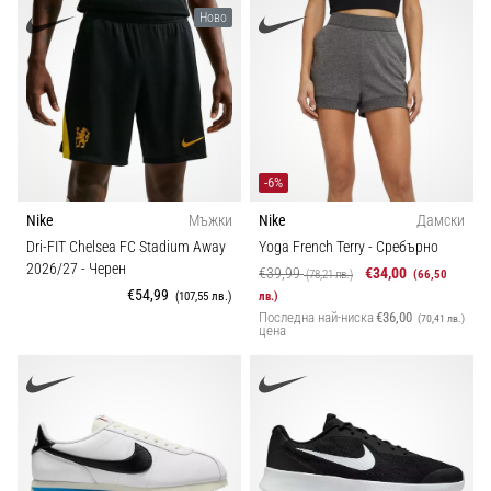
Перфектни
Ново
за
Игрище
играчи,
…
Позиция
Покажи
Сезон
всички
-6%
статии
Nike
Мъжки
Nike
Дамски
Ширина на обувката
Dri-FIT Chelsea FC Stadium Away
Yoga French Terry
- Сребърно
2026/27
- Черен
€39,99
€34,00
(78,21 лв.)
(66,50
Спорт
€54,99
(107,55 лв.)
лв.)
Последна най-ниска
€36,00
(70,41 лв.)
цена
Устойчиви
Технология
Терен