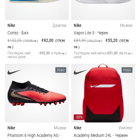
Трейл
Nike
Дамски
Nike
Мъжки
Cortez
- Бял
Vapor Lite 3
- Черен
Вид бягане
€102,25
€92,00
€84,99
€55,20
(199,98 лв.)
(179,94
(166,23 лв.)
(107,96
лв.)
лв.)
Вид обувки
Последна най-
€92,00
Последна най-ниска
€51,00
(179,94 лв.)
(99,75 лв.)
ниска цена
цена
Тегло (гр)
Ново
Ново
-20%
Nike
Мъжки
Nike
Унисекс
Phantom 6 High Academy AG
-
Academy Medium 24L
- Червен