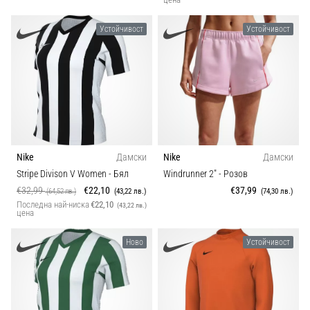
Устойчивост
Устойчивост
Nike
Дамски
Nike
Дамски
Stripe Divison V Women
- Бял
Windrunner 2"
- Розов
€32,99
€22,10
€37,99
(64,52 лв.)
(43,22 лв.)
(74,30 лв.)
Последна най-ниска
€22,10
(43,22 лв.)
цена
Ново
Устойчивост