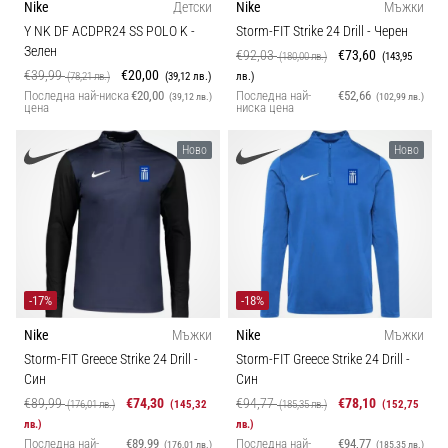
Nike
Детски
Nike
Мъжки
Y NK DF ACDPR24 SS POLO K
-
Storm-FIT Strike 24 Drill
- Черен
Зелен
€92,03
€73,60
(180,00 лв.)
(143,95
€39,99
€20,00
(78,21 лв.)
(39,12 лв.)
лв.)
Последна най-ниска
€20,00
Последна най-
€52,66
(39,12 лв.)
(102,99 лв.)
цена
ниска цена
Ново
Ново
-17%
-18%
Nike
Мъжки
Nike
Мъжки
Storm-FIT Greece Strike 24 Drill
-
Storm-FIT Greece Strike 24 Drill
-
Син
Син
€89,99
€74,30
€94,77
€78,10
(176,01 лв.)
(145,32
(185,35 лв.)
(152,75
лв.)
лв.)
Последна най-
€89,99
Последна най-
€94,77
(176,01 лв.)
(185,35 лв.)