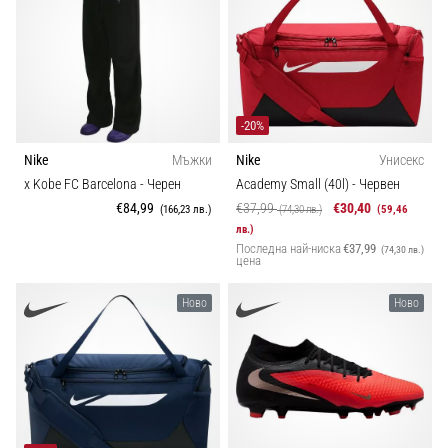
-20%
Nike
Мъжки
Nike
Унисекс
x Kobe FC Barcelona
- Черен
Academy Small (40l)
- Червен
€84,99
€37,99
€30,40
(166,23 лв.)
(74,30 лв.)
(59,46
лв.)
Последна най-ниска
€37,99
(74,30 лв.)
цена
Ново
Ново