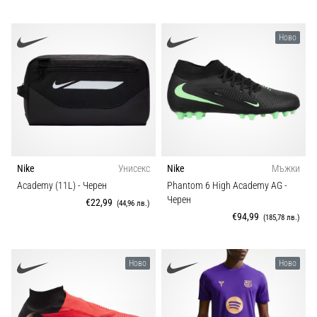
Ново
Nike
Унисекс
Nike
Мъжки
Academy (11L)
- Черен
Phantom 6 High Academy AG
-
Черен
€22,99
(44,96 лв.)
€94,99
(185,78 лв.)
Ново
Ново