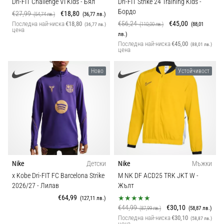
Dri-FIT Challenge VI Kids
- Бял
Dri-FIT Strike 24 Training Kids
-
Бордо
€27,99
€18,80
(54,74 лв.)
(36,77 лв.)
€56,24
€45,00
Последна най-ниска
€18,80
(110,00 лв.)
(88,01
(36,77 лв.)
цена
лв.)
Последна най-ниска
€45,00
(88,01 лв.)
цена
Ново
Устойчивост
Nike
Детски
Nike
Мъжки
x Kobe Dri-FIT FC Barcelona Strike
M NK DF ACD25 TRK JKT W
-
2026/27
- Лилав
Жълт
€64,99
(127,11 лв.)
€44,99
€30,10
(87,99 лв.)
(58,87 лв.)
Последна най-ниска
€30,10
(58,87 лв.)
цена