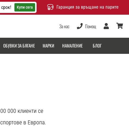
Гаранция за връщане на парите
 срок!
Купи сега
За нас
Помощ
Потребител
количка
ОБУВКИ ЗА БЯГАНЕ
МАРКИ
НАМАЛЕНИЕ
БЛОГ
500 000 клиенти се
 спортове в Европа.