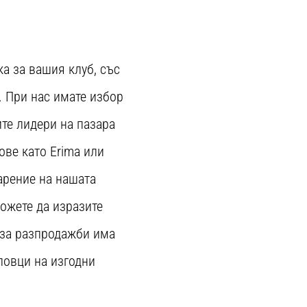
а за вашия клуб, със
. При нас имате избор
ите лидери на пазара
ове като Erima или
арение на нашата
можете да изразите
 за разпродажби има
ловци на изгодни