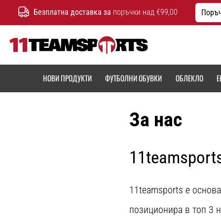
Безплатна доставка за
поръчки над €99,00
Поръч
11teamsports.bg
НОВИ ПРОДУКТИ
ФУТБОЛНИ ОБУВКИ
ОБЛЕКЛО
Е
За нас
11teamsport
11teamsports е основа
позиционира в топ 3 н