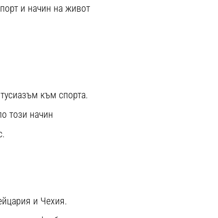
спорт и начин на живот
тусиазъм към спорта.
по този начин
с.
ейцария и Чехия.