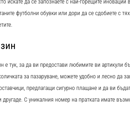
о искате да се запознаете с най-горещите иновации в
таните футболни обувки или дори да се сдобиете с тях
етите.
азин
 е тук, за да ви предостави любимите ви артикули бъ
количката за пазаруване, можете удобно и лесно да з
доставчици, предлагащи сигурно плащане и да ви бъда
и другаде. С уникалния номер на пратката имате възм