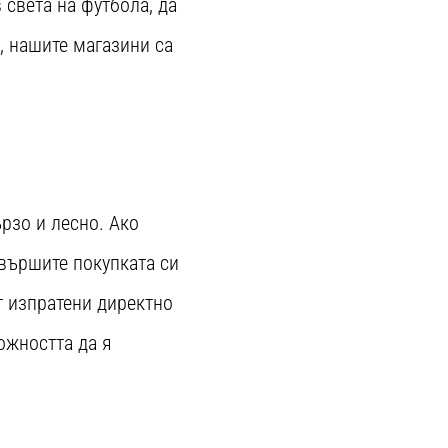
 света на футбола, да
, нашите магазини са
рзо и лесно. Ако
авършите покупката си
т изпратени директно
ожността да я