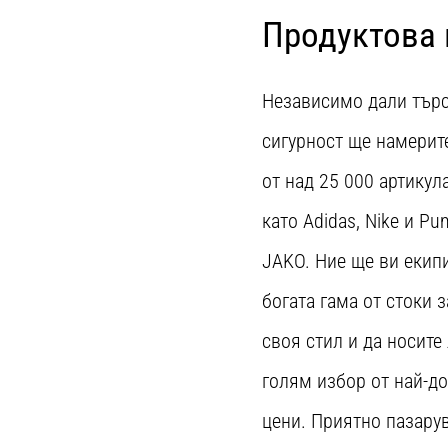
Продуктова 
Независимо дали търс
сигурност ще намерите
от над 25 000 артикул
като Adidas, Nike и P
JAKO. Ние ще ви екип
богата гама от стоки 
своя стил и да носит
голям избор от най-д
цени. Приятно пазарув