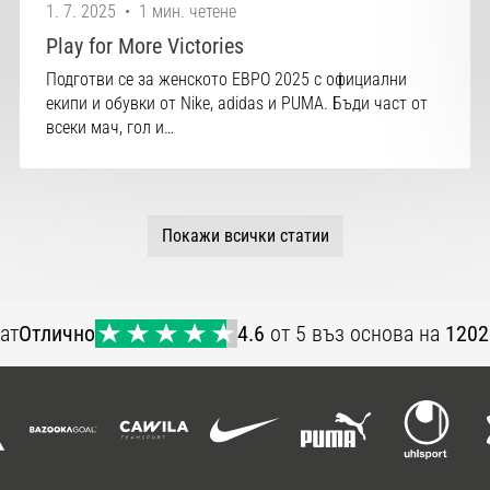
1. 7. 2025
•
1 мин. четене
Play for More Victories
Подготви се за женското ЕВРО 2025 с официални
екипи и обувки от Nike, adidas и PUMA. Бъди част от
всеки мач, гол и…
Покажи всички статии
ат
Отлично
4.6
от 5 въз основа на
1202