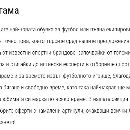
гама
ите най-новата обувка за футбол или пълна екипировк
 точно това, което търсите сред нашите предложения
а от известни спортни брандове, започвайки от голем
uma и стигайки до истински експерти в отборните спорт
ираме и за времето извън футболното игрище, благод
за бягане и свободно време, като така най-накрая ще 
е любимата си марка по всяко време. В нашата секция
обрите оферти с намалени артикули, очакващи всички 
ането!