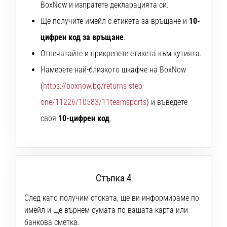
Перфектни
BoxNow и изпратете декларацията си.
за
Ще получите имейл с етикета за връщане и
10-
играчи,
…
цифрен код за връщане
.
Отпечатайте и прикрепете етикета към кутията.
Намерете най-близкото шкафче на BoxNow
Покажи
всички
(
https://boxnow.bg/returns-step-
статии
one/11226/10583/11teamsports
) и въведете
своя
10-цифрен код
.
Стъпка 4
След като получим стоката, ще ви информираме по
имейл и ще върнем сумата по вашата карта или
банкова сметка.