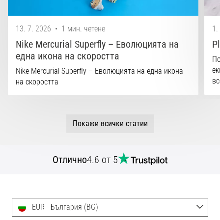
13. 7. 2026
•
1 мин. четене
1.
Nike Mercurial Superfly – Еволюцията на
P
една икона на скоростта
По
ек
Nike Mercurial Superfly – Еволюцията на една икона
вс
на скоростта
Покажи всички статии
Отлично
4.6 от 5
EUR - България (BG)