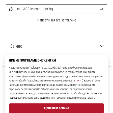
info@11teamsports.bg
Изпрати заявка за теглене
За нас
Обслужване на клиенти
11teamsports.bg
Повече от 16 години ние сме ваши съотборници, представяйки ви
най-добрите и най-новите футболни продукти.
Instagram
YouTube