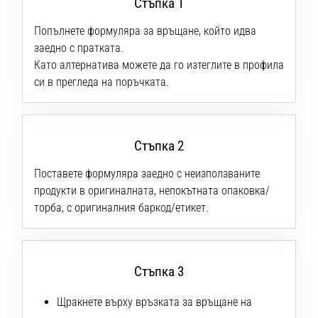
Стъпка 1
1 мин. четене
Nike
Попълнете формуляра за връщане, който идва
Phantom
заедно с пратката.
6
Като алтернатива можете да го изтеглите в профила
си в прегледа на поръчката.
Открий
новите
футболни
обувки
Стъпка 2
Nike
Phantom
Поставете формуляра заедно с неизползваните
6
продукти в оригиналната, непокътната опаковка/
–
торба, с оригиналния баркод/етикет.
прецизност,
контрол
и
мощ
Стъпка 3
във
всяко
Щракнете върху връзката за връщане на
докосване.