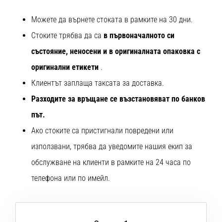
с
официални
Можете да върнете стоката в рамките на 30 дни.
екипи
Стоките трябва да са
в първоначалното си
и
обувки
състояние, неносени и в оригиналната опаковка с
от
оригинални етикети
.
Nike,
adidas
Клиентът заплаща таксата за доставка.
и
Разходите за връщане се възстановяват по банков
PUMA.
Бъди
път.
част
Ако стоките са пристигнали повредени или
от
всеки
използвани, трябва да уведомите нашия екип за
мач,
обслужване на клиенти в рамките на 24 часа по
гол
и…
телефона или по имейл.
9. 6. 2025
•