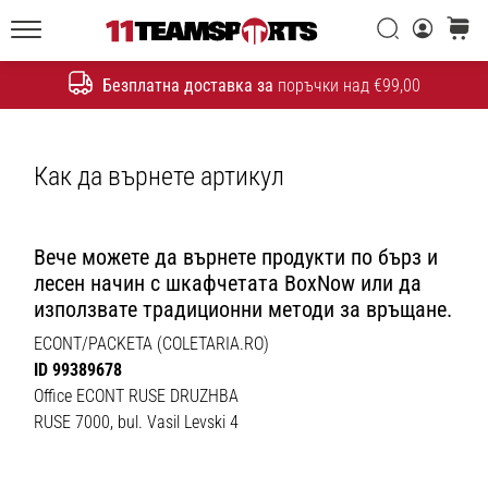
една
Търси
количк
икона
11teamsports.bg
на
Безплатна доставка за
поръчки над €99,00
скоростта
Търсене
1. 7. 2025
Как да върнете артикул
•
1 мин. четене
Play
Вече можете да върнете продукти по бърз и
for
лесен начин с шкафчетата BoxNow или да
More
използвате традиционни методи за връщане.
Victories
ECONT/PACKETA (COLETARIA.RO)
Подготви
ID 99389678
се
Office ECONT RUSE DRUZHBA
за
RUSE 7000, bul. Vasil Levski 4
женското
ЕВРО
2025