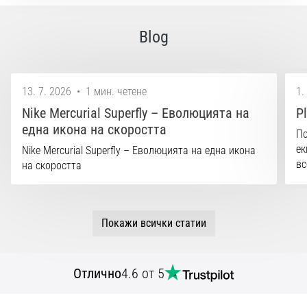
Blog
13. 7. 2026
•
1 мин. четене
1.
Nike Mercurial Superfly – Еволюцията на
P
една икона на скоростта
По
ек
Nike Mercurial Superfly – Еволюцията на една икона
вс
на скоростта
Покажи всички статии
Отлично
4.6 от 5