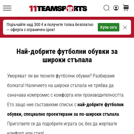
една
Търси
количк
икона
11teamsports.bg
на
Поръчайте над 300 € и получете топка безплатно
скоростта
Търсене
Купи сега
— оферта с ограничен срок!
1. 7. 2025
•
Най-добрите футболни обувки за
1 мин. четене
широки стъпала
Play
for
Уморяват ли ви тесните футболни обувки? Разбираме
More
болката! Наличието на широки стъпала не трябва да
Victories
означава компромис с комфорта или производителността.
Подготви
се
Ето защо ние съставихме списък с
най-добрите футболни
за
обувки, специално проектирани за по-широки стъпала
.
женското
ЕВРО
Пригответе се да подобрите играта си, без да жертвате
2025
комфорт или стил!