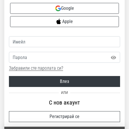
Google
Apple
Парола
Забравили сте паролата си?
Влез
С нов акаунт
Регистрирай се