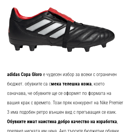
adidas Copa Gloro
е чудесен избор за всеки с ограничен
бюджет. обувките са с
мека телешка кожа
, което
означава, че обувките ще се оформят по формата на
вашия крак с времето. Този пряк конкурент на Nike Premier
3 има подобен ретро външен вид с прегъващия се език.
Обувките имат наистина добро качество на изработка
,
предвид ниската им цена. Ако търсите бюджетни обувки,