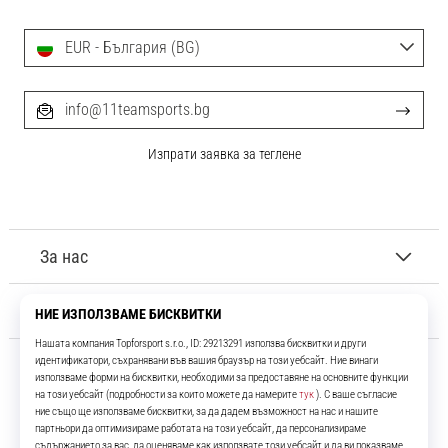
EUR - България (BG)
info@11teamsports.bg
Изпрати заявка за теглене
За нас
Обслужване на клиенти
11teamsports.bg
Повече от 16 години ние сме ваши съотборници, представяйки ви