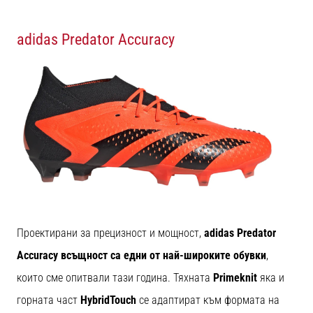
Перфектни
за
играчи,
adidas Predator Accuracy
…
Покажи
всички
статии
Проектирани за прецизност и мощност,
adidas Predator
Accuracy всъщност са едни от най-широките обувки
,
които сме опитвали тази година. Тяхната
Primeknit
яка и
горната част
HybridTouch
се адаптират към формата на