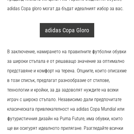
adidas Copa gloro могат да бъдат идеалният избор за вас.
adidas Copa Gloro
В заключение, намирането на правилните футболни обувки
за широки стъпала е от решаващо значение за оптимално
представяне и комфорт на терена. Опциите, които описахме
в този списък, предлагат разнообразие от стилове,
технологии и кройки, за да задоволят нуждите на всеки
играч с широко стъпало. Независимо дали предпочитате
класическата привлекателност на adidas Copa Mundial или
футуристичния дизайн на Puma Future, има обувки, които
ще ви осигурят идеалното прилягане. Разгледайте всички