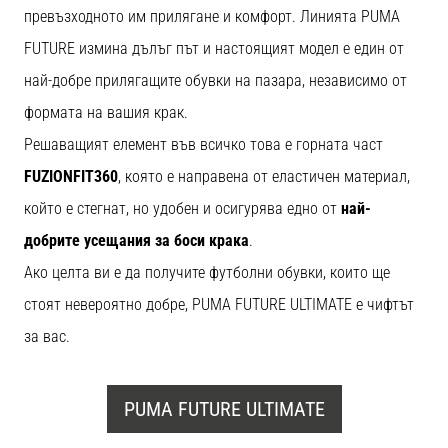
1 мин. четене
превъзходното им прилягане и комфорт. Линията PUMA
Nike
FUTURE измина дълъг път и настоящият модел е един от
Phantom
най-добре прилягащите обувки на пазара, независимо от
6
формата на вашия крак.
Открий
новите
Решаващият елемент във всичко това е горната част
футболни
FUZIONFIT360
, която е направена от еластичен материал,
обувки
който е стегнат, но удобен и осигурява едно от
най-
Nike
Phantom
добрите усещания за боси крака
.
6
Ако целта ви е да получите футболни обувки, които ще
–
прецизност,
стоят невероятно добре, PUMA FUTURE ULTIMATE е чифтът
контрол
за вас.
и
мощ
във
PUMA FUTURE ULTIMATE
всяко
докосване.