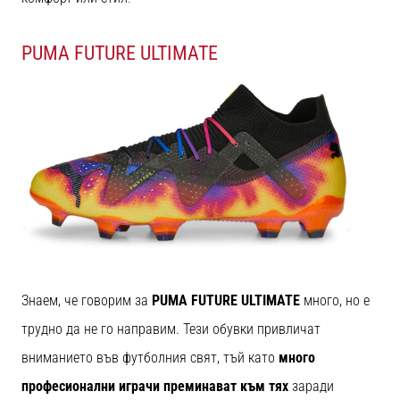
с
официални
екипи
PUMA FUTURE ULTIMATE
и
обувки
от
Nike,
adidas
и
PUMA.
Бъди
част
от
всеки
мач,
гол
Знаем, че говорим за
PUMA FUTURE ULTIMATE
много, но е
и…
трудно да не го направим. Тези обувки привличат
вниманието във футболния свят, тъй като
много
9. 6. 2025
професионални играчи преминават към тях
заради
•