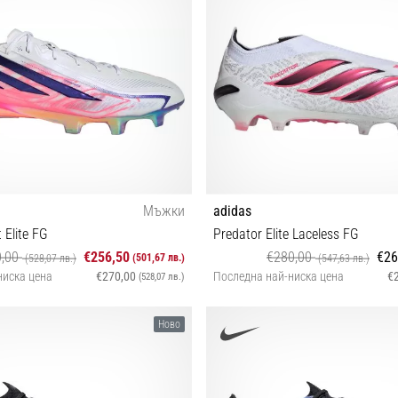
Мъжки
adidas
 Elite FG
Predator Elite Laceless FG
0,00
€256,50
€280,00
€26
(501,67 лв.)
(528,07 лв.)
(547,63 лв.)
ниска цена
€270,00
Последна най-ниска цена
€
(528,07 лв.)
2 42⅔ 44 44⅔ 45⅓ 46 46⅔ 47⅓ 48
42⅔ 43⅓ 46⅔ 47⅓
Ново