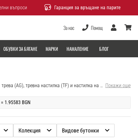
елни въпроси
Гаранция за връщане на парите
За нас
Помощ
Потребител
количка
ОБУВКИ ЗА БЯГАНЕ
МАРКИ
НАМАЛЕНИЕ
БЛОГ
Футболни обувки Nike, Puma и Adidas. Ние предлагаме футболни обувки за твърда земя (FG), мека земя (SG и SG PRO), изкуствена трева (AG), тревна настилка (TF) и настилка на закрито/корт (IC).
Покажи още
 = 1.95583 BGN
Колекция
Видове бутонки