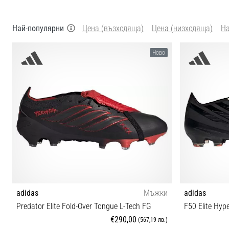
Най-популярни
Цена (възходяща)
Цена (низходяща)
Н
Ново
adidas
Мъжки
adidas
Predator Elite Fold-Over Tongue L-Tech FG
F50 Elite Hyp
€290,00
(567,19 лв.)