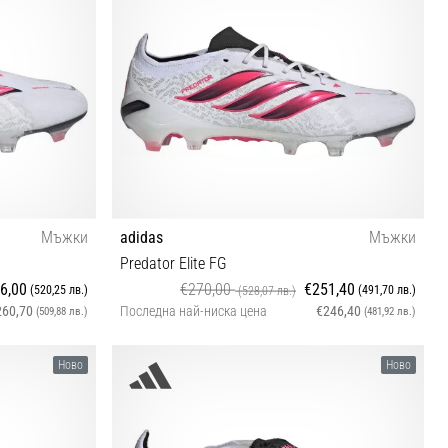
46 46⅔ 47⅓ 48
Мъжки
adidas
Мъжки
Predator Elite FG
6,00
€270,00
€251,40
(520,25 лв.)
(491,70 лв.)
(528,07 лв.)
260,70
Последна най-ниска цена
€246,40
(509,88 лв.)
(481,92 лв.)
39⅓ 40 40⅔ 41⅓ 42 42⅔ 43⅓ 44 45⅓ 46⅔ 47⅓
Ново
Ново