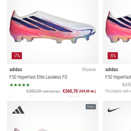
-7%
-5%
adidas
Мъжки
adidas
F50 Hyperfast Elite Laceless FG
F50 Hyperfast
€27
€280,00
€260,70
Последна най-
(509,88 лв.)
(547,63 лв.)
Последна най-ниска цена
€280,00
(547,63 лв.)
39⅓ 40 40⅔ 4
Ново
40 42⅔ 43⅓ 44 44⅔ 45⅓ 46 46⅔ 47⅓ 48