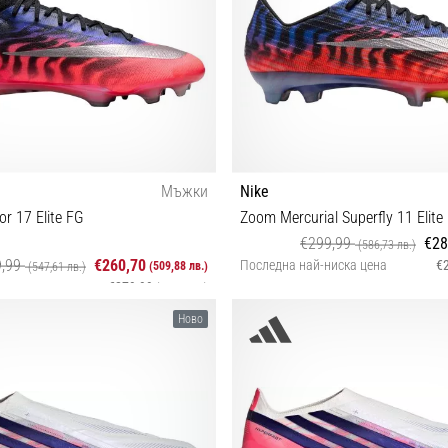
Мъжки
Nike
or 17 Elite FG
Zoom Mercurial Superfly 11 Elite
€299,99
€28
(586,73 лв.)
9,99
€260,70
Последна най-ниска цена
€
(509,88 лв.)
(547,61 лв.)
ниска цена
€279,99
(547,61 лв.)
42½ 44 44½ 45
Ново
44