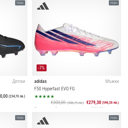
⅔ 41⅓ 42
Ново
Ново
39⅓ 40 40⅔ 41⅓ 42 42⅔ 43⅓ 44 44⅔ 45⅓ 46
46⅔ 47⅓
-7%
Детски
adidas
Мъжки
F50 Hyperfast EVO FG
0,00
(234,70 лв.)
€300,00
€279,30
(546,26 лв.)
(586,75 лв.)
Последна най-ниска цена
€300,00
(586,75 лв.)
35½ 36 36⅔ 37⅓
Ново
Ново
38⅔ 39⅓ 40 40⅔ 41⅓ 42 42⅔ 43⅓ 44 44⅔ 45⅓