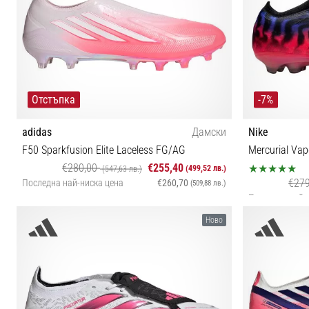
Отстъпка
-7%
adidas
Дамски
Nike
F50 Sparkfusion Elite Laceless FG/AG
Mercurial Vap
€280,00
€255,40
(499,52 лв.)
(547,63 лв.)
€27
Последна най-ниска цена
€260,70
(509,88 лв.)
Последна най-
37⅓ 38⅔ 39⅓ 40 40⅔ 41⅓ 42
Ново