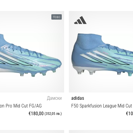
 39⅓ 40 40⅔ 41⅓ 42 42⅔ 43⅓ 44
38 38⅔ 39⅓ 40 40⅔ 41⅓ 42 42⅔
Ново
 45⅓ 46 46⅔ 47⅓ 48 48⅔
45⅓
Дамски
adidas
ion Pro Mid Cut FG/AG
F50 Sparkfusion League Mid Cu
€180,00
€10
(352,05 лв.)