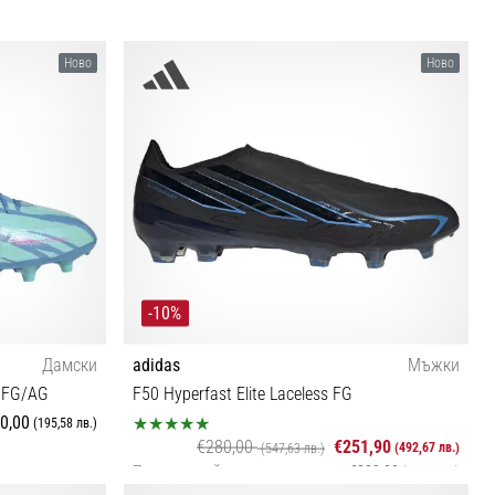
 43⅓ 44 44⅔
35½ 36 36⅔ 37⅓ 38 38⅔
Ново
Ново
-10%
Дамски
adidas
Мъжки
t FG/AG
F50 Hyperfast Elite Laceless FG
0,00
(195,58 лв.)
€280,00
€251,90
(492,67 лв.)
(547,63 лв.)
Последна най-ниска цена
€280,00
(547,63 лв.)