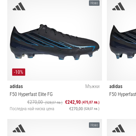
35½ 36 36⅔ 37⅓ 38 38⅔ 39⅓ 40 40⅔ 41⅓ 42 42⅔
35½ 36 36⅔ 3
Ново
43⅓ 44
-10%
adidas
Мъжки
adidas
F50 Hyperfast Elite FG
F50 Hyperfast
€270,00
€242,90
(475,07 лв.)
(528,07 лв.)
Последна най-ниска цена
€270,00
(528,07 лв.)
39⅓ 40 40⅔ 41⅓ 42 42⅔ 43⅓ 44 44⅔ 45⅓ 46
39⅓ 40 40⅔
Ново
46⅔ 47⅓ 48