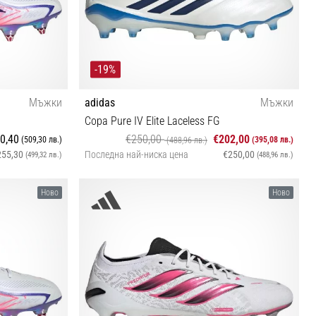
-19%
Мъжки
adidas
Мъжки
Copa Pure IV Elite Laceless FG
0,40
€250,00
€202,00
(509,30 лв.)
(395,08 лв.)
(488,96 лв.)
255,30
Последна най-ниска цена
€250,00
(499,32 лв.)
(488,96 лв.)
 44⅔ 45⅓ 46
40 40⅔ 41⅓ 42 42⅔ 43⅓ 44 44⅔ 45⅓ 46 46⅔
Ново
Ново
47⅓ 48