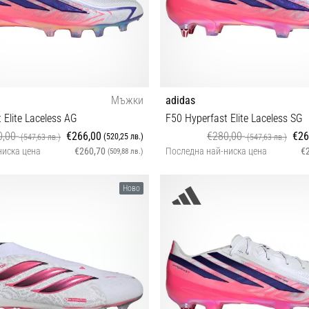
Мъжки
adidas
 Elite Laceless AG
F50 Hyperfast Elite Laceless SG
0,00
€266,00
€280,00
€26
(520,25 лв.)
(547,63 лв.)
(547,63 лв.)
ниска цена
€260,70
Последна най-ниска цена
€
(509,88 лв.)
 44 45⅓ 46 46⅔ 47⅓ 48
39⅓ 40 40⅔ 41⅓ 42 42⅔ 43⅓ 44
Ново
46⅔ 47⅓ 48