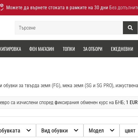
Можете да върнете стоката в рамките на 30 дни
Без допълнит
Търсене
КИПИРОВКА
ФЕН МАГАЗИН
ТОПКИ
ЗА ОТБОРИ
ЕЖЕДНЕВНИ
 евро са изчислени според фиксирания обменен курс на БНБ;
1 EUR
обувката
Вид обувки
Модел
цвят