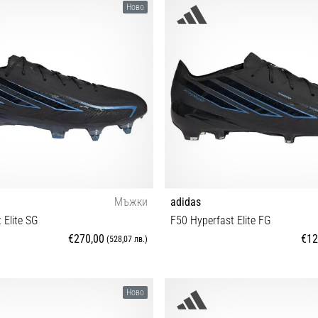
7⅓ 38 38⅔ 39⅓ 40 40⅔ 41⅓ 42 42⅔
36⅔ 37⅓ 38 38⅔ 39⅓ 40 40
Ново
43⅓
Мъжки
adidas
 Elite SG
F50 Hyperfast Elite FG
€270,00
€12
(528,07 лв.)
 41⅓ 42 42⅔ 43⅓ 44 44⅔ 45⅓ 46
29 30 30½ 31 31½ 32 33 33½ 34 35 
Ново
46⅔ 47⅓ 48 48⅔
38 38⅔