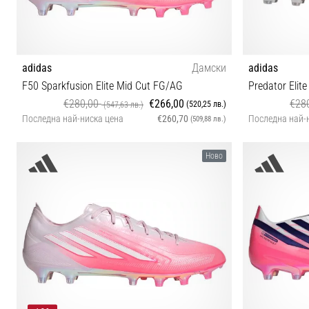
adidas
Дамски
adidas
F50 Sparkfusion Elite Mid Cut FG/AG
Predator Elit
€280,00
€266,00
€28
(520,25 лв.)
(547,63 лв.)
Последна най-ниска цена
€260,70
Последна най-
(509,88 лв.)
35½ 36 36⅔ 37⅓ 38 38⅔ 39⅓ 40 40⅔ 41⅓ 42 42⅔
40 40⅔ 42 42
Ново
43⅓