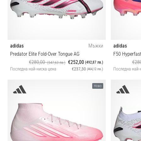
adidas
Мъжки
adidas
Predator Elite Fold-Over Tongue AG
F50 Hyperfast
€280,00
€252,00
€28
(492,87 лв.)
(547,63 лв.)
Последна най-ниска цена
€237,30
Последна най-
(464,12 лв.)
42 42⅔ 43⅓ 44 44⅔
43⅓
Ново