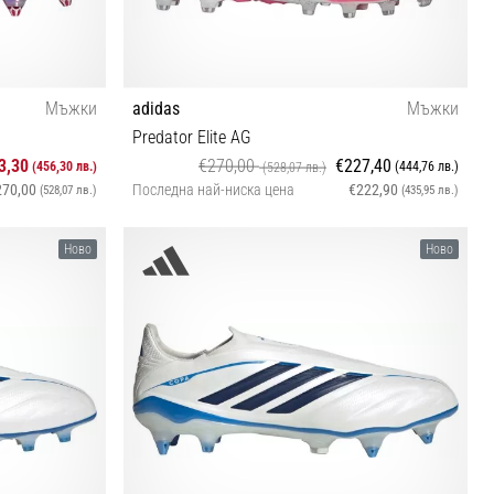
Мъжки
adidas
Мъжки
Predator Elite AG
3,30
€270,00
€227,40
(456,30 лв.)
(444,76 лв.)
(528,07 лв.)
270,00
Последна най-ниска цена
€222,90
(528,07 лв.)
(435,95 лв.)
 44⅔ 45⅓ 46
40 40⅔ 41⅓ 42 42⅔ 43⅓ 44 44⅔ 45⅓ 46⅔ 47⅓
Ново
Ново