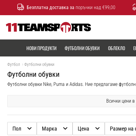
Безплатна доставка за
поръчки над €99,00
11teamsports.bg
НОВИ ПРОДУКТИ
ФУТБОЛНИ ОБУВКИ
ОБЛЕКЛО
Е
Футбол
Футболни обувки
Футболни обувки
Всички цени в
Пол
Марка
Цена
Размер на 