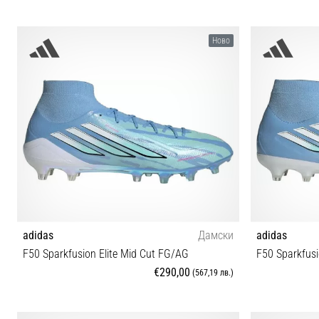
37⅓ 38 38⅔ 39⅓ 40 40⅔ 41⅓ 42 42⅔ 43⅓ 44
37⅓ 38 38⅔
Ново
44⅔ 45⅓ 46 46⅔ 47⅓ 48 48⅔
44⅔
adidas
Дамски
adidas
F50 Sparkfusion Elite Mid Cut FG/AG
F50 Sparkfus
€290,00
(567,19 лв.)