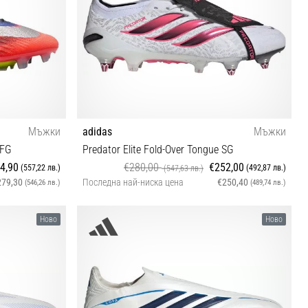
Мъжки
adidas
Мъжки
 FG
Predator Elite Fold-Over Tongue SG
4,90
€280,00
€252,00
(557,22 лв.)
(492,87 лв.)
(547,63 лв.)
279,30
Последна най-ниска цена
€250,40
(546,26 лв.)
(489,74 лв.)
42 42⅔ 43⅓
Ново
Ново