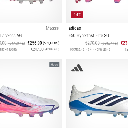
-14%
Мъжки
adidas
e Laceless AG
F50 Hyperfast Elite SG
0,00
€256,90
€270,00
€23
(502,45 лв.)
(547,63 лв.)
(528,07 лв.)
ниска цена
€247,00
Последна най-ниска цена
€
(483,09 лв.)
⅔ 43⅓ 44 44⅔ 45⅓ 46 46⅔ 47⅓ 48
39⅓ 40 40⅔ 41⅓ 42 42⅔ 43⅓ 44
Ново
46⅔ 47⅓ 48