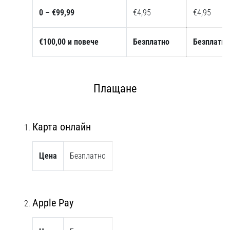
1 мин. четене
0 – €99,99
€4,95
€4,95
Nike
Phantom
€100,00 и повече
Безплатно
Безплатно
6
Открий
новите
футболни
Плащане
обувки
Nike
Phantom
Карта онлайн
6
–
прецизност,
Цена
Безплатно
контрол
и
мощ
във
Apple Pay
всяко
докосване.