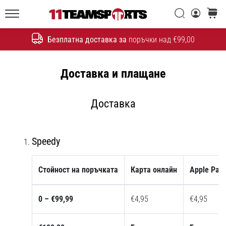
една
Търси
количк
икона
11teamsports.bg
на
Безплатна доставка за
поръчки над €99,00
скоростта
Търсене
Доставка и плащане
1. 7. 2025
•
1 мин. четене
Доставка
Play
for
More
Speedy
Victories
Подготви
Стойност на поръчката
Карта онлайн
Apple Pay
се
за
женското
0 – €99,99
€4,95
€4,95
ЕВРО
2025