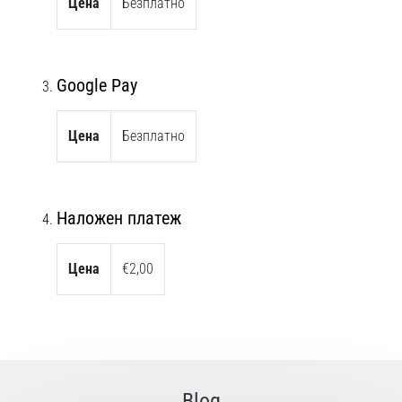
Цена
Безплатно
Перфектни
за
играчи,
…
Google Pay
Покажи
Цена
Безплатно
всички
статии
Наложен платеж
Цена
€2,00
Blog