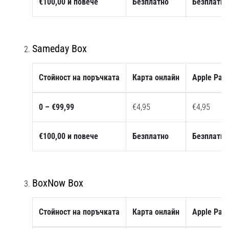
€100,00 и повече
Безплатно
Безплатно
с
официални
екипи
и
Sameday Box
обувки
от
Nike,
Стойност на поръчката
Карта онлайн
Apple Pay
adidas
и
PUMA.
0 – €99,99
€4,95
€4,95
Бъди
част
€100,00 и повече
Безплатно
Безплатно
от
всеки
мач,
гол
BoxNow Box
и…
Стойност на поръчката
Карта онлайн
Apple Pay
9. 6. 2025
•