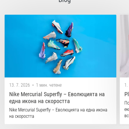
13. 7. 2026
•
1 мин. четене
1.
Nike Mercurial Superfly – Еволюцията на
P
една икона на скоростта
По
ек
Nike Mercurial Superfly – Еволюцията на една икона
вс
на скоростта