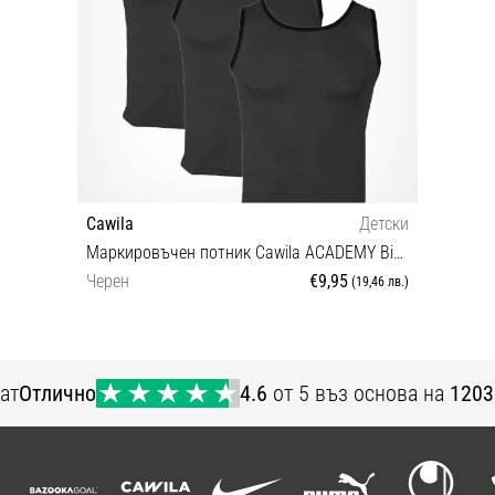
Cawila
Детски
Маркировъчен потник Cawila ACADEMY Bib 3pack Kids
Черен
€9,95
(19,46 лв.)
128 152
ат
Отлично
4.6
от 5 въз основа на
1203