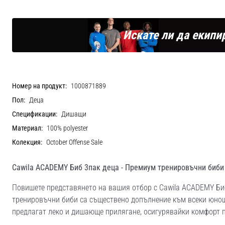
Искате ли да екипи
Номер на продукт:
1000871889
Пол:
Деца
Спецификации:
Дишащи
Материал:
100% polyester
Колекция:
October Offense Sale
Cawila ACADEMY Биб 3пак деца - Премиум тренировъчни биби
Повишете представянето на вашия отбор с Cawila ACADEMY Биб
тренировъчни биби са съществено допълнение към всеки юноше
предлагат леко и дишающе прилягане, осигурявайки комфорт п