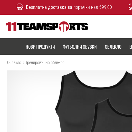
Безплатна доставка за
поръчки над €99,00
11teamsports.bg
НОВИ ПРОДУКТИ
ФУТБОЛНИ ОБУВКИ
ОБЛЕКЛО
Е
Облекло
Тренировъчно облекло