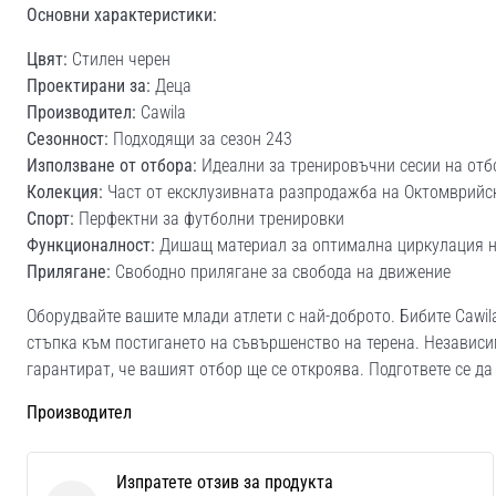
Основни характеристики:
Цвят:
Стилен черен
Проектирани за:
Деца
Производител:
Cawila
Сезонност:
Подходящи за сезон 243
Използване от отбора:
Идеални за тренировъчни сесии на отб
Колекция:
Част от ексклузивната разпродажба на Октомврийс
Спорт:
Перфектни за футболни тренировки
Функционалност:
Дишащ материал за оптимална циркулация н
Прилягане:
Свободно прилягане за свобода на движение
Оборудвайте вашите млади атлети с най-доброто. Бибите Cawil
стъпка към постигането на съвършенство на терена. Независи
гарантират, че вашият отбор ще се откроява. Подгответе се да
Производител
Изпратете отзив за продукта