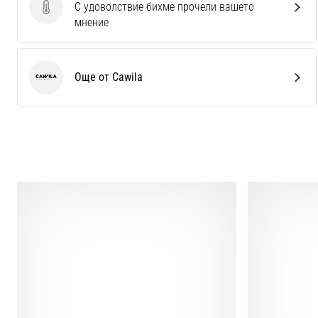
С удоволствие бихме прочели вашето
Изпратете отзив за продукта
мнение
Още от Cawila
Cawila