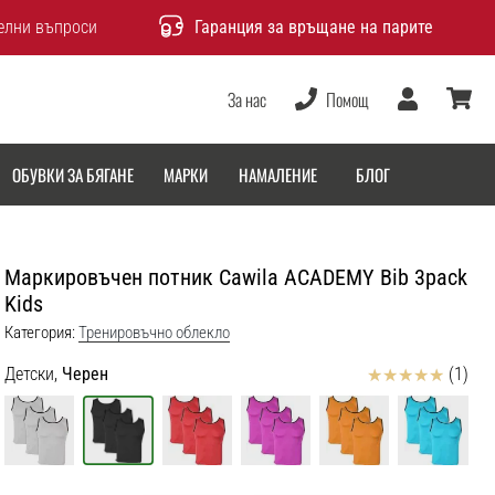
елни въпроси
Гаранция за връщане на парите
За нас
Помощ
Потребител
количка
ОБУВКИ ЗА БЯГАНЕ
МАРКИ
НАМАЛЕНИЕ
БЛОГ
Маркировъчен потник Cawila ACADEMY Bib 3pack
Kids
Категория:
Тренировъчно облекло
Отзиви
Детски,
Черен
(1)