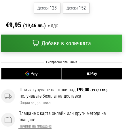
128
152
Детски
Детски
€9,95
(19,46 лв.)
с ДДС
Добави в количката
При закупуване на стоки над
€99,00
(193,63 лв.)
получавате безплатна доставка
Опции за доставка
Плащане с карта онлайн или други методи на
плащане
Начини на плащане