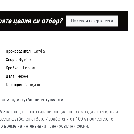
рате целия си отбор?
Поискай оферта сега
Производител:
Cawila
Спорт:
Футбол
Кройка:
Широка
Цвят:
Черен
Гаранция:
2 години
 за млади футболни ентусиасти
 3пак деца. Проектирани специално за млади атлети, тези
ски футболен отбор. Изработени от 100% полиестер, те
о време на интензивни тренировъчни сесии.