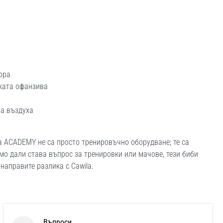
ора
ката офанзива
а въздуха
a ACADEMY не са просто тренировъчно оборудване; те са
мо дали става въпрос за тренировки или мачове, тези биби
 направите разлика с Cawila.
Въпроси