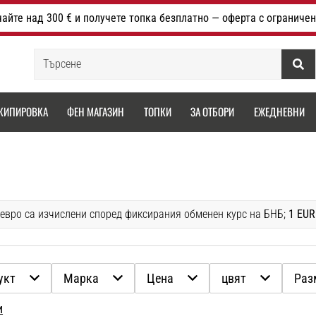
айте над 300 € и получете топка безплатно — оферта с ограничен
Търсене
КИПИРОВКА
ФЕН МАГАЗИН
ТОПКИ
ЗА ОТБОРИ
ЕЖЕДНЕВНИ
 евро са изчислени според фиксирания обменен курс на БНБ;
1 EUR
укт
Марка
Цена
цвят
Раз
и