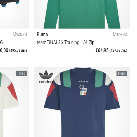
Мъжки
Puma
Мъжки
FG
teamFINAL26 Training 1/4 Zip
0,00
€64,95
(195,58 лв.)
(127,03 лв.)
 45⅓
XL XXL
Ново
Ново