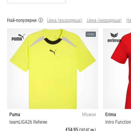
Най-популярни
Цена (възходяща)
Цена (низходяща)
Н
Ново
Puma
Мъжки
Erima
teamLIGA26 Referee
Intro Functio
€54,95
(107,47 лв.)