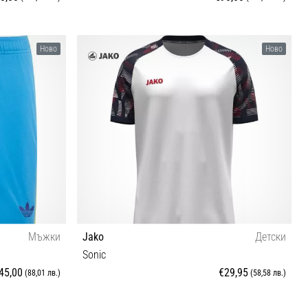
S M L XL
Ново
Ново
Мъжки
Jako
Детски
Sonic
45,00
€29,95
(88,01 лв.)
(58,58 лв.)