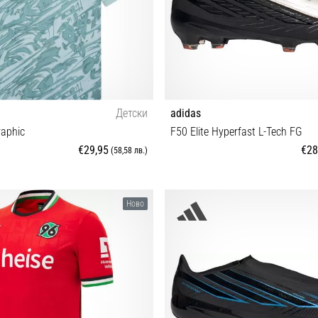
Детски
adidas
aphic
F50 Elite Hyperfast L-Tech FG
€29,95
€28
(58,58 лв.)
164
37⅓ 38 38⅔ 39⅓ 40 40⅔ 41⅓ 42
Ново
44⅔ 45⅓ 46 46⅔ 47⅓ 48