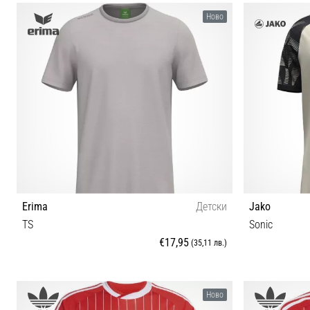
S M L XL XXL
Ново
Erima
Детски
Jako
TS
Sonic
€17,95
(35,11 лв.)
164
Ново