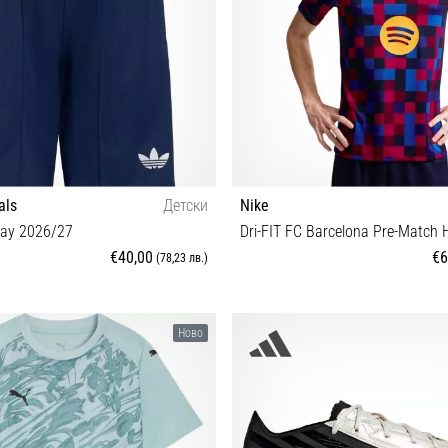
als
Детски
Nike
ay 2026/27
€40,00
€6
(78,23 лв.)
123-128 cm) S (135-140 cm)
XS S M
Ново