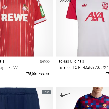
als
Детски
adidas Originals
way 2026/27
Liverpool FC Pre-Match 2026/27
€75,00
€7
(146,69 лв.)
M (147-152 cm)
S M L XL XXL 3XL
Ново