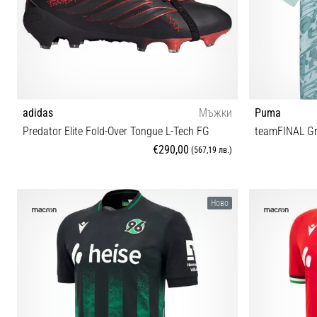
adidas
Мъжки
Puma
Predator Elite Fold-Over Tongue L-Tech FG
teamFINAL Gr
€290,00
(567,19 лв.)
37⅓ 38 38⅔ 39⅓ 40 40⅔ 41⅓ 42 42⅔ 43⅓ 44
Ново
44⅔ 45⅓ 46 46⅔ 47⅓ 48 48⅔