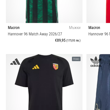
Macron
Мъжки
Macron
Hannover 96 Match Away 2026/27
Hannover 96
€89,95
(175,93 лв.)
S M L XL XXL
Ново