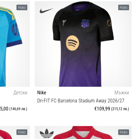
164
Ново
Ново
Детски
Nike
Мъжки
Dri-FIT FC Barcelona Stadium Away 2026/27
5,00
€109,99
(146,69 лв.)
(215,12 лв.)
(147-152 cm) L
S L XL XXL
Ново
Ново
6 cm)