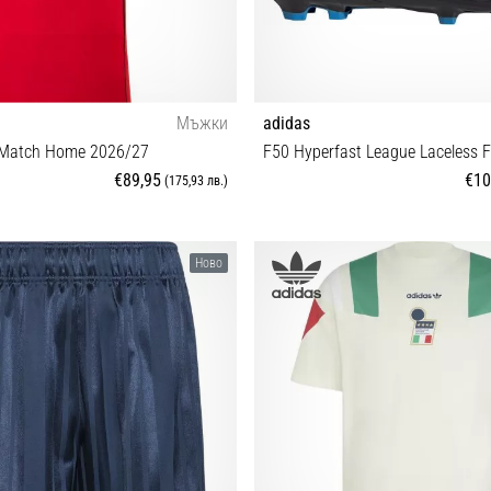
Мъжки
adidas
 Match Home 2026/27
F50 Hyperfast League Laceless 
€89,95
€10
(175,93 лв.)
S M L XL XXL 3XL
40⅔ 42 42⅔ 43⅓ 44 44⅔
Ново