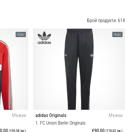
Брой продукти: 614
Ново
Ново
Мъжки
adidas Originals
Мъжки
1. FC Union Berlin Originals
0,00
€90,00
(195,58 лв.)
(176,02 лв.)