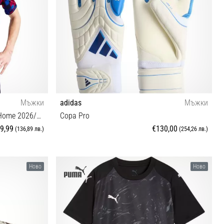
Мъжки
adidas
Мъжки
Dri-FIT FC Barcelona Pre-Match Home 2026/27
Copa Pro
9,99
€130,00
(136,89 лв.)
(254,26 лв.)
8 10 10½
Ново
Ново