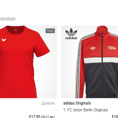
амаление
Ново
Дамски
adidas Originals
n
1. FC Union Berlin Originals
€17,95
€10
(35,11 лв.)