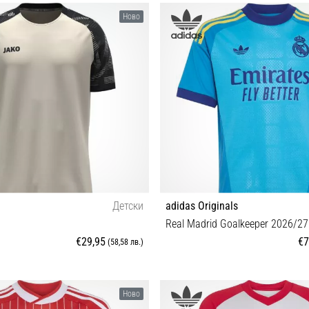
M
S M L XL XXL
Ново
Детски
adidas Originals
Real Madrid Goalkeeper 2026/27
€29,95
€7
(58,58 лв.)
140
XS (123-128 cm) S (135-140 cm) M 
Ново
(159-164 cm) XL (165-17