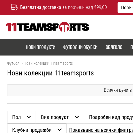
Безплатна доставка за
поръчки над €99,00
Поръч
11teamsports.bg
НОВИ ПРОДУКТИ
ФУТБОЛНИ ОБУВКИ
ОБЛЕКЛО
Е
Футбол
Нови колекции 11teamsports
Нови колекции 11teamsports
Всички цени в
Пол
Вид продукт
Подробен вид прод
Клубни продажби
Показване на всички филтр