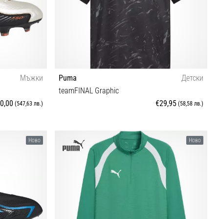
Мъжки
Puma
Детски
teamFINAL Graphic
0,00
€29,95
(547,63 лв.)
(58,58 лв.)
 42⅔ 43⅓ 44
152
Ново
Ново
 48⅔