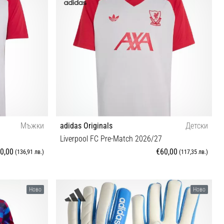
Мъжки
adidas Originals
Детски
Liverpool FC Pre-Match 2026/27
0,00
€60,00
(136,91 лв.)
(117,35 лв.)
XS (123-128 cm) S (135-140 cm) M (147-152 cm) L
Ново
Ново
(159-164 cm) XL (165-176 cm)