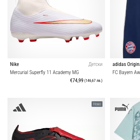
Nike
Детски
adidas Origin
Mercurial Superfly 11 Academy MG
FC Bayern Aw
€74,99
(146,67 лв.)
35 35½ 36 36½
XS (
Ново