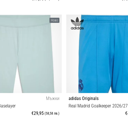
44
S M L XL XXL
Ново
Мъжки
adidas Originals
aselayer
Real Madrid Goalkeeper 2026/27
€29,95
€
(58,58 лв.)