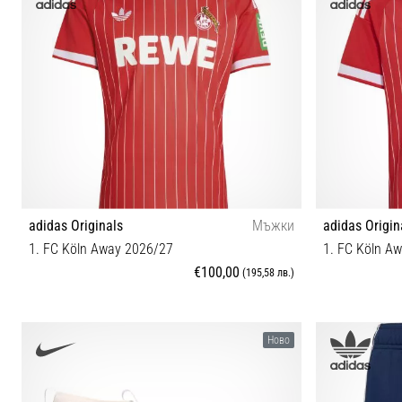
adidas Originals
Мъжки
adidas Origin
1. FC Köln Away 2026/27
1. FC Köln A
€100,00
(195,58 лв.)
S M L XL XXL
Ново