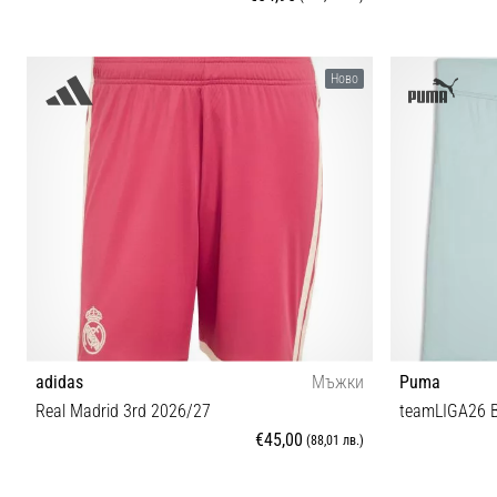
L
Ново
adidas
Мъжки
Puma
Real Madrid 3rd 2026/27
teamLIGA26 B
€45,00
(88,01 лв.)