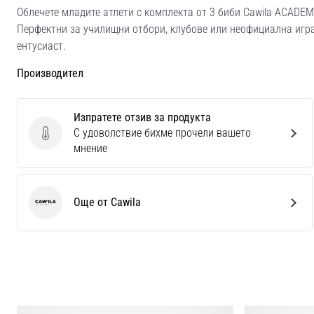
Облечете младите атлети с комплекта от 3 биби Cawila ACADEM
Перфектни за училищни отбори, клубове или неофициална игра
ентусиаст.
Производител
Изпратете отзив за продукта
С удоволствие бихме прочели вашето
Изпратете отзив за продукта
мнение
Още от Cawila
Cawila