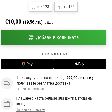
128
152
Детски
Детски
€10,00
(19,56 лв.)
с ДДС
Добави в количката
При закупуване на стоки над
€99,00
(193,63 лв.)
получавате безплатна доставка
Опции за доставка
Плащане с карта онлайн или други методи на
плащане
Начини на плащане