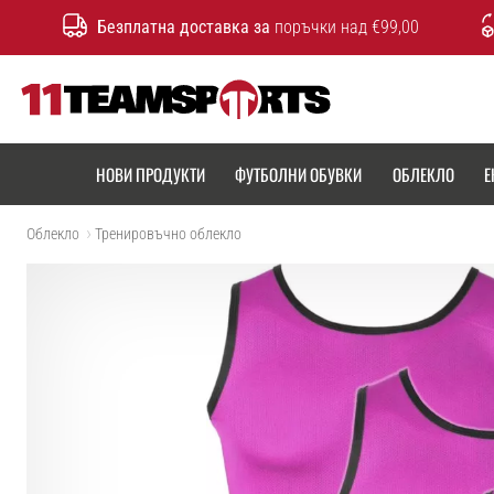
Безплатна доставка за
поръчки над €99,00
11teamsports.bg
НОВИ ПРОДУКТИ
ФУТБОЛНИ ОБУВКИ
ОБЛЕКЛО
Е
Облекло
Тренировъчно облекло