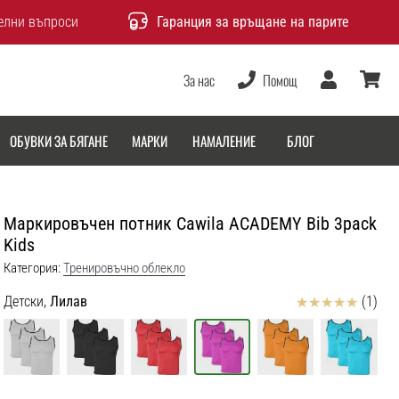
елни въпроси
Гаранция за връщане на парите
За нас
Помощ
Потребител
количка
ОБУВКИ ЗА БЯГАНЕ
МАРКИ
НАМАЛЕНИЕ
БЛОГ
Маркировъчен потник Cawila ACADEMY Bib 3pack
Kids
Категория:
Тренировъчно облекло
Отзиви
Детски,
Лилав
(1)