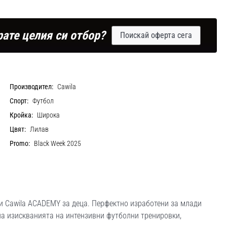
рате целия си отбор?
Поискай оферта сега
Производител:
Cawila
Спорт:
Футбол
Кройка:
Широка
Цвят:
Лилав
Promo:
Black Week 2025
и Cawila ACADEMY за деца. Перфектно изработени за млади
на изискванията на интензивни футболни тренировки,