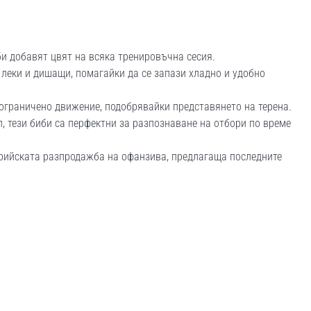
и добавят цвят на всяка тренировъчна сесия.
 леки и дишащи, помагайки да се запази хладно и удобно
ограничено движение, подобрявайки представянето на терена.
, тези биби са перфектни за разпознаване на отбори по време
рийската разпродажба на офанзива, предлагаща последните