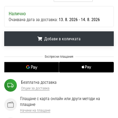
1 мин. четене
Nike
Налично
Phantom
Очаквана дата за доставка:
13. 8. 2026 - 14. 8. 2026
6
Открий
новите
Добави в количката
футболни
обувки
.
.
.
Nike
Phantom
6
–
прецизност,
Безплатна доставка
контрол
Опции за доставка
и
мощ
Плащане с карта онлайн или други методи на
във
плащане
всяко
Начини на плащане
докосване.