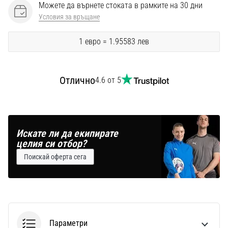
Перфектни
Можете да върнете стоката в рамките на 30 дни
за
Условия за връщане
играчи,
…
1 евро = 1.95583 лев
Покажи
Отлично
4.6 от 5
всички
статии
Искате ли да екипирате
целия си отбор?
Поискай оферта сега
Параметри