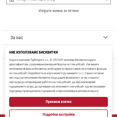
Изпрати заявка за теглене
За нас
Обслужване на клиенти
11teamsports.bg
Повече от 16 години ние сме ваши съотборници, представяйки ви
най-добрите и най-новите футболни продукти.
Instagram
YouTube