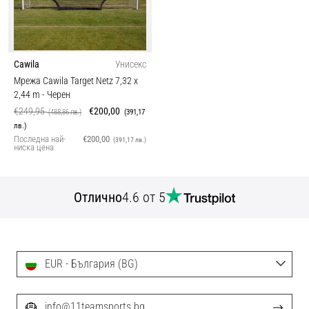
Cawila
Унисекс
Мрежа Cawila Target Netz 7,32 x
2,44 m
- Черен
€249,95
€200,00
(488,86 лв.)
(391,17
лв.)
Последна най-
€200,00
(391,17 лв.)
ниска цена
Отлично
4.6 от 5
EUR - България (BG)
info@11teamsports.bg