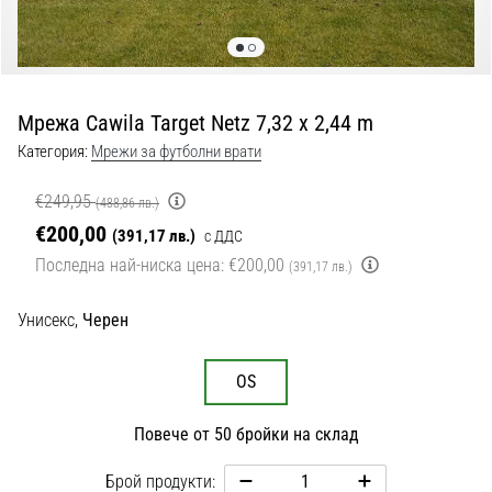
с
официални
екипи
и
обувки
Мрежа Cawila Target Netz 7,32 x 2,44 m
от
Nike,
Категория:
Мрежи за футболни врати
adidas
и
€249,95
(488,86 лв.)
PUMA.
€200,00
(391,17 лв.)
с ДДС
Бъди
Последна най-ниска цена:
€200,00
(391,17 лв.)
част
от
Унисекс,
Черен
всеки
мач,
гол
OS
и…
Повече от 50 бройки на склад
9. 6. 2025
•
Брой продукти: