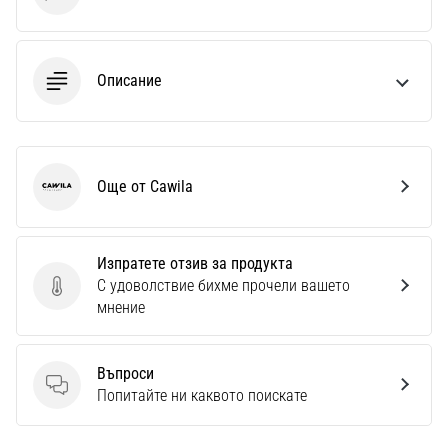
Описание
Още от Cawila
Cawila
Изпратете отзив за продукта
С удоволствие бихме прочели вашето
Изпратете отзив за продукта
мнение
Въпроси
Въпроси
Попитайте ни каквото поискате