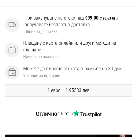
Перфектни
за
играчи,
При закупуване на стоки над
€99,00
(193,63 лв.)
…
получавате безплатна доставка
Опции за доставка
Покажи
Плащане с карта онлайн или други методи на
плащане
всички
Начини на плащане
статии
Можете да върнете стоката в рамките на 30 дни
Условия за връщане
1 евро = 1.95583 лев
Отлично
4.6 от 5