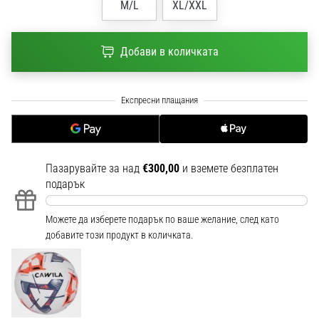
M/L
XL/XXL
1 мин. четене
Nike
Phantom
Добави в количката
6
Открий
новите
футболни
обувки
Nike
Phantom
Пазарувайте за над
€300,00
и вземете безплатен
6
подарък
–
прецизност,
Можете да изберете подарък по ваше желание, след като
контрол
добавите този продукт в количката.
и
мощ
във
всяко
докосване.