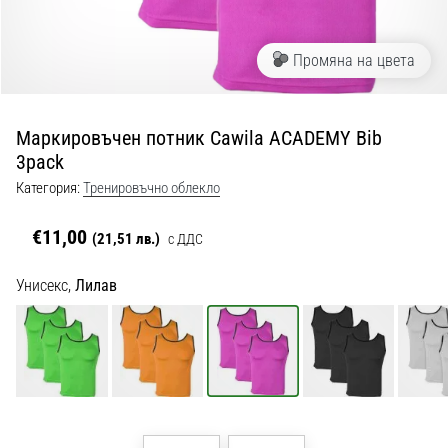
с
официални
екипи
Промяна на цвета
и
обувки
от
Маркировъчен потник Cawila ACADEMY Bib
Nike,
3pack
adidas
и
Категория:
Тренировъчно облекло
PUMA.
Бъди
€11,00
(21,51 лв.)
с ДДС
част
от
Унисекс,
Лилав
всеки
мач,
гол
и…
9. 6. 2025
•