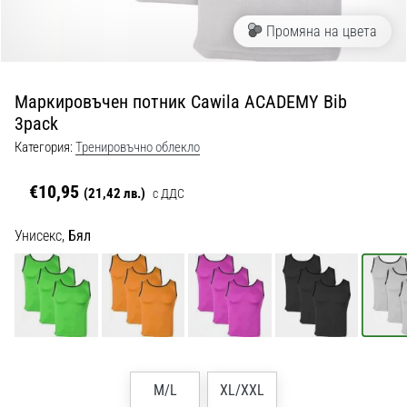
с
официални
Промяна на цвета
екипи
и
обувки
Маркировъчен потник Cawila ACADEMY Bib
от
3pack
Nike,
adidas
Категория:
Тренировъчно облекло
и
PUMA.
€10,95
(21,42 лв.)
с ДДС
Бъди
част
Унисекс,
Бял
от
всеки
мач,
гол
и…
9. 6. 2025
M/L
XL/XXL
•