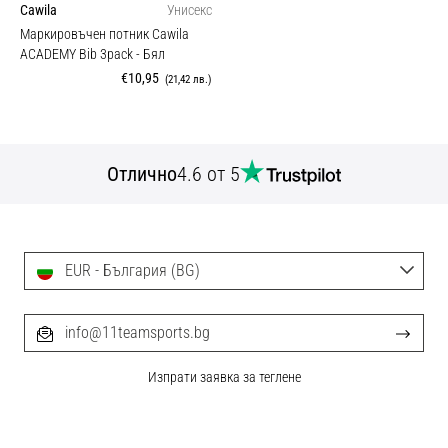
Cawila
Унисекс
Маркировъчен потник Cawila
ACADEMY Bib 3pack
- Бял
€10,95
(21,42 лв.)
Отлично
4.6 от 5
EUR - България (BG)
info@11teamsports.bg
Изпрати заявка за теглене