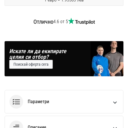
Перфектни
за
играчи,
…
Отлично
4.6 от 5
Покажи
всички
Искате ли да екипирате
статии
целия си отбор?
Поискай оферта сега
Параметри
Описание