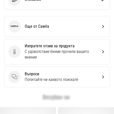
Още от Cawila
Cawila
Изпратете отзив за продукта
С удоволствие бихме прочели вашето
Изпратете отзив за продукта
мнение
Въпроси
Въпроси
Попитайте ни каквото поискате