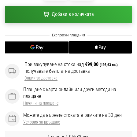
1 мин. четене
Nike
Добави в количката
Phantom
6
Открий
новите
футболни
обувки
При закупуване на стоки над
€99,00
Nike
(193,63 лв.)
получавате безплатна доставка
Phantom
6
Опции за доставка
–
Плащане с карта онлайн или други методи на
прецизност,
плащане
контрол
Начини на плащане
и
мощ
Можете да върнете стоката в рамките на 30 дни
във
Условия за връщане
всяко
докосване.
1 евро = 1.95583 лев