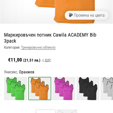
с
официални
екипи
Промяна на цвета
и
обувки
от
Маркировъчен потник Cawila ACADEMY Bib
Nike,
3pack
adidas
и
Категория:
Тренировъчно облекло
PUMA.
Бъди
€11,00
(21,51 лв.)
с ДДС
част
от
Унисекс,
Оранжев
всеки
мач,
гол
и…
9. 6. 2025
•