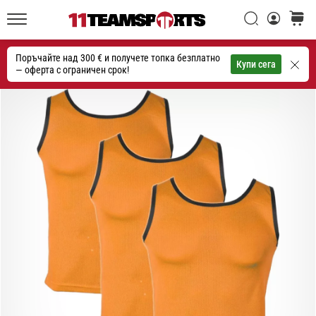
една
Търси
количк
икона
11teamsports.bg
на
Поръчайте над 300 € и получете топка безплатно
скоростта
Търсене
Купи сега
— оферта с ограничен срок!
1. 7. 2025
•
1 мин. четене
Play
for
More
Victories
Подготви
се
за
женското
ЕВРО
2025