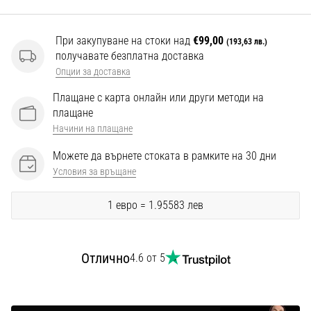
Перфектни
за
играчи,
При закупуване на стоки над
€99,00
(193,63 лв.)
…
получавате безплатна доставка
Опции за доставка
Покажи
Плащане с карта онлайн или други методи на
плащане
всички
Начини на плащане
статии
Можете да върнете стоката в рамките на 30 дни
Условия за връщане
1 евро = 1.95583 лев
Отлично
4.6 от 5