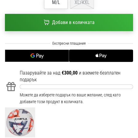
M/L
XL/XXL
1 мин. четене
Nike
Phantom
Добави в количката
6
Открий
новите
футболни
обувки
Nike
Phantom
Пазарувайте за над
€300,00
и вземете безплатен
6
подарък
–
прецизност,
Можете да изберете подарък по ваше желание, след като
контрол
добавите този продукт в количката.
и
мощ
във
всяко
докосване.