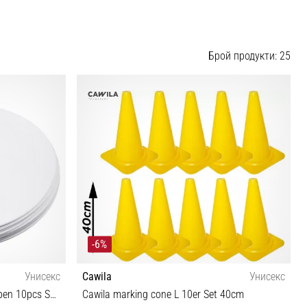
Брой продукти: 25
-6%
Унисекс
Cawila
Унисекс
Cawila Gummi Markierungsscheiben 10pcs Set, white
Cawila marking cone L 10er Set 40cm