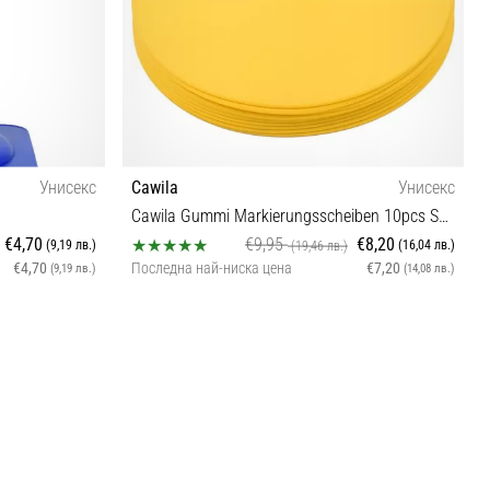
Унисекс
Cawila
Унисекс
Cawila Gummi Markierungsscheiben 10pcs Set, yellow
€4,70
€9,95
€8,20
(9,19 лв.)
(16,04 лв.)
(19,46 лв.)
€4,70
Последна най-ниска цена
€7,20
(9,19 лв.)
(14,08 лв.)
Универсален размер