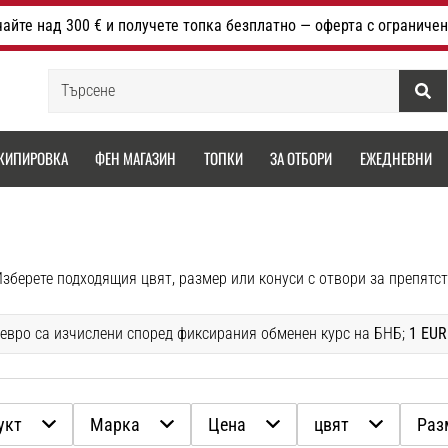
айте над 300 € и получете топка безплатно — оферта с ограничен
Търсене
КИПИРОВКА
ФЕН МАГАЗИН
ТОПКИ
ЗА ОТБОРИ
ЕЖЕДНЕВНИ
 евро са изчислени според фиксирания обменен курс на БНБ;
1 EUR
укт
Марка
Цена
цвят
Раз