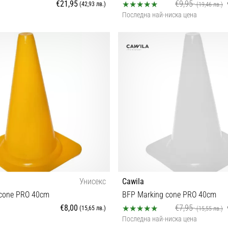
€21,95
€9,95
(42,93 лв.)
(19,46 лв.)
Последна най-ниска цена
Универсален размер
OS
Унисекс
Cawila
 cone PRO 40cm
BFP Marking cone PRO 40cm
€8,00
€7,95
(15,65 лв.)
(15,55 лв.)
Последна най-ниска цена