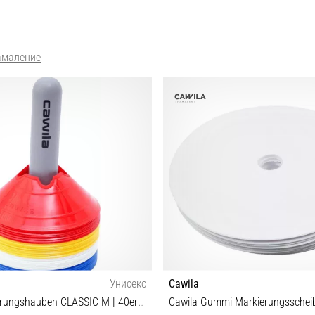
амаление
Унисекс
Cawila
Cawila Markierungshauben CLASSIC M | 40er Halter