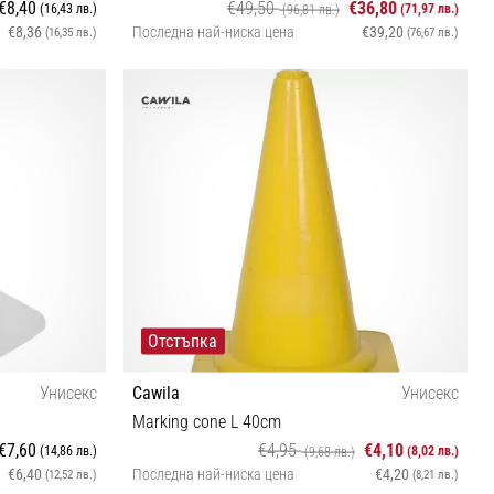
€8,40
€49,50
€36,80
(16,43 лв.)
(71,97 лв.)
(96,81 лв.)
€8,36
Последна най-ниска цена
€39,20
(16,35 лв.)
(76,67 лв.)
OS
Отстъпка
Унисекс
Cawila
Унисекс
Marking cone L 40cm
€7,60
€4,95
€4,10
(14,86 лв.)
(8,02 лв.)
(9,68 лв.)
€6,40
Последна най-ниска цена
€4,20
(12,52 лв.)
(8,21 лв.)