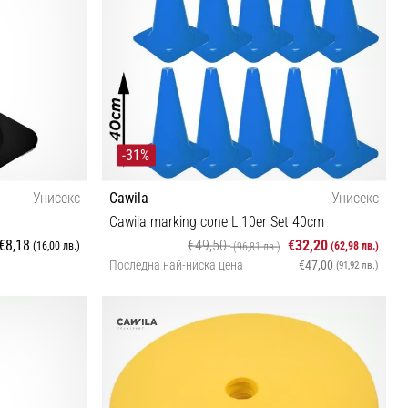
-31%
Унисекс
Cawila
Унисекс
Cawila marking cone L 10er Set 40cm
€8,18
€49,50
€32,20
(16,00 лв.)
(62,98 лв.)
(96,81 лв.)
Последна най-ниска цена
€47,00
(91,92 лв.)
OS