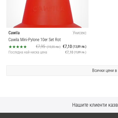
Cawila
Унисекс
Cawila Mini-Pylone 10er Set Rot
€7,95
€7,10
(13,89 лв.)
(15,55 лв.)
Последна най-ниска цена
€7,10
(13,89 лв.)
OS
Всички цени в
Нашите клиенти казв