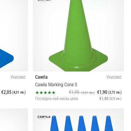
Унисекс
Cawila
Унисекс
Cawila Marking Cone S
€2,05
€1,95
€1,90
(4,01 лв.)
(3,72 лв.)
(3,81 лв.)
Последна най-ниска цена
€1,90
(3,72 лв.)
Универсален размер