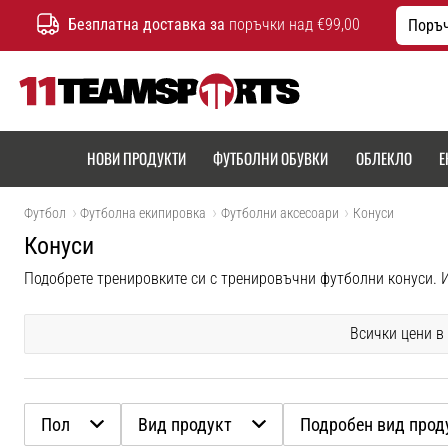
Безплатна доставка за
поръчки над €99,00
Поръч
11teamsports.bg
НОВИ ПРОДУКТИ
ФУТБОЛНИ ОБУВКИ
ОБЛЕКЛО
Е
Футбол
Футболна екипировка
Футболни аксесоари
Конуси
Конуси
Всички цени в
Пол
Вид продукт
Подробен вид прод