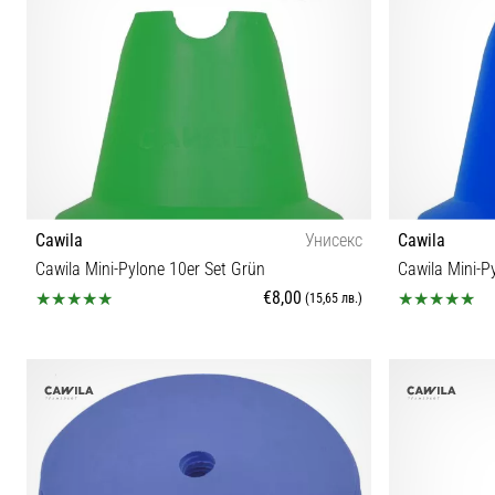
Cawila
Унисекс
Cawila
Cawila Mini-Pylone 10er Set Grün
Cawila Mini-P
€8,00
(15,65 лв.)
OS