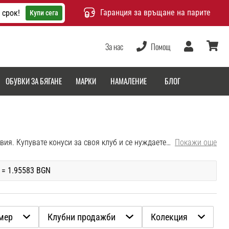
Гаранция за връщане на парите
 срок!
Купи сега
За нас
Помощ
Потребител
количка
ОБУВКИ ЗА БЯГАНЕ
МАРКИ
НАМАЛЕНИЕ
БЛОГ
Подобрете тренировките си с тренировъчни футболни конуси. Изберете подходящия цвят, размер или конуси с отвори за препятствия. Купувате конуси за своя клуб и се нуждаете от допълнителна екипировка? Свържете се с нашия отдел TeamSales.
Покажи още
 = 1.95583 BGN
мер
Клубни продажби
Колекция