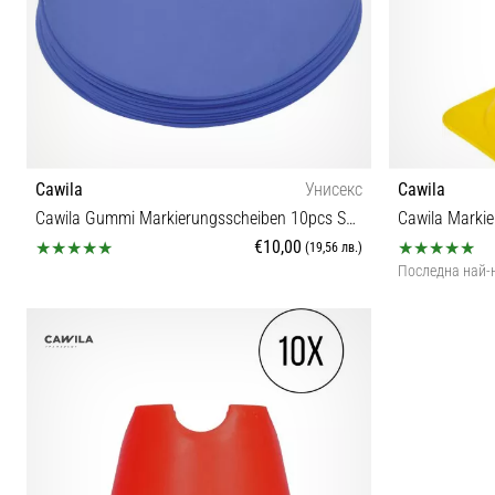
Cawila
Унисекс
Cawila
Cawila Gummi Markierungsscheiben 10pcs Set, blue
Cawila Marki
€10,00
(19,56 лв.)
Последна най-
OS