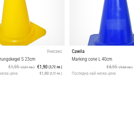
Унисекс
Cawila
erungskegel S 23cm
Marking cone L 40cm
€1,95
€1,90
€4,95
(3,72 лв.)
(3,81 лв.)
(9,68 лв.)
ниска цена
€1,90
Последна най-ниска цена
(3,72 лв.)
Универсален размер
OS