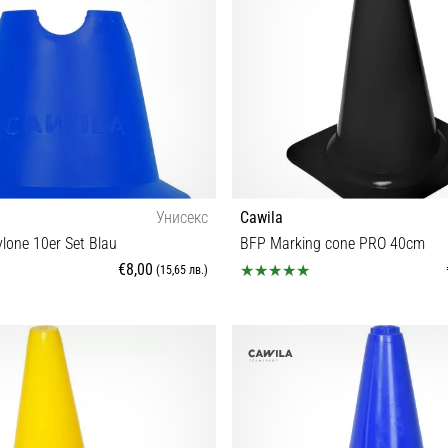
Унисекс
Cawila
ylone 10er Set Blau
BFP Marking cone PRO 40cm
€8,00
(15,65 лв.)
OS
OS