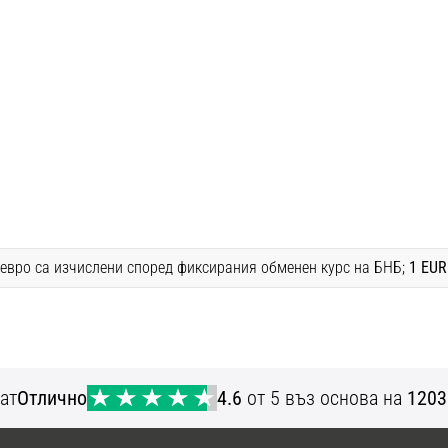
 евро са изчислени според фиксирания обменен курс на БНБ;
1 EUR
ат
Отлично
4.6
от 5 въз основа на
1203