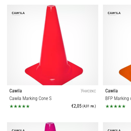
OS
Cawila
Унисекс
Cawila
Cawila Marking Cone S
BFP Marking
€2,05
(4,01 лв.)
Универсален размер