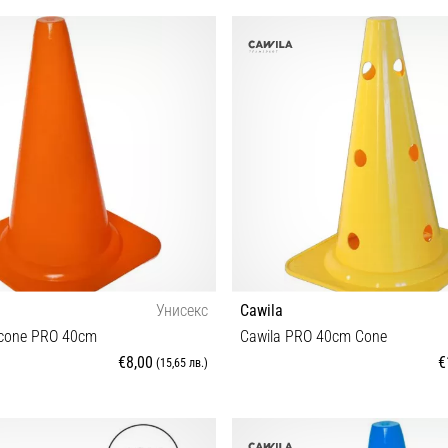
OS
OS
Унисекс
Cawila
 cone PRO 40cm
Cawila PRO 40cm Cone
€8,00
€
(15,65 лв.)
OS
Универсален размер