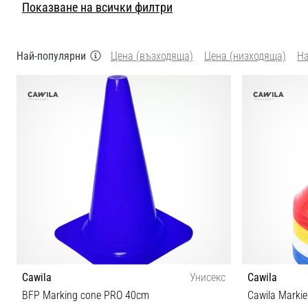
Показване на всички филтри
Най-популярни
Цена (възходяща)
Цена (низходяща)
Н
Cawila
Унисекс
Cawila
BFP Marking cone PRO 40cm