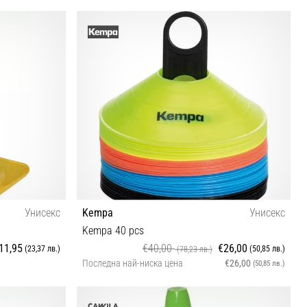
OS
Унисекс
Kempa
Унисекс
Kempa 40 pcs
11,95
€40,00
€26,00
(23,37 лв.)
(50,85 лв.)
(78,23 лв.)
Последна най-ниска цена
€26,00
(50,85 лв.)
Универсален размер