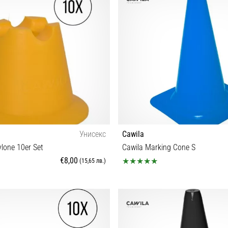
Унисекс
Cawila
ylone 10er Set
Cawila Marking Cone S
€8,00
(15,65 лв.)
OS
OS