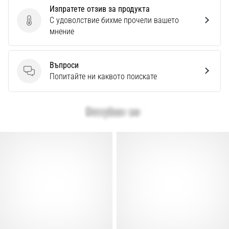
Перфектни
Изпратете отзив за продукта
за
С удоволствие бихме прочели вашето
играчи,
Изпратете отзив за продукта
мнение
…
Въпроси
Покажи
Въпроси
Попитайте ни каквото поискате
всички
статии