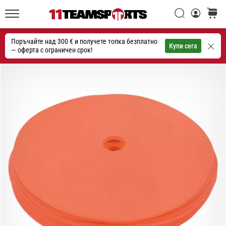
една
Търси
количк
икона
11teamsports.bg
на
Поръчайте над 300 € и получете топка безплатно
скоростта
Търсене
Купи сега
— оферта с ограничен срок!
1. 7. 2025
•
1 мин. четене
Play
for
More
Victories
Подготви
се
за
женското
ЕВРО
2025