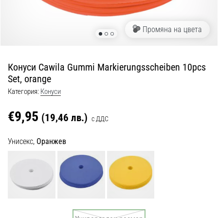
с
официални
екипи
Промяна на цвета
и
обувки
от
Конуси Cawila Gummi Markierungsscheiben 10pcs
Nike,
Set, orange
adidas
и
Категория:
Конуси
PUMA.
Бъди
€9,95
(19,46 лв.)
с ДДС
част
от
Унисекс,
Оранжев
всеки
мач,
гол
и…
9. 6. 2025
•