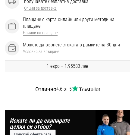
получавате безплатна доставка
Перфектни
за
Опции за доставка
играчи,
Плащане с карта онлайн или други методи на
…
плащане
Начини на плащане
Покажи
Можете да върнете стоката в рамките на 30 дни
всички
Условия за връщане
статии
1 евро = 1.95583 лев
Отлично
4.6 от 5
Искате ли да екипирате
целия си отбор?
Поискай оферта сега