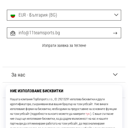
EUR - България (BG)
info@11teamsports.bg
Изпрати заявка за теглене
За нас
Обслужване на клиенти
11teamsports.bg
Повече от 16 години ние сме ваши съотборници, представяйки ви