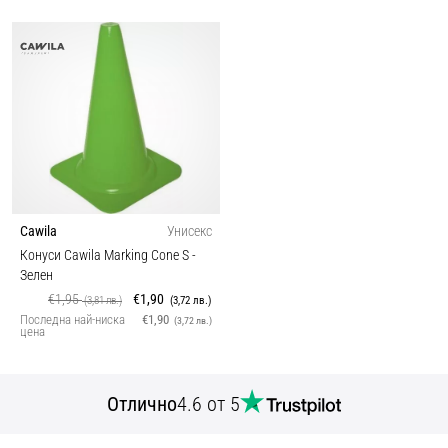
Cawila
Унисекс
Конуси Cawila Marking Cone S
-
Зелен
€1,95
€1,90
(3,81 лв.)
(3,72 лв.)
Последна най-ниска
€1,90
(3,72 лв.)
цена
Отлично
4.6 от 5