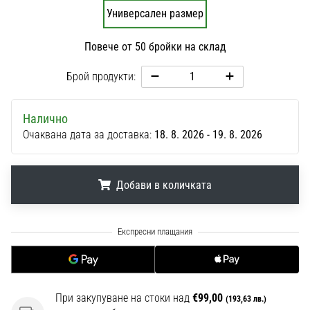
1 мин. четене
Универсален размер
Nike
Phantom
Повече от 50 бройки на склад
6
Брой продукти:
Открий
новите
футболни
Налично
обувки
Очаквана дата за доставка:
18. 8. 2026 - 19. 8. 2026
Nike
Phantom
6
Добави в количката
–
прецизност,
контрол
.
.
.
и
мощ
във
всяко
При закупуване на стоки над
€99,00
докосване.
(193,63 лв.)