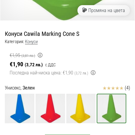
с
официални
Промяна на цвета
екипи
и
обувки
Конуси Cawila Marking Cone S
от
Nike,
Категория:
Конуси
adidas
и
€1,95
(3,81 лв.)
PUMA.
€1,90
(3,72 лв.)
с ДДС
Бъди
Последна най-ниска цена:
€1,90
(3,72 лв.)
част
от
Отзиви
Унисекс,
Зелен
(4)
всеки
мач,
гол
и…
9. 6. 2025
•