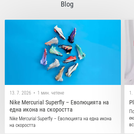
Перфектни
Blog
за
играчи,
…
Покажи
всички
статии
13. 7. 2026
•
1 мин. четене
1.
Nike Mercurial Superfly – Еволюцията на
P
една икона на скоростта
По
ек
Nike Mercurial Superfly – Еволюцията на една икона
вс
на скоростта