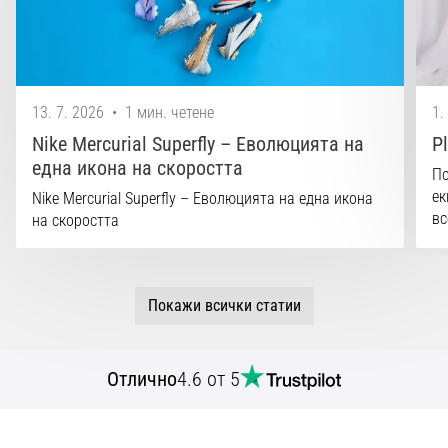
1 мин. четене
Nike
Phantom
6
13. 7. 2026
•
1 мин. четене
1.
Открий
Nike Mercurial Superfly – Еволюцията на
P
новите
една икона на скоростта
футболни
По
обувки
ек
Nike Mercurial Superfly – Еволюцията на една икона
Nike
вс
на скоростта
Phantom
6
–
прецизност,
Покажи всички статии
контрол
и
мощ
Отлично
4.6 от 5
във
всяко
докосване.