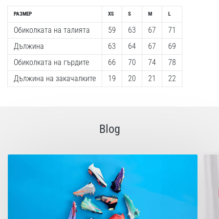
с
официални
РАЗМЕР
XS
S
M
L
екипи
Обиколката на талията
59
63
67
71
и
обувки
Дължина
63
64
67
69
от
Обиколката на гърдите
66
70
74
78
Nike,
adidas
Дължина на закачалките
19
20
21
22
и
PUMA.
Бъди
част
Blog
от
всеки
мач,
гол
и…
9. 6. 2025
•