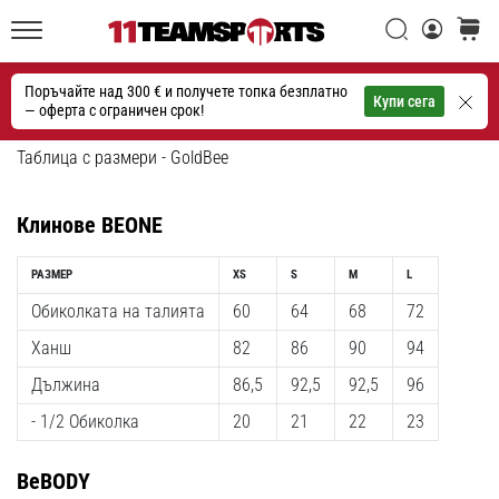
една
Търси
количк
икона
11teamsports.bg
на
Поръчайте над 300 € и получете топка безплатно
скоростта
Търсене
Купи сега
— оферта с ограничен срок!
Таблица с размери - GoldBee
1. 7. 2025
•
1 мин. четене
Клинове BEONE
Play
for
РАЗМЕР
XS
S
M
L
More
Обиколката на талията
60
64
68
72
Victories
Ханш
82
86
90
94
Подготви
се
Дължина
86,5
92,5
92,5
96
за
- 1/2 Обиколка
20
21
22
23
женското
ЕВРО
BeBODY
2025