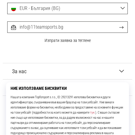
Перфектни
за
EUR - България (BG)
играчи,
…
info@11teamsports.bg
Изпрати заявка за теглене
Покажи
всички
статии
За нас
Обслужване на клиенти
11teamsports.bg
Повече от 16 години ние сме ваши съотборници, представяйки ви
най-добрите и най-новите футболни продукти.