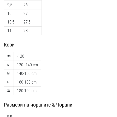
9,5
26
10
27
10,5
27,5
11
28,5
Кори
-120
XS
120–140 cm
S
140-160 cm
M
160-180 cm
L
180-190 cm
XL
Размери на чорапите & Чорапи
EUR