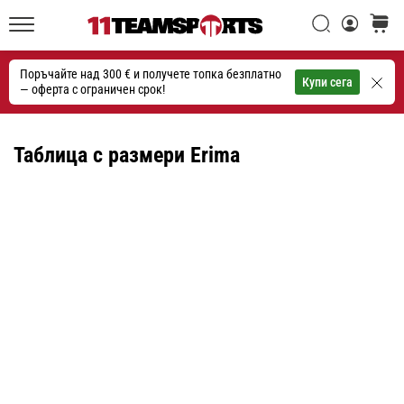
една
Търси
количк
икона
11teamsports.bg
на
Поръчайте над 300 € и получете топка безплатно
скоростта
Търсене
Купи сега
— оферта с ограничен срок!
1. 7. 2025
•
Таблица с размери Erima
1 мин. четене
Play
for
More
Victories
Подготви
се
за
женското
ЕВРО
2025