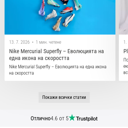
13. 7. 2026
•
1 мин. четене
1.
Nike Mercurial Superfly – Еволюцията на
P
една икона на скоростта
По
ек
Nike Mercurial Superfly – Еволюцията на една икона
вс
на скоростта
Покажи всички статии
Отлично
4.6 от 5