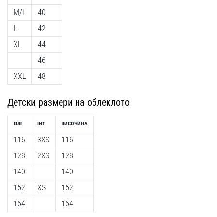
Перфектни
M/L
40
за
играчи,
L
42
…
XL
44
46
Покажи
XXL
48
всички
статии
Детски размери на облеклото
EUR
INT
ВИСОЧИНА
116
3XS
116
128
2XS
128
140
140
152
XS
152
164
164