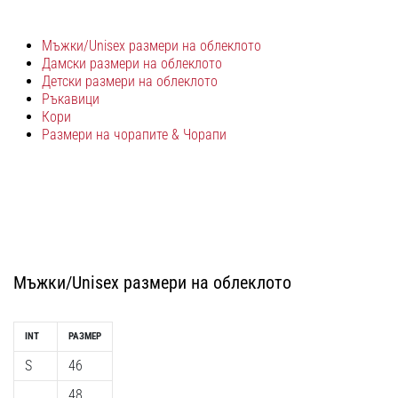
с
официални
екипи
Мъжки/Unisex размери на облеклото
Дамски размери на облеклото
и
Детски размери на облеклото
обувки
Ръкавици
от
Кори
Nike,
Размери на чорапите & Чорапи
adidas
и
PUMA.
Бъди
част
от
всеки
мач,
Мъжки/Unisex размери на облеклото
гол
и…
INT
РАЗМЕР
S
46
9. 6. 2025
•
48