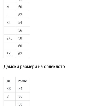
1 мин. четене
M
50
Nike
L
52
Phantom
6
XL
54
Открий
56
новите
2XL
58
футболни
обувки
60
Nike
3XL
62
Phantom
6
–
Дамски размери на облеклото
прецизност,
контрол
и
INT
РАЗМЕР
мощ
XS
34
във
S
36
всяко
докосване.
38