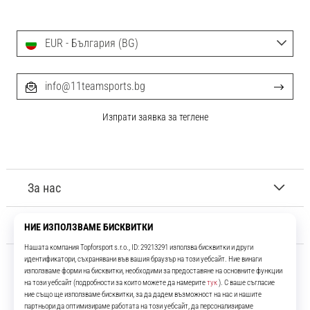
EUR - България (BG)
info@11teamsports.bg
Изпрати заявка за теглене
За нас
Обслужване на клиенти
11teamsports.bg
Повече от 16 години ние сме ваши съотборници, представяйки ви