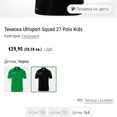
с
официални
Промяна на цвета
екипи
и
обувки
Тениска Uhlsport Squad 27 Polo Kids
от
Nike,
Категория:
Ежедневни
adidas
и
€29,95
(58,58 лв.)
с ДДС
PUMA.
Бъди
Детски,
Черен
част
от
всеки
мач,
гол
и…
Таблица с размери
9. 6. 2025
140
152
164
Детски
Детски
Детски
•