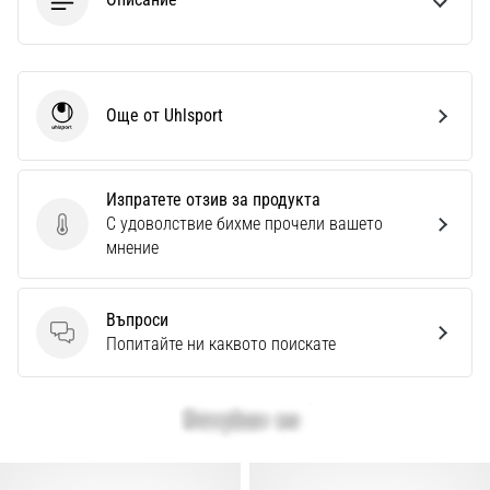
Още от Uhlsport
Uhlsport
Изпратете отзив за продукта
С удоволствие бихме прочели вашето
Изпратете отзив за продукта
мнение
Въпроси
Въпроси
Попитайте ни каквото поискате