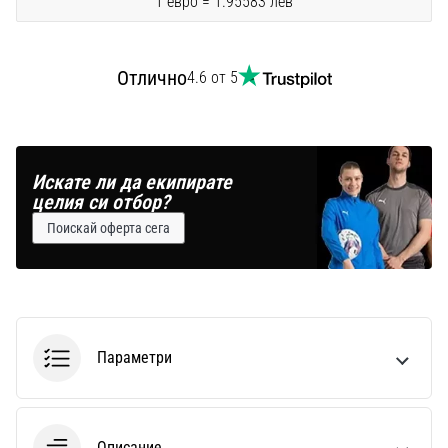
1 евро = 1.95583 лев
Перфектни
за
играчи,
…
Отлично
4.6 от 5
Покажи
всички
Искате ли да екипирате
статии
целия си отбор?
Поискай оферта сега
Параметри
Описание