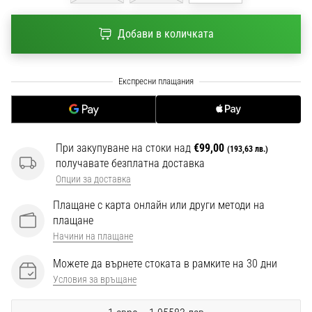
1 мин. четене
Nike
Добави в количката
Phantom
6
Открий
новите
футболни
обувки
Nike
При закупуване на стоки над
€99,00
(193,63 лв.)
Phantom
получавате безплатна доставка
6
Опции за доставка
–
Плащане с карта онлайн или други методи на
прецизност,
плащане
контрол
Начини на плащане
и
мощ
Можете да върнете стоката в рамките на 30 дни
във
Условия за връщане
всяко
докосване.