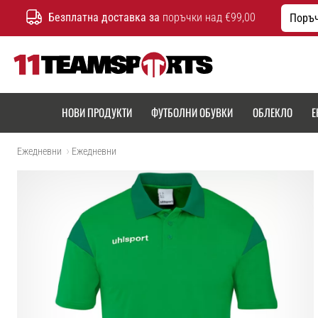
Безплатна доставка за
поръчки над €99,00
Поръч
11teamsports.bg
НОВИ ПРОДУКТИ
ФУТБОЛНИ ОБУВКИ
ОБЛЕКЛО
Е
Ежедневни
Ежедневни