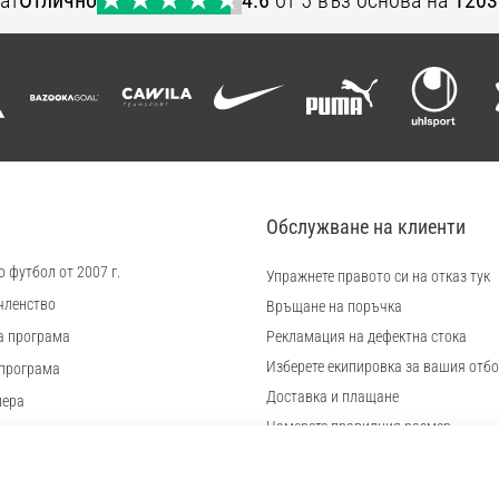
Обслужване на клиенти
 футбол от 2007 г.
Упражнете правото си на отказ тук
членство
Връщане на поръчка
а програма
Рекламация на дефектна стока
Изберете екипировка за вашия отбо
програма
Доставка и плащане
иера
Намерете правилния размер
 бисквитки
Контакт
ловия
Често задавани въпроси