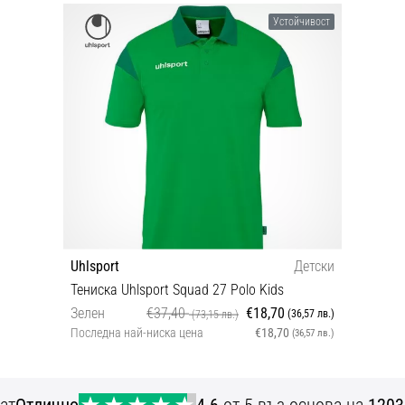
Устойчивост
Uhlsport
Детски
Тениска Uhlsport Squad 27 Polo Kids
Зелен
€37,40
€18,70
(36,57 лв.)
(73,15 лв.)
Последна най-ниска цена
€18,70
(36,57 лв.)
164
ат
Отлично
4.6
от 5 въз основа на
1203