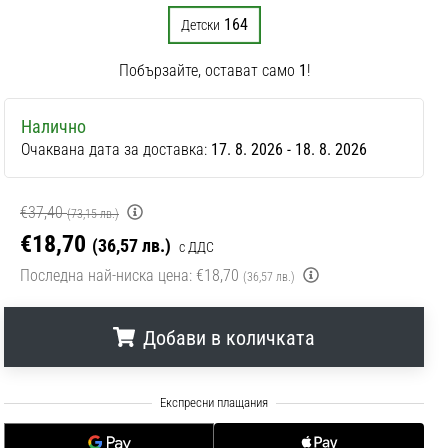
164
Детски
Побързайте, остават само
1
!
Налично
Очаквана дата за доставка:
17. 8. 2026 - 18. 8. 2026
€37,40
(73,15 лв.)
€18,70
(36,57 лв.)
с ДДС
Последна най-ниска цена:
€18,70
(36,57 лв.)
Добави в количката
.
.
.