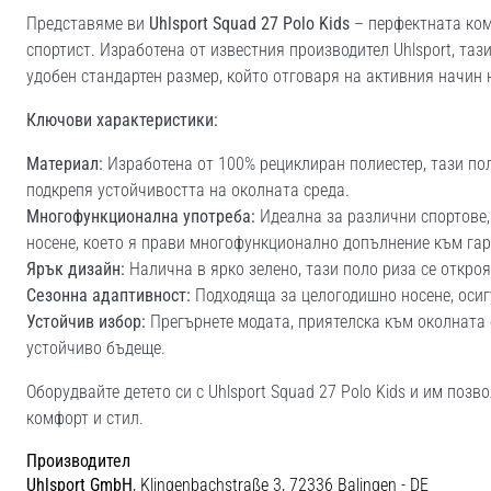
Представяме ви
Uhlsport Squad 27 Polo Kids
– перфектната ком
спортист. Изработена от известния производител Uhlsport, таз
удобен стандартен размер, който отговаря на активния начин 
Ключови характеристики:
Материал:
Изработена от 100% рециклиран полиестер, тази пол
подкрепя устойчивостта на околната среда.
Многофункционална употреба:
Идеална за различни спортове,
носене, което я прави многофункционално допълнение към гар
Ярък дизайн:
Налична в ярко зелено, тази поло риза се откроя
Сезонна адаптивност:
Подходяща за целогодишно носене, осиг
Устойчив избор:
Прегърнете модата, приятелска към околната 
устойчиво бъдеще.
Оборудвайте детето си с Uhlsport Squad 27 Polo Kids и им поз
комфорт и стил.
Производител
Uhlsport GmbH
, Klingenbachstraße 3, 72336 Balingen - DE