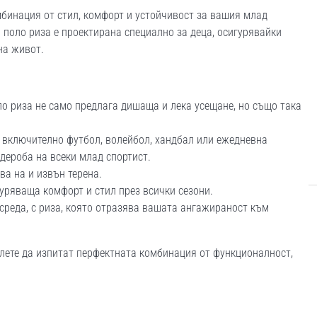
бинация от стил, комфорт и устойчивост за вашия млад
и поло риза е проектирана специално за деца, осигурявайки
на живот.
о риза не само предлага дишаща и лека усещане, но също така
 включително футбол, волейбол, хандбал или ежедневна
дероба на всеки млад спортист.
ва на и извън терена.
уряваща комфорт и стил през всички сезони.
среда, с риза, която отразява вашата ангажираност към
волете да изпитат перфектната комбинация от функционалност,