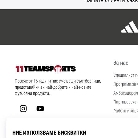
За нас
Специалист по
11teamsports.bg
Повече от 16 години ние сме ваши съотборници,
Програма за 
представяйки ви най-добрите и най-новите
Aмбасадорск
футболни продукти.
Партньорска 
Instagram
YouTube
Работа и кар
Настройки за
Правила и ус