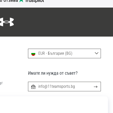
EUR - България (BG)
Имате ли нужда от съвет?
р!
info@11teamsports.bg