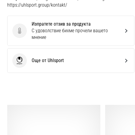
https://uhlsport.group/kontakt/
Изпратете отзив за продукта
С удоволствие бихме прочели вашето
Изпратете отзив за продукта
мнение
Още от Uhlsport
Uhlsport