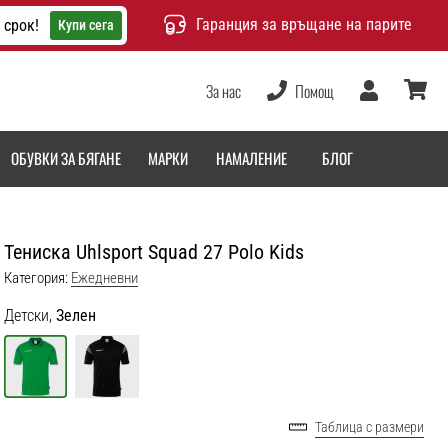
Гаранция за връщане на парите
 срок!
Купи сега
За нас
Помощ
Потребител
количка
ОБУВКИ ЗА БЯГАНЕ
МАРКИ
НАМАЛЕНИЕ
БЛОГ
Тениска Uhlsport Squad 27 Polo Kids
Категория:
Ежедневни
Детски,
Зелен
Таблица с размери