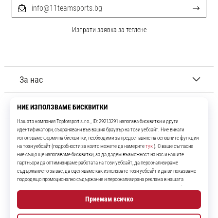
info@11teamsports.bg
Изпрати заявка за теглене
За нас
Обслужване на клиенти
11teamsports.bg
Повече от 16 години ние сме ваши съотборници, представяйки ви
най-добрите и най-новите футболни продукти.
Instagram
YouTube