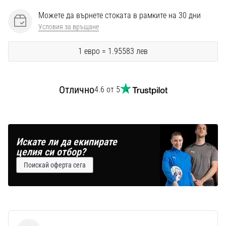
Перфектни
за
Можете да върнете стоката в рамките на 30 дни
играчи,
Условия за връщане
…
1 евро = 1.95583 лев
Покажи
всички
Отлично
4.6 от 5
статии
Искате ли да екипирате
целия си отбор?
Поискай оферта сега