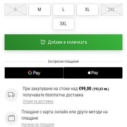
1 мин. четене
S
M
L
XL
2XL
Nike
Phantom
3XL
6
Открий
новите
Добави в количката
футболни
обувки
Nike
Phantom
6
–
прецизност,
При закупуване на стоки над
€99,00
(193,63 лв.)
контрол
получавате безплатна доставка
и
Опции за доставка
мощ
във
Плащане с карта онлайн или други методи на
всяко
плащане
докосване.
Начини на плащане