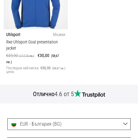
Uhlsport
Мъжки
Яке Uhlsport Goal presentation
jacket
€59,90
€30,00
(117,15 лв.)
(58,67
лв.)
Последна най-ниска
€30,00
(58,67 лв.)
цена
Отлично
4.6 от 5
EUR - България (BG)