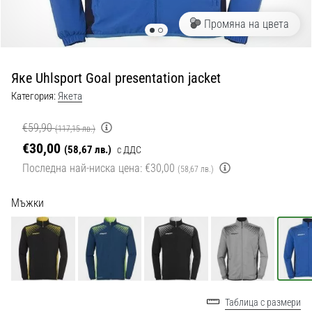
с
официални
Промяна на цвета
екипи
и
обувки
Яке Uhlsport Goal presentation jacket
от
Nike,
Категория:
Якета
adidas
и
€59,90
(117,15 лв.)
PUMA.
€30,00
(58,67 лв.)
с ДДС
Бъди
Последна най-ниска цена:
€30,00
(58,67 лв.)
част
от
Мъжки
всеки
мач,
гол
и…
9. 6. 2025
Таблица с размери
•