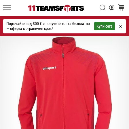
една
Търси
количк
икона
11teamsports.bg
на
Поръчайте над 300 € и получете топка безплатно
скоростта
Търсене
Купи сега
— оферта с ограничен срок!
1. 7. 2025
•
1 мин. четене
Play
for
More
Victories
Подготви
се
за
женското
ЕВРО
2025