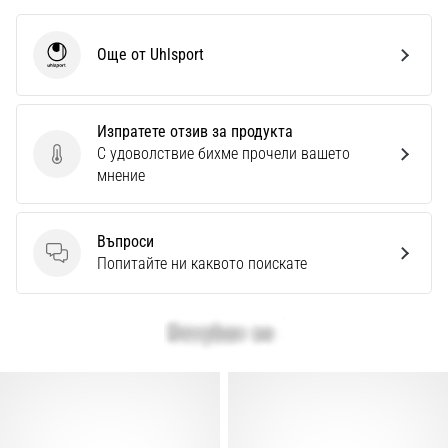
Още от Uhlsport
Uhlsport
Изпратете отзив за продукта
С удоволствие бихме прочели вашето
Изпратете отзив за продукта
мнение
Въпроси
Въпроси
Попитайте ни каквото поискате