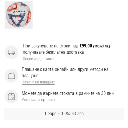
Перфектни
за
играчи,
…
Покажи
При закупуване на стоки над
€99,00
всички
(193,63 лв.)
получавате безплатна доставка
статии
Опции за доставка
Плащане с карта онлайн или други методи на
плащане
Начини на плащане
Можете да върнете стоката в рамките на 30 дни
Условия за връщане
1 евро = 1.95583 лев