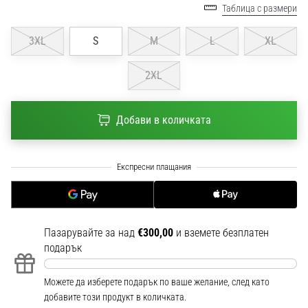
1 мин. четене
Таблица с размери
Nike
3XL
S
M
L
XL
Phantom
6
2XL
Открий
новите
футболни
Добави в количката
обувки
Nike
Phantom
6
–
прецизност,
контрол
Пазарувайте за над
€300,00
и вземете безплатен
и
подарък
мощ
във
всяко
Можете да изберете подарък по ваше желание, след като
докосване.
добавите този продукт в количката.