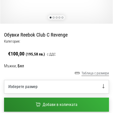
с
официални
екипи
и
обувки
от
Обувки Reebok Club C Revenge
Nike,
adidas
Категория:
и
PUMA.
€100,00
(195,58 лв.)
с ДДС
Бъди
част
Мъжки,
Бял
от
Таблица с размери
всеки
мач,
гол
Изберете размер
и…
Добави в количката
9. 6. 2025
•