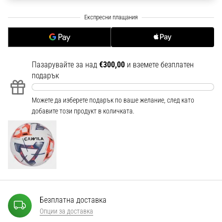
1 мин. четене
Nike
Phantom
6
Открий
Пазарувайте за над
€300,00
и вземете безплатен
новите
подарък
футболни
обувки
Можете да изберете подарък по ваше желание, след като
Nike
добавите този продукт в количката.
Phantom
6
–
прецизност,
контрол
и
мощ
във
Безплатна доставка
всяко
Опции за доставка
докосване.