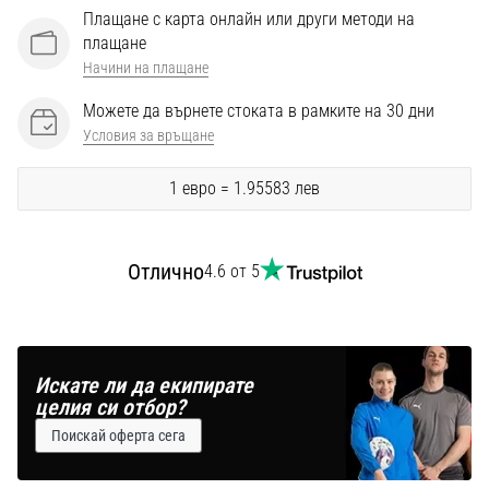
Перфектни
Плащане с карта онлайн или други методи на
за
плащане
играчи,
Начини на плащане
…
Можете да върнете стоката в рамките на 30 дни
Условия за връщане
Покажи
всички
1 евро = 1.95583 лев
статии
Отлично
4.6 от 5
Искате ли да екипирате
целия си отбор?
Поискай оферта сега