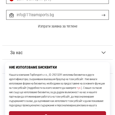
info@11teamsports.bg
Изпрати заявка за теглене
За нас
Обслужване на клиенти
11teamsports.bg
Повече от 16 години ние сме ваши съотборници, представяйки ви
най-добрите и най-новите футболни продукти.
Instagram
YouTube