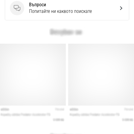
Въпроси
Въпроси
Попитайте ни каквото поискате