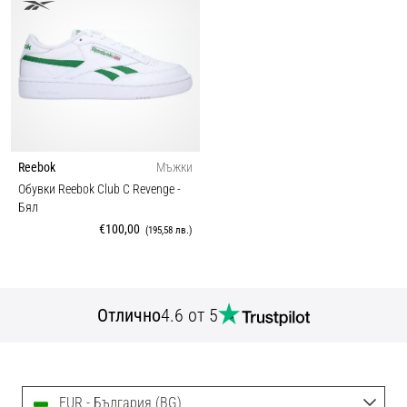
Reebok
Мъжки
Обувки Reebok Club C Revenge
-
Бял
€100,00
(195,58 лв.)
Отлично
4.6 от 5
EUR - България (BG)