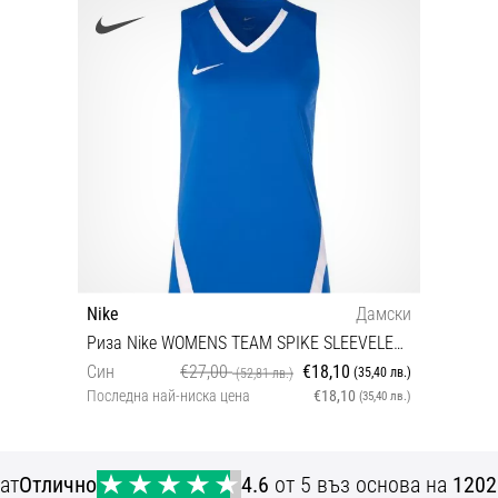
Nike
Дамски
Риза Nike WOMENS TEAM SPIKE SLEEVELESS JERSEY
Син
€27,00
€18,10
(35,40 лв.)
(52,81 лв.)
Последна най-ниска цена
€18,10
(35,40 лв.)
XS L XL
ат
Отлично
4.6
от 5 въз основа на
1202