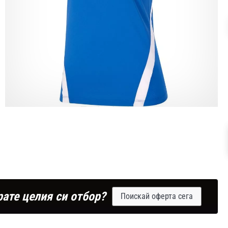
рате целия си отбор?
Поискай оферта сега