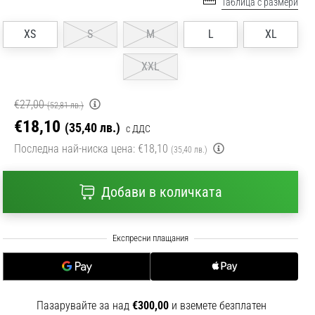
Таблица с размери
XS
S
M
L
XL
XXL
€27,00
(52,81 лв.)
€18,10
(35,40 лв.)
с ДДС
Последна най-ниска цена:
€18,10
(35,40 лв.)
Добави в количката
Пазарувайте за над
€300,00
и вземете безплатен