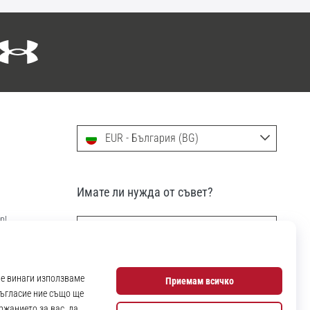
EUR - България (BG)
Имате ли нужда от съвет?
р!
info@11teamsports.bg