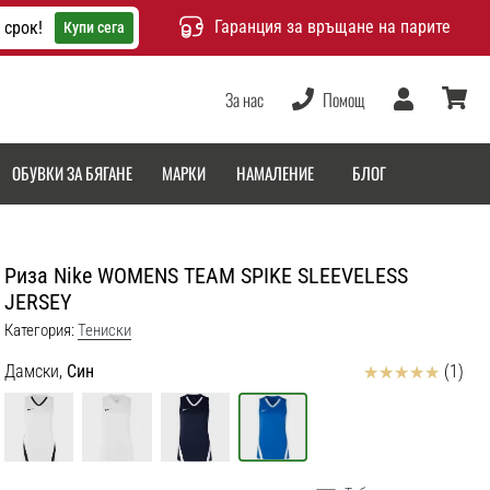
Гаранция за връщане на парите
 срок!
Купи сега
За нас
Помощ
Потребител
количка
ОБУВКИ ЗА БЯГАНЕ
МАРКИ
НАМАЛЕНИЕ
БЛОГ
Риза Nike WOMENS TEAM SPIKE SLEEVELESS
JERSEY
Категория:
Тениски
Отзиви
Дамски,
Син
(1)