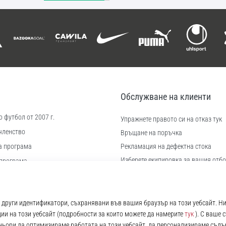
Обслужване на клиенти
 футбол от 2007 г.
Упражнете правото си на отказ тук
членство
Връщане на поръчка
а програма
Рекламация на дефектна стока
Изберете екипировка за вашия отбо
програма
Доставка и плащане
иера
Намерете правилния размер
 бисквитки
Контакт
ловия
Често задавани въпроси