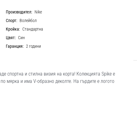
Производител:
Nike
Спорт:
Волейбол
Кройка:
Стандартна
Цвят:
Син
Гаранция:
2 години
де спортна и стилна визия на корта! Колекцията Spike е
по мярка и има V-образно деколте. На гърдите е логото