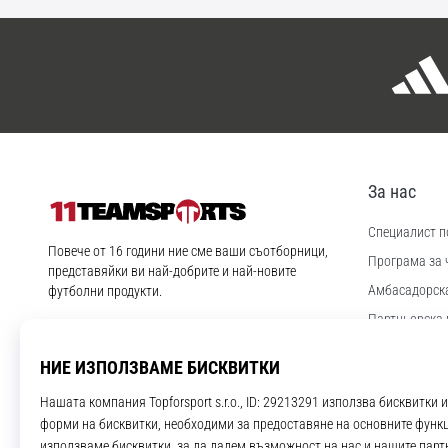
За нас
Специалист по
11teamsports.bg
Повече от 16 години ние сме ваши съотборници,
Програма за 
представяйки ви най-добрите и най-новите
Aмбасадорск
футболни продукти.
Партньорска 
Instagram
YouTube
Работа и кар
Настройки за
Правила и ус