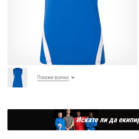
Покажи всичко
Искате ли да екипи