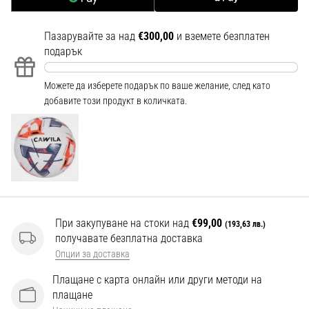
Перфектни
за
играчи,
Пазарувайте за над
€300,00
и вземете безплатен
…
подарък
Можете да изберете подарък по ваше желание, след като
Покажи
добавите този продукт в количката.
всички
статии
При закупуване на стоки над
€99,00
(193,63 лв.)
получавате безплатна доставка
Опции за доставка
Плащане с карта онлайн или други методи на
плащане