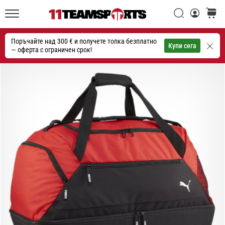
една
Търси
количк
икона
11teamsports.bg
на
Поръчайте над 300 € и получете топка безплатно
скоростта
Търсене
Купи сега
— оферта с ограничен срок!
1. 7. 2025
•
1 мин. четене
Play
for
More
Victories
Подготви
се
за
женското
ЕВРО
2025