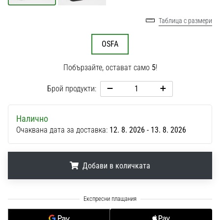
1 мин. четене
Nike
Таблица с размери
Phantom
OSFA
6
Открий
Побързайте, остават само
5
!
новите
футболни
Брой продукти:
обувки
Nike
Phantom
Налично
6
Очаквана дата за доставка:
12. 8. 2026 - 13. 8. 2026
–
прецизност,
контрол
Добави в количката
и
мощ
във
.
.
.
всяко
докосване.