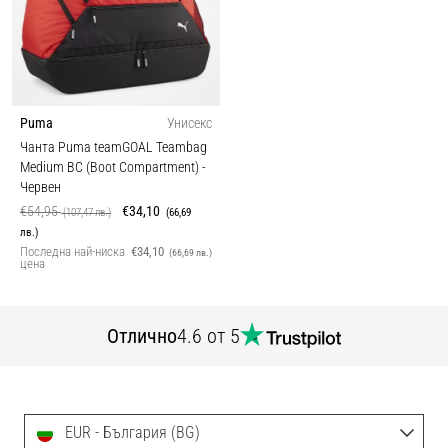
Puma
Унисекс
Чанта Puma teamGOAL Teambag
Medium BC (Boot Compartment)
-
Червен
€54,95
€34,10
(107,47 лв.)
(66,69
лв.)
Последна най-ниска
€34,10
(66,69 лв.)
цена
Отлично
4.6 от 5
EUR - България (BG)