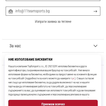
info@11teamsports.bg
Изпрати заявка за теглене
За нас
Обслужване на клиенти
11teamsports.bg
Повече от 16 години ние сме ваши съотборници, представяйки ви
най-добрите и най-новите футболни продукти.
Instagram
YouTube