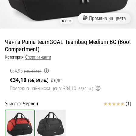
с
официални
екипи
Промяна на цвета
и
обувки
от
Чанта Puma teamGOAL Teambag Medium BC (Boot
Nike,
Compartment)
adidas
и
Категория:
Спортни чанти
PUMA.
Бъди
€54,95
(107,47 лв.)
част
€34,10
(66,69 лв.)
с ДДС
от
Последна най-ниска цена:
€34,10
всеки
(66,69 лв.)
мач,
гол
Отзиви
Унисекс,
Червен
(1)
и…
9. 6. 2025
•