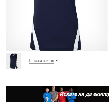
Покажи всичко
Искате ли да екипи