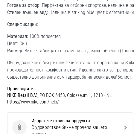
Готова за отбор:
Перфектна за отборни спортове, налична в ра
Стилен външен вид:
Налична в striking blue цвят с елегантни 
Спецификации:
Материал:
100% полиестер
Цвят:
Син
Размер:
Вижте таблицата с размери за дамско облекло (Топове
Оборудвайте се с без ръкави тениската на отбора на жени Spik
производителност, комфорт и стил. Идеална както за тренировъ
съществено допълнение към гардероба на всеки волейболист.
Производител
NIKE Retail B.V.
, PO BOX 6453, Colosseum 1, 1213 - NL
https://www.nike.com/help/
Изпратете отзив за продукта
С удоволствие бихме прочели вашето
Изпратете отзив за продукта
мнение