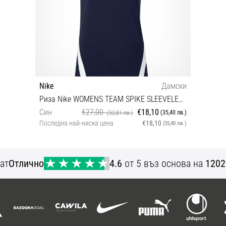
Nike
Дамски
Риза Nike WOMENS TEAM SPIKE SLEEVELESS JERSEY
Син
€27,00
€18,10
(35,40 лв.)
(52,81 лв.)
Последна най-ниска цена
€18,10
(35,40 лв.)
XXL
ат
Отлично
4.6
от 5 въз основа на
1202