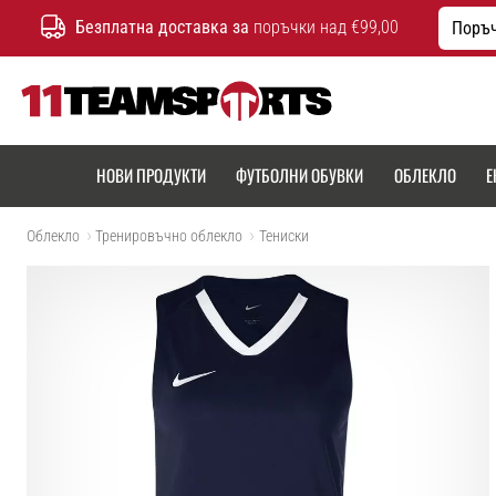
Безплатна доставка за
поръчки над €99,00
Поръч
11teamsports.bg
НОВИ ПРОДУКТИ
ФУТБОЛНИ ОБУВКИ
ОБЛЕКЛО
Е
Облекло
Тренировъчно облекло
Тениски