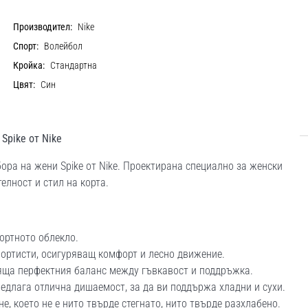
Производител:
Nike
Спорт:
Волейбол
Кройка:
Стандартна
Цвят:
Син
Spike от Nike
бора на жени Spike от Nike. Проектирана специално за женски
елност и стил на корта.
портното облекло.
ортисти, осигуряващ комфорт и лесно движение.
яща перфектния баланс между гъвкавост и поддръжка.
едлага отлична дишаемост, за да ви поддържа хладни и сухи.
е, което не е нито твърде стегнато, нито твърде разхлабено.