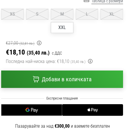
Таблица с размери
XS
S
M
L
XL
XXL
€27,00
(52,81 лв.)
€18,10
(35,40 лв.)
с ДДС
Последна най-ниска цена:
€18,10
(35,40 лв.)
Добави в количката
Пазарувайте за над
€300,00
и вземете безплатен