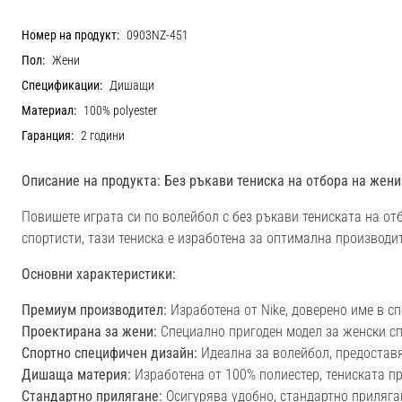
Номер на продукт:
0903NZ-451
Пол:
Жени
Спецификации:
Дишащи
Материал:
100% polyester
Гаранция:
2 години
Описание на продукта: Без ръкави тениска на отбора на жени 
Повишете играта си по волейбол с без ръкави тениската на от
спортисти, тази тениска е изработена за оптимална производит
Основни характеристики:
Премиум производител:
Изработена от Nike, доверено име в с
Проектирана за жени:
Специално пригоден модел за женски сп
Спортно специфичен дизайн:
Идеална за волейбол, предостав
Дишаща материя:
Изработена от 100% полиестер, тениската пр
Стандартно прилягане:
Осигурява удобно, стандартно приляган