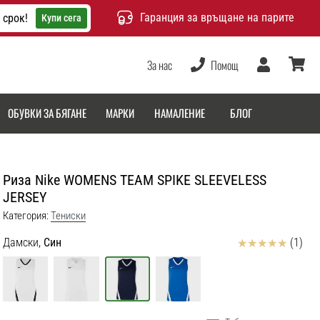
Гаранция за връщане на парите
 срок!
Купи сега
За нас
Помощ
Потребител
количка
ОБУВКИ ЗА БЯГАНЕ
МАРКИ
НАМАЛЕНИЕ
БЛОГ
Риза Nike WOMENS TEAM SPIKE SLEEVELESS
JERSEY
Категория:
Тениски
Отзиви
Дамски,
Син
(1)