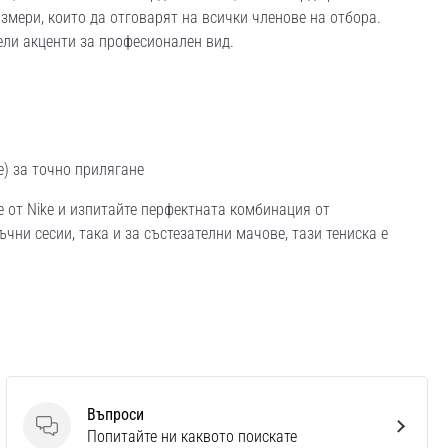
змери, които да отговарят на всички членове на отбора.
бели акценти за професионален вид.
) за точно прилягане
e от Nike и изпитайте перфектната комбинация от
чни сесии, така и за състезателни мачове, тази тениска е
Въпроси
Въпроси
Попитайте ни каквото поискате