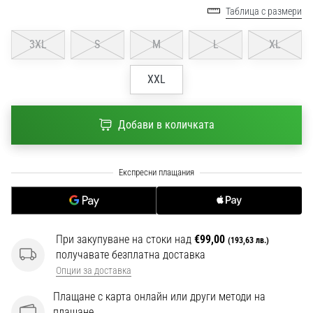
1 мин. четене
Таблица с размери
Nike
3XL
S
M
L
XL
Phantom
6
XXL
Открий
новите
футболни
Добави в количката
обувки
Nike
Phantom
6
–
прецизност,
контрол
При закупуване на стоки над
€99,00
и
(193,63 лв.)
получавате безплатна доставка
мощ
във
Опции за доставка
всяко
Плащане с карта онлайн или други методи на
докосване.
плащане