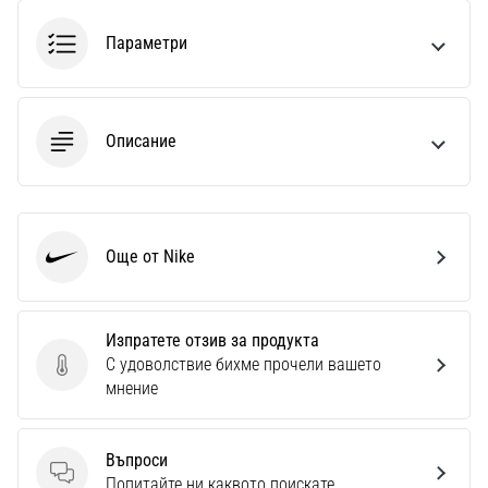
Параметри
Описание
Още от Nike
Nike
Изпратете отзив за продукта
С удоволствие бихме прочели вашето
Изпратете отзив за продукта
мнение
Въпроси
Въпроси
Попитайте ни каквото поискате