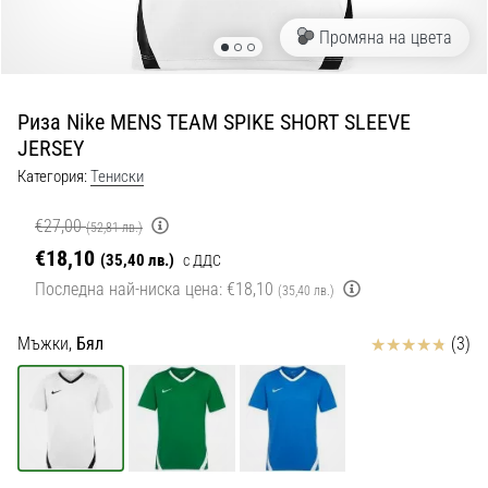
с
официални
Промяна на цвета
екипи
и
обувки
Риза Nike MENS TEAM SPIKE SHORT SLEEVE
от
JERSEY
Nike,
adidas
Категория:
Тениски
и
PUMA.
€27,00
(52,81 лв.)
Бъди
€18,10
(35,40 лв.)
с ДДС
част
Последна най-ниска цена:
€18,10
(35,40 лв.)
от
всеки
мач,
Отзиви
Мъжки,
Бял
(3)
гол
и…
9. 6. 2025
•