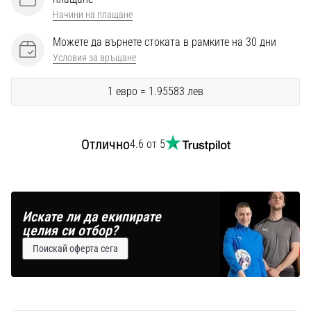
Перфектни
Начини на плащане
за
играчи,
Можете да върнете стоката в рамките на 30 дни
…
Условия за връщане
1 евро = 1.95583 лев
Покажи
всички
статии
Отлично
4.6 от 5
Искате ли да екипирате
целия си отбор?
Поискай оферта сега