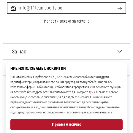
info@11teamsports.bg
Изпрати заявка за теглене
За нас
Обслужване на клиенти
11teamsports.bg
Повече от 16 години ние сме ваши съотборници, представяйки ви
най-добрите и най-новите футболни продукти.
Instagram
YouTube