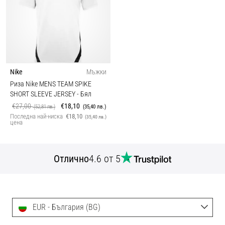
Nike
Мъжки
Риза Nike MENS TEAM SPIKE
SHORT SLEEVE JERSEY
- Бял
€27,00
€18,10
(52,81 лв.)
(35,40 лв.)
Последна най-ниска
€18,10
(35,40 лв.)
цена
Отлично
4.6 от 5
EUR - България (BG)