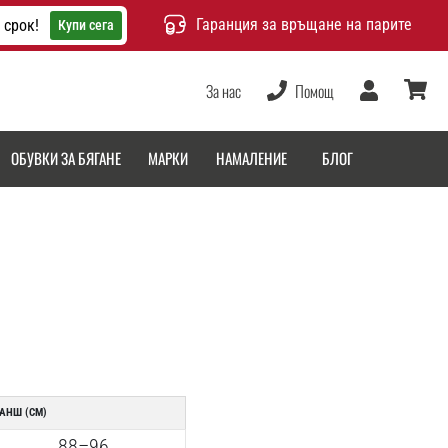
Гаранция за връщане на парите
 срок!
Купи сега
За нас
Помощ
Потребител
количка
ОБУВКИ ЗА БЯГАНЕ
МАРКИ
НАМАЛЕНИЕ
БЛОГ
АНШ (CM)
88–96