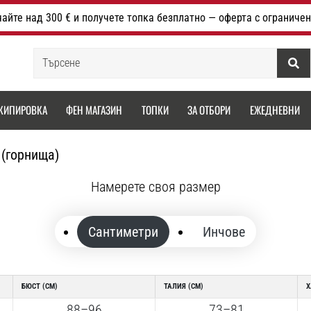
айте над 300 € и получете топка безплатно — оферта с ограничен
Търсене
КИПИРОВКА
ФЕН МАГАЗИН
ТОПКИ
ЗА ОТБОРИ
ЕЖЕДНЕВНИ
 (горнища)
Намерете своя размер
Сантиметри
Инчове
БЮСТ (CM)
ТАЛИЯ (CM)
Х
88–96
73–81