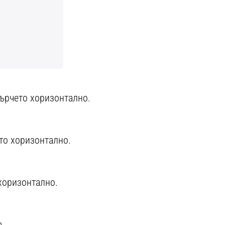
ърчето хоризонтално.
то хоризонтално.
хоризонтално.
а.