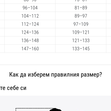
96–104
81–89
104–112
89–97
112–124
97–109
124–136
109–121
136–148
121–133
147–160
133–145
Как да изберем правилния размер?
те себе си