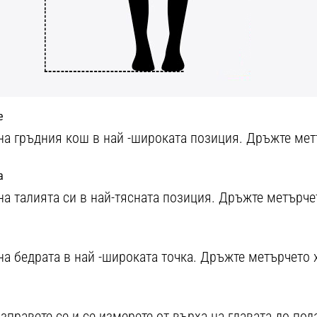
е
на гръдния кош в най -широката позиция. Дръжте мет
а
на талията си в най-тясната позиция. Дръжте метърче
на бедрата в най -широката точка. Дръжте метърчето 
изправете се и се измерете от върха на главата до под