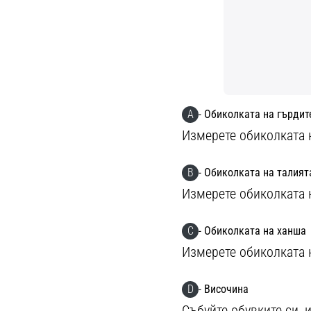
A
- Обиколката на гърдит
Измерете обиколката 
B
- Обиколката на талият
Измерете обиколката 
C
- Обиколката на ханша
Измерете обиколката 
D
- Височина
Събуйте обувките си, 