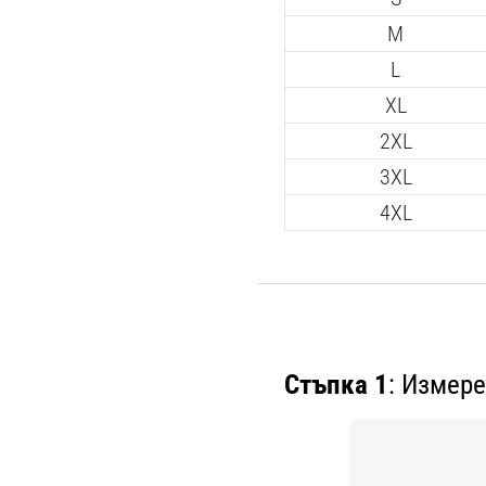
M
L
XL
2XL
3XL
4XL
Стъпка 1
: Измере