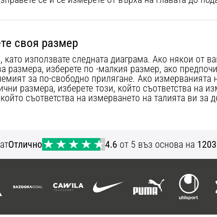
ете своя размер
, като използвате следната диаграма. Ако някои от в
а размера, изберете по -малкия размер, ако предпочи
лемият за по-свободно прилягане. Ако измерванията н
ични размера, изберете този, който съответства на и
, който съответства на измерването на талията ви за 
ат
Отлично
4.6
от 5 въз основа на
1203