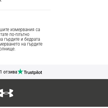
ашите измервания са
тате по-плътно
а гърдите и бедрата
змерването на гърдите
долнище.
1 отзива