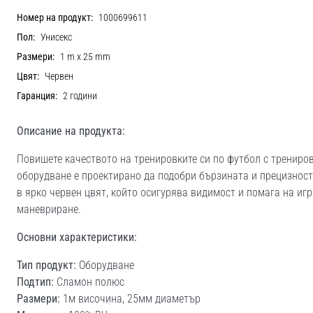
Номер на продукт:
1000699611
Пол:
Унисекс
Размери:
1 m x 25 mm
Цвят:
Червен
Гаранция:
2 години
Описание на продукта:
Повишете качеството на тренировките си по футбол с трениро
оборудване е проектирано да подобри бързината и прецизност
в ярко червен цвят, който осигурява видимост и помага на иг
маневриране.
Основни характеристики:
Тип продукт:
Оборудване
Подтип:
Сламон полюс
Размери:
1м височина, 25мм диаметър