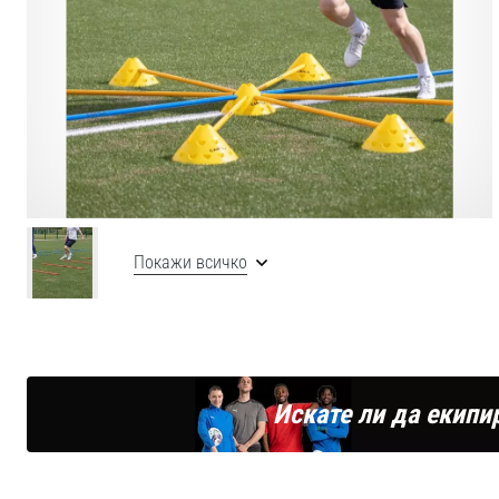
Покажи всичко
Искате ли да екипи