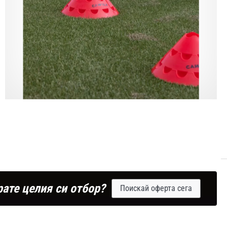
рате целия си отбор?
Поискай оферта сега