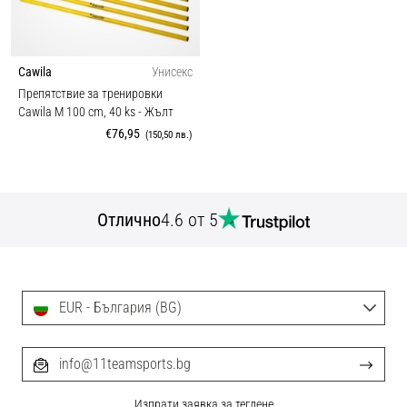
Cawila
Унисекс
Препятствие за тренировки
Cawila M 100 cm, 40 ks
- Жълт
€76,95
(150,50 лв.)
Отлично
4.6 от 5
EUR - България (BG)
info@11teamsports.bg
Изпрати заявка за теглене