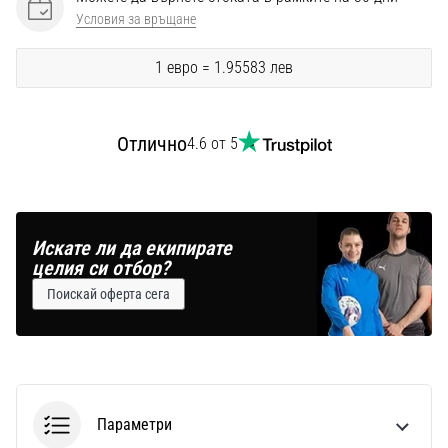
Перфектни
Условия за връщане
за
играчи,
1 евро = 1.95583 лев
…
Покажи
Отлично
4.6 от 5
всички
статии
Искате ли да екипирате
целия си отбор?
Поискай оферта сега
Параметри