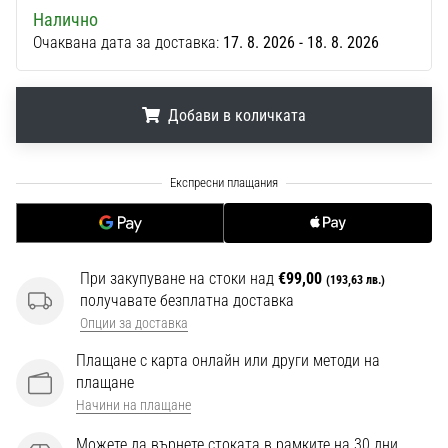
1 мин. четене
Налично
Nike
Очаквана дата за доставка:
17. 8. 2026 - 18. 8. 2026
Phantom
6
Добави в количката
Открий
новите
футболни
.
.
.
обувки
Nike
Phantom
6
–
При закупуване на стоки над
€99,00
(193,63 лв.)
прецизност,
получавате безплатна доставка
контрол
Опции за доставка
и
Плащане с карта онлайн или други методи на
мощ
плащане
във
Начини на плащане
всяко
докосване.
Можете да върнете стоката в рамките на 30 дни