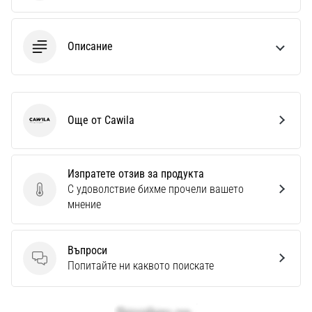
Описание
Още от Cawila
Cawila
Изпратете отзив за продукта
С удоволствие бихме прочели вашето
Изпратете отзив за продукта
мнение
Въпроси
Въпроси
Попитайте ни каквото поискате