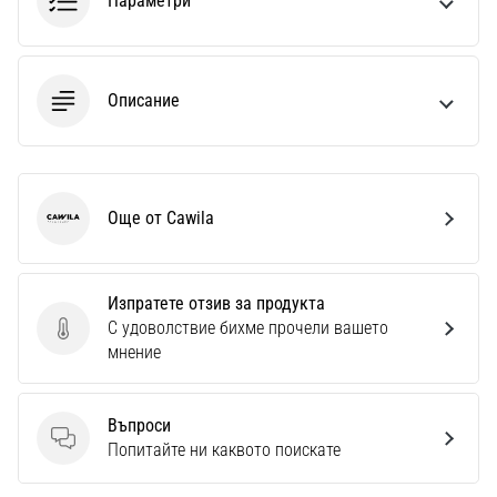
Параметри
Описание
Още от Cawila
Cawila
Изпратете отзив за продукта
С удоволствие бихме прочели вашето
Изпратете отзив за продукта
мнение
Въпроси
Въпроси
Попитайте ни каквото поискате