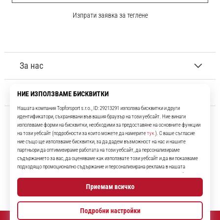
Изпрати заявка за теглене
За нас
Обслужване на клиенти
11teamsports.bg
Повече от 16 години ние сме ваши съотборници, представяйки ви
най-добрите и най-новите футболни продукти.
Instagram
YouTube