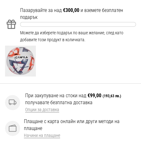
Перфектни
за
Пазарувайте за над
€300,00
и вземете безплатен
играчи,
подарък
…
Можете да изберете подарък по ваше желание, след като
добавите този продукт в количката.
Покажи
всички
статии
При закупуване на стоки над
€99,00
(193,63 лв.)
получавате безплатна доставка
Опции за доставка
Плащане с карта онлайн или други методи на
плащане
Начини на плащане