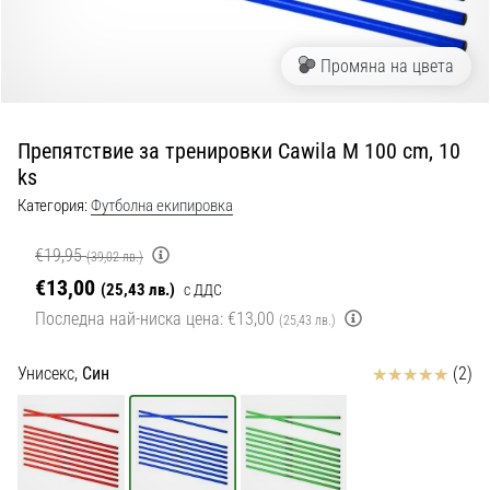
с
официални
екипи
Промяна на цвета
и
обувки
от
Препятствие за тренировки Cawila M 100 cm, 10
Nike,
ks
adidas
и
Категория:
Футболна екипировка
PUMA.
Бъди
€19,95
(39,02 лв.)
част
€13,00
(25,43 лв.)
с ДДС
от
Последна най-ниска цена:
€13,00
всеки
(25,43 лв.)
мач,
гол
Отзиви
Унисекс,
Син
(2)
и…
9. 6. 2025
•