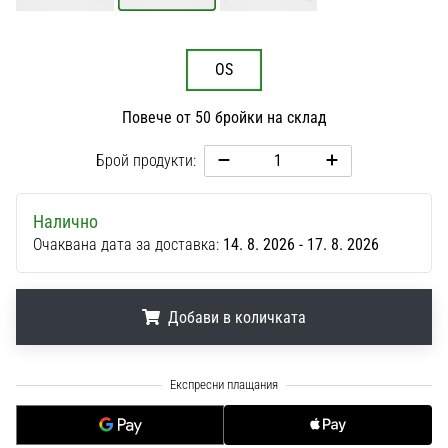
1 мин. четене
Nike
Phantom
OS
6
Повече от 50 бройки на склад
Открий
новите
Брой продукти:
футболни
обувки
Nike
Налично
Phantom
Очаквана дата за доставка:
14. 8. 2026 - 17. 8. 2026
6
–
прецизност,
Добави в количката
контрол
и
мощ
.
.
.
във
всяко
докосване.