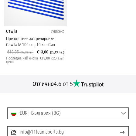
Cawila
Унисекс
Препятствие за тренировки
Cawila M 100 cm, 10 ks
- Син
€19,95
€13,00
(39,02 лв.)
(25,43 лв.)
Последна най-ниска
€13,00
(25,43 лв.)
цена
Отлично
4.6 от 5
EUR - България (BG)
info@11teamsports.bg