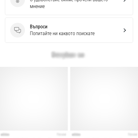
Изпратете отзив за продукта
мнение
Въпроси
Въпроси
Попитайте ни каквото поискате