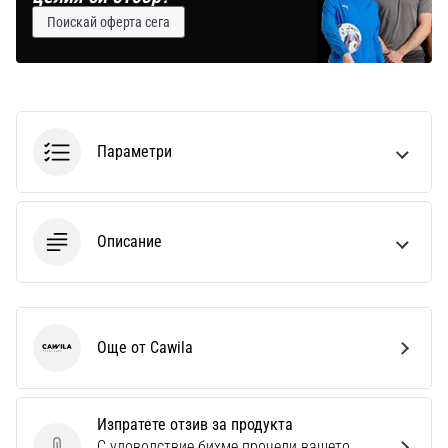
Поискай оферта сега
Параметри
Описание
Още от Cawila
Cawila
Изпратете отзив за продукта
С удоволствие бихме прочели вашето