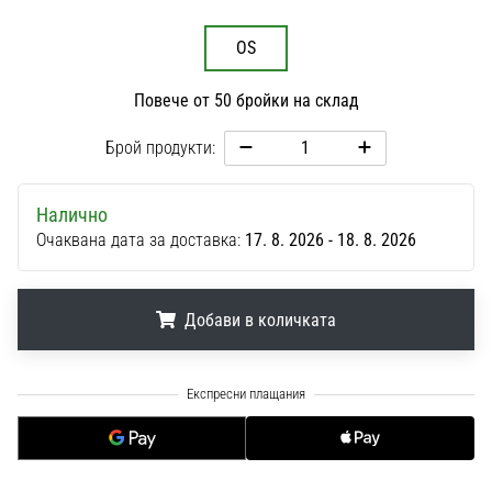
1 мин. четене
Nike
OS
Phantom
6
Повече от 50 бройки на склад
Открий
Брой продукти:
новите
футболни
обувки
Налично
Nike
Очаквана дата за доставка:
17. 8. 2026 - 18. 8. 2026
Phantom
6
–
Добави в количката
прецизност,
контрол
и
.
.
.
мощ
във
всяко
докосване.