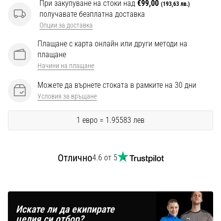
Перфектни
При закупуване на стоки над
€99,00
(193,63 лв.)
за
получавате безплатна доставка
играчи,
Опции за доставка
…
Плащане с карта онлайн или други методи на
плащане
Начини на плащане
Покажи
всички
Можете да върнете стоката в рамките на 30 дни
статии
Условия за връщане
1 евро = 1.95583 лев
Отлично
4.6 от 5
Искате ли да екипирате
целия си отбор?