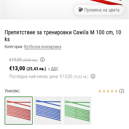
с
официални
Промяна на цвета
екипи
и
обувки
Препятствие за тренировки Cawila M 100 cm, 10
от
ks
Nike,
adidas
Категория:
Футболна екипировка
и
PUMA.
€19,95
(39,02 лв.)
Бъди
€13,00
(25,43 лв.)
с ДДС
част
Последна най-ниска цена:
€13,00
(25,43 лв.)
от
всеки
мач,
Отзиви
Унисекс
(2)
гол
и…
9. 6. 2025
•