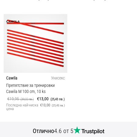
Cawila
Унисекс
Препятствие за тренировки
Cawila M 100 cm, 10 ks
€19,95
€13,00
(39,02 лв.)
(25,43 лв.)
Последна най-ниска
€13,00
(25,43 лв.)
цена
Отлично
4.6 от 5