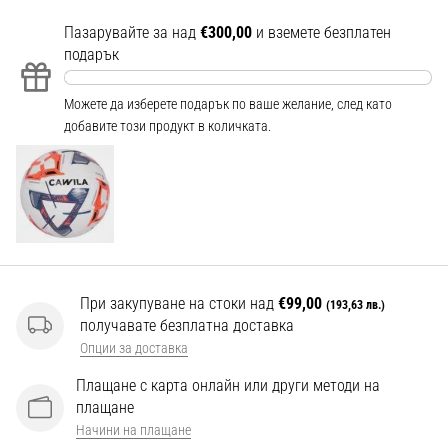
Перфектни
за
Пазарувайте за над
€300,00
и вземете безплатен
играчи,
подарък
…
Можете да изберете подарък по ваше желание, след като
добавите този продукт в количката.
Покажи
всички
статии
При закупуване на стоки над
€99,00
(193,63 лв.)
получавате безплатна доставка
Опции за доставка
Плащане с карта онлайн или други методи на
плащане
Начини на плащане