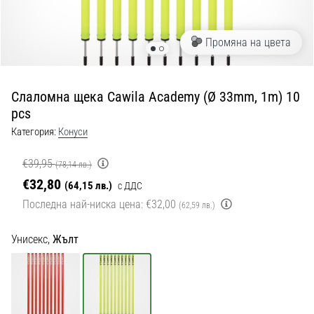
с
официални
екипи
Промяна на цвета
и
обувки
от
Слаломна щека Cawila Academy (Ø 33mm, 1m) 10
Nike,
pcs
adidas
и
Категория:
Конуси
PUMA.
Бъди
€39,95
(78,14 лв.)
част
€32,80
(64,15 лв.)
с ДДС
от
Последна най-ниска цена:
€32,00
всеки
(62,59 лв.)
мач,
гол
Унисекс,
Жълт
и…
9. 6. 2025
•