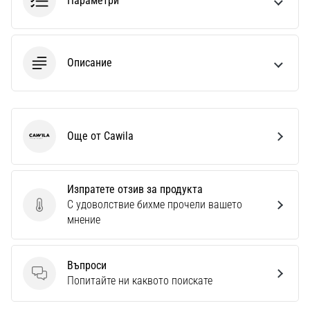
Параметри
Описание
Още от Cawila
Cawila
Изпратете отзив за продукта
С удоволствие бихме прочели вашето
Изпратете отзив за продукта
мнение
Въпроси
Въпроси
Попитайте ни каквото поискате