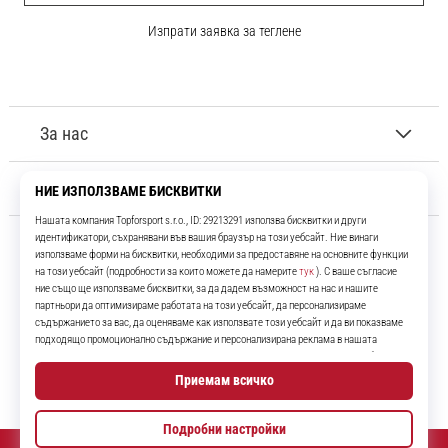
Изпрати заявка за теглене
За нас
Обслужване на клиенти
11teamsports.bg
Повече от 16 години ние сме ваши съотборници, представяйки ви
най-добрите и най-новите футболни продукти.
Instagram
YouTube