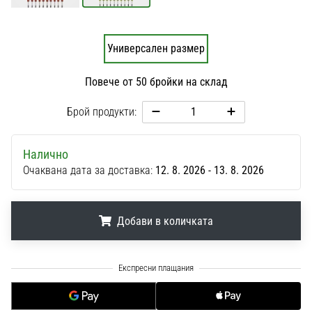
1 мин. четене
Nike
Phantom
Универсален размер
6
Повече от 50 бройки на склад
Открий
новите
Брой продукти:
футболни
обувки
Nike
Налично
Phantom
Очаквана дата за доставка:
12. 8. 2026 - 13. 8. 2026
6
–
прецизност,
Добави в количката
контрол
и
мощ
.
.
.
във
всяко
докосване.