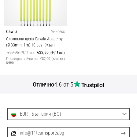
Cawila
Унисекс
Слаломна щека Cawila Academy
(Ø 33mm, 1m) 10 pcs
- Жълт
€39,95
€32,80
(78,14 лв.)
(64,15 лв.)
Последна най-ниска
€32,00
(62,59 лв.)
цена
Отлично
4.6 от 5
EUR - България (BG)
info@11teamsports.bg