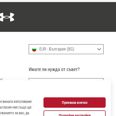
EUR - България (BG)
Имате ли нужда от съвет?
р!
info@11teamsports.bg