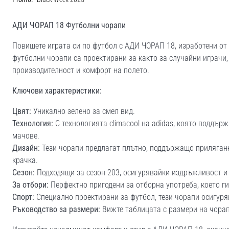
АДИ ЧОРАП 18 Футболни чорапи
Повишете играта си по футбол с АДИ ЧОРАП 18, изработени от 
футболни чорапи са проектирани за както за случайни играчи,
производителност и комфорт на полето.
Ключови характеристики:
Цвят:
Уникално зелено за смел вид.
Технология:
С технологията climacool на adidas, която поддърж
мачове.
Дизайн:
Тези чорапи предлагат плътно, поддържащо прилягане
крачка.
Сезон:
Подходящи за сезон 203, осигурявайки издръжливост и
За отбори:
Перфектно пригодени за отборна употреба, което ги
Спорт:
Специално проектирани за футбол, тези чорапи осигур
Ръководство за размери:
Вижте таблицата с размери на чорапи