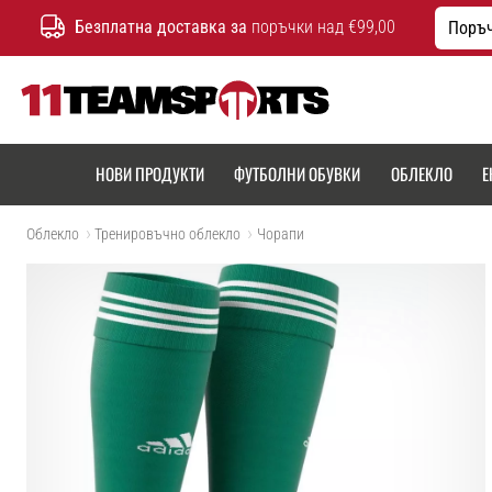
Безплатна доставка за
поръчки над €99,00
Поръч
11teamsports.bg
НОВИ ПРОДУКТИ
ФУТБОЛНИ ОБУВКИ
ОБЛЕКЛО
Е
Облекло
Тренировъчно облекло
Чорапи