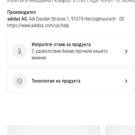
Изпитайте ненадминат комфорт и стил с АДИ ЧОРАП 18, оконча
Производител
adidas AG
, Adi-Dassler-Strasse 1, 91074 Herzogenaurach - DE
https://www.adidas.com/us/help
Изпратете отзив за продукта
С удоволствие бихме прочели вашето
Изпратете отзив за продукта
мнение
Технология на продукта
Технология на продукта