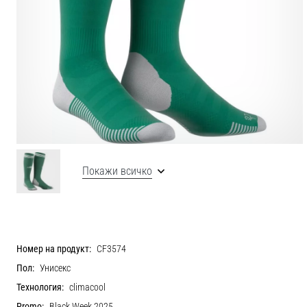
Покажи всичко
Номер на продукт:
CF3574
Пол:
Унисекс
Технология:
climacool
Promo:
Black Week 2025