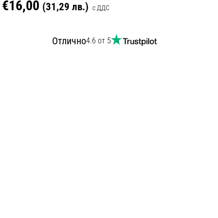
€16,00
(31,29 лв.)
с ДДС
Отлично
4.6 от 5