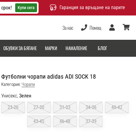
Гаранция за връщане на парите
 срок!
Купи сега
За нас
Помощ
Потребител
количка
ОБУВКИ ЗА БЯГАНЕ
МАРКИ
НАМАЛЕНИЕ
БЛОГ
Футболни чорапи adidas ADI SOCK 18
Категория:
Чорапи
Унисекс,
Зелен
23-26
27-30
31-33
34-36
40-42
43-45
46-48
37-39