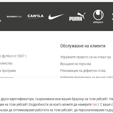
Обслужване на клиенти
 футбол от 2007 г.
Упражнете правото си на отказ тук
членство
Връщане на поръчка
а програма
Рекламация на дефектна стока
Изберете екипировка за вашия отбо
програма
Доставка и плащане
иера
Намерете правилния размер
 бисквитки
Контакт
ловия
Често задавани въпроси
Политика за поверителност