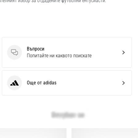
телният избор за отдадените футболни ентусиасти.
Въпроси
Въпроси
Попитайте ни каквото поискате
Още от adidas
adidas