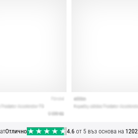
ат
Отлично
4.6
от 5 въз основа на
1202