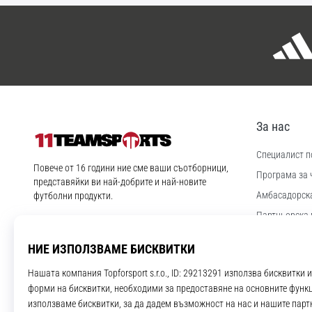
За нас
Специалист по
11teamsports.bg
Повече от 16 години ние сме ваши съотборници,
Програма за 
представяйки ви най-добрите и най-новите
Aмбасадорск
футболни продукти.
Партньорска 
Instagram
YouTube
Работа и кар
Настройки за
Правила и ус