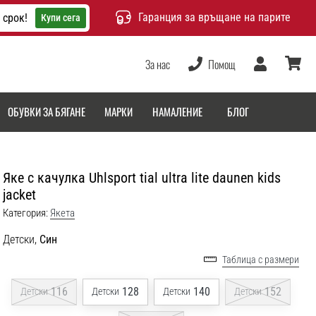
Гаранция за връщане на парите
 срок!
Купи сега
За нас
Помощ
Потребител
количка
ОБУВКИ ЗА БЯГАНЕ
МАРКИ
НАМАЛЕНИЕ
БЛОГ
Яке с качулка Uhlsport tial ultra lite daunen kids
jacket
Категория:
Якета
Детски,
Син
Таблица с размери
116
128
140
152
Детски
Детски
Детски
Детски