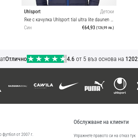
Uhlsport
Детски
Яке с качулка Uhlsport tial ultra lite daunen kids jacket
Син
€64,93
(126,99 лв.)
128 140
ат
Отлично
4.6
от 5 въз основа на
1202
Обслужване на клиенти
 футбол от 2007 г.
Упражнете правото си на отказ тук