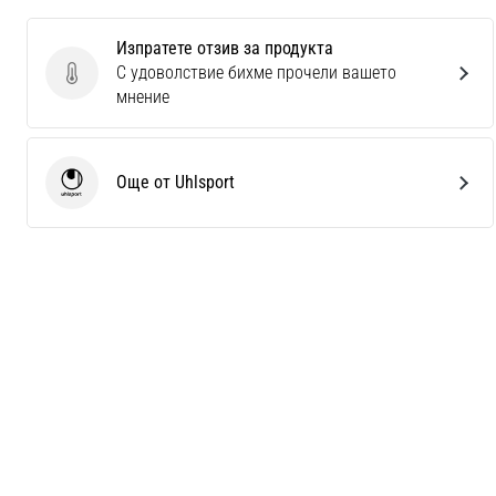
Изпратете отзив за продукта
С удоволствие бихме прочели вашето
Изпратете отзив за продукта
мнение
Още от Uhlsport
Uhlsport