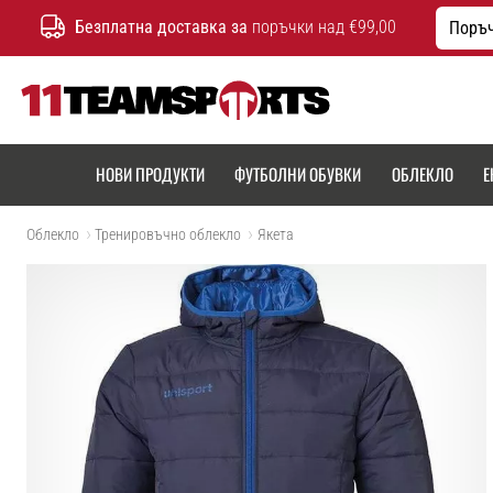
Безплатна доставка за
поръчки над €99,00
Поръч
11teamsports.bg
НОВИ ПРОДУКТИ
ФУТБОЛНИ ОБУВКИ
ОБЛЕКЛО
Е
Облекло
Тренировъчно облекло
Якета