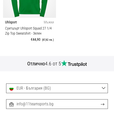
Uhlsport
Мъжки
Суитшърт Uhlsport Squad 27 1/4
Zip Top Sweatshirt
- Зелен
€44,90
(87,82 лв.)
Отлично
4.6 от 5
EUR - България (BG)
info@11teamsports.bg