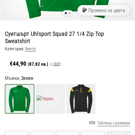
с
официални
Промяна на цвета
екипи
и
обувки
Суитшърт Uhlsport Squad 27 1/4 Zip Top
от
Sweatshirt
Nike,
adidas
Категория:
Якета
и
PUMA.
€44,90
(87,82 лв.)
с ДДС
Бъди
част
Мъжки,
Зелен
от
всеки
мач,
гол
и…
Таблица с размери
9. 6. 2025
•