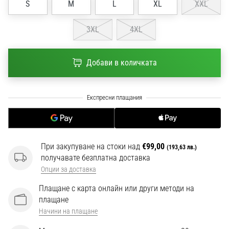
S
M
L
XL
XXL
1 мин. четене
Nike
3XL
4XL
Phantom
6
Добави в количката
Открий
новите
футболни
обувки
Nike
Phantom
6
–
При закупуване на стоки над
€99,00
(193,63 лв.)
прецизност,
получавате безплатна доставка
контрол
Опции за доставка
и
мощ
Плащане с карта онлайн или други методи на
във
плащане
всяко
Начини на плащане
докосване.