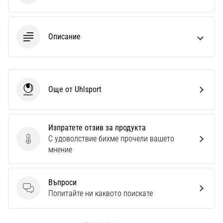
Описание
Още от Uhlsport
Uhlsport
Изпратете отзив за продукта
С удоволствие бихме прочели вашето
Изпратете отзив за продукта
мнение
Въпроси
Въпроси
Попитайте ни каквото поискате