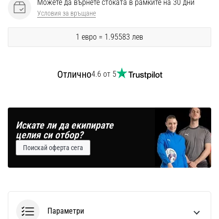
Можете да върнете стоката в рамките на 30 дни
Перфектни
за
Условия за връщане
играчи,
…
1 евро = 1.95583 лев
Покажи
Отлично
4.6 от 5
всички
статии
Искате ли да екипирате
целия си отбор?
Поискай оферта сега
Параметри