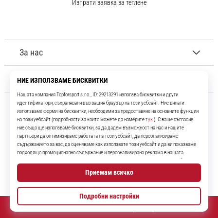
Изпрати заявка за теглене
За нас
Обслужване на клиенти
11teamsports.bg
Повече от 16 години ние сме ваши съотборници, представяйки ви
най-добрите и най-новите футболни продукти.
Instagram
YouTube
© 2010 – 2026
11teamsports.bg