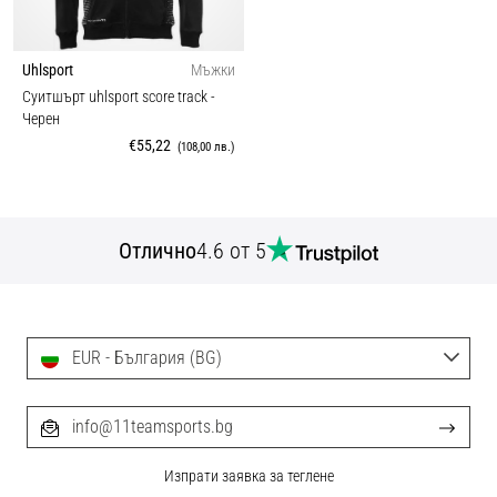
Uhlsport
Мъжки
Суитшърт uhlsport score track
-
Черен
€55,22
(108,00 лв.)
Отлично
4.6 от 5
EUR - България (BG)
info@11teamsports.bg
Изпрати заявка за теглене