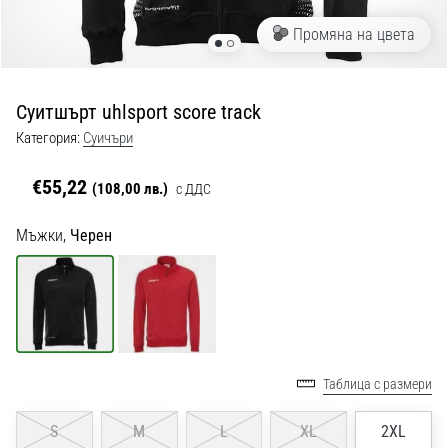
с
официални
Промяна на цвета
екипи
и
обувки
Суитшърт uhlsport score track
от
Nike,
Категория:
Cуичъри
adidas
и
€55,22
(108,00 лв.)
с ДДС
PUMA.
Бъди
Мъжки,
Черен
част
от
всеки
мач,
гол
и…
Таблица с размери
9. 6. 2025
S
M
L
XL
2XL
•