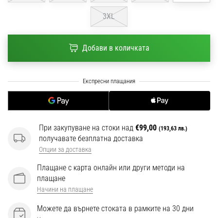
1 мин. четене
3XL
Nike
Phantom
6
Добави в количката
Открий
новите
футболни
обувки
Nike
Phantom
6
При закупуване на стоки над
€99,00
(193,63 лв.)
–
получавате безплатна доставка
прецизност,
Опции за доставка
контрол
и
Плащане с карта онлайн или други методи на
мощ
плащане
във
Начини на плащане
всяко
Можете да върнете стоката в рамките на 30 дни
докосване.