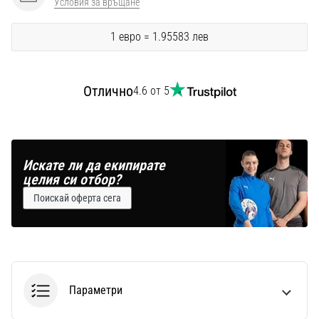
Условия за връщане
Перфектни
за
играчи,
1 евро = 1.95583 лев
…
Отлично
4.6 от 5
Покажи
всички
статии
Искате ли да екипирате
целия си отбор?
Поискай оферта сега
Параметри