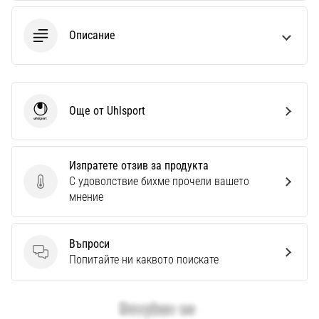
Описание
Още от Uhlsport
Uhlsport
Изпратете отзив за продукта
С удоволствие бихме прочели вашето
Изпратете отзив за продукта
мнение
Въпроси
Въпроси
Попитайте ни каквото поискате