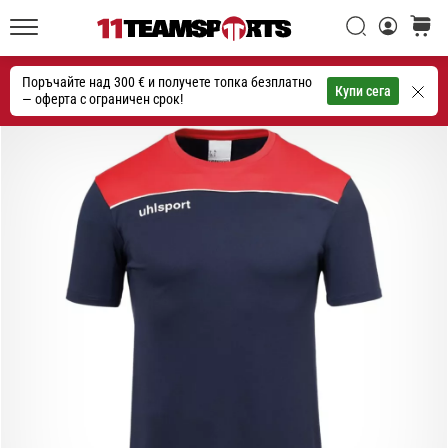
една
Търси
количк
икона
11teamsports.bg
на
Поръчайте над 300 € и получете топка безплатно
скоростта
Търсене
Купи сега
— оферта с ограничен срок!
1. 7. 2025
•
1 мин. четене
Play
for
More
Victories
Подготви
се
за
женското
ЕВРО
2025