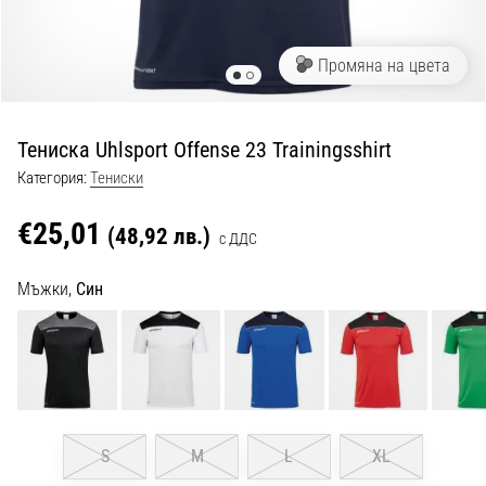
с
официални
екипи
Промяна на цвета
и
обувки
от
Тениска Uhlsport Offense 23 Trainingsshirt
Nike,
adidas
Категория:
Тениски
и
PUMA.
€25,01
(48,92 лв.)
с ДДС
Бъди
част
Мъжки,
Син
от
всеки
мач,
гол
и…
9. 6. 2025
S
M
L
XL
•