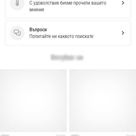
Перфектни
С удоволствие бихме прочели вашето
Изпратете отзив за продукта
за
мнение
играчи,
…
Въпроси
Въпроси
Попитайте ни каквото поискате
Покажи
всички
статии