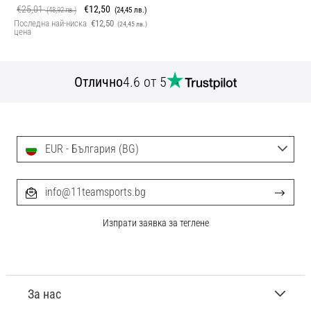
€25,01
€12,50
(48,92 лв.)
(24,45 лв.)
Последна най-ниска
€12,50
(24,45 лв.)
цена
Отлично
4.6 от 5
EUR - България (BG)
info@11teamsports.bg
Изпрати заявка за теглене
За нас