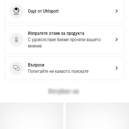
Още от Uhlsport
Uhlsport
Изпратете отзив за продукта
С удоволствие бихме прочели вашето
Изпратете отзив за продукта
мнение
Въпроси
Въпроси
Попитайте ни каквото поискате