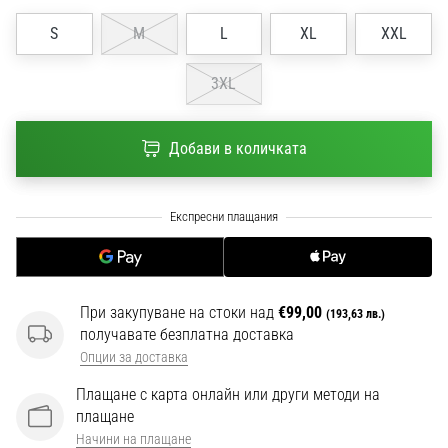
1 мин. четене
S
M
L
XL
XXL
Nike
Phantom
3XL
6
Открий
новите
Добави в количката
футболни
обувки
Nike
Phantom
6
–
прецизност,
При закупуване на стоки над
€99,00
(193,63 лв.)
контрол
получавате безплатна доставка
и
Опции за доставка
мощ
във
Плащане с карта онлайн или други методи на
всяко
плащане
докосване.
Начини на плащане