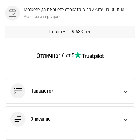
Перфектни
за
Можете да върнете стоката в рамките на 30 дни
играчи,
Условия за връщане
…
1 евро = 1.95583 лев
Покажи
всички
Отлично
4.6 от 5
статии
Параметри
Описание