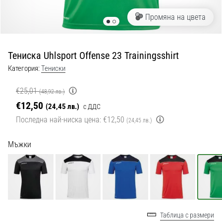
с
официални
Промяна на цвета
екипи
и
обувки
Тениска Uhlsport Offense 23 Trainingsshirt
от
Nike,
Категория:
Тениски
adidas
и
€25,01
(48,92 лв.)
PUMA.
€12,50
(24,45 лв.)
с ДДС
Бъди
Последна най-ниска цена:
€12,50
(24,45 лв.)
част
от
Мъжки
всеки
мач,
гол
и…
9. 6. 2025
Таблица с размери
•