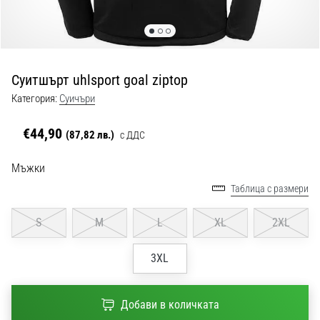
с
официални
екипи
и
обувки
Суитшърт uhlsport goal ziptop
от
Nike,
Категория:
Cуичъри
adidas
и
€44,90
(87,82 лв.)
с ДДС
PUMA.
Бъди
Мъжки
част
Таблица с размери
от
всеки
S
M
L
XL
2XL
мач,
гол
и…
3XL
9. 6. 2025
Добави в количката
•