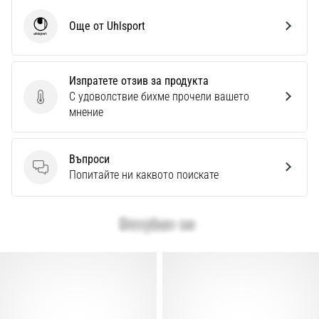
Още от Uhlsport
Uhlsport
Изпратете отзив за продукта
С удоволствие бихме прочели вашето
Изпратете отзив за продукта
мнение
Въпроси
Въпроси
Попитайте ни каквото поискате