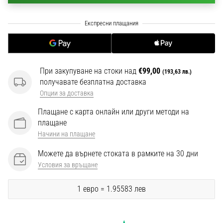
1 мин. четене
Nike
Phantom
6
Открий
При закупуване на стоки над
€99,00
новите
(193,63 лв.)
получавате безплатна доставка
футболни
обувки
Опции за доставка
Nike
Плащане с карта онлайн или други методи на
Phantom
плащане
6
Начини на плащане
–
прецизност,
Можете да върнете стоката в рамките на 30 дни
контрол
Условия за връщане
и
мощ
1 евро = 1.95583 лев
във
всяко
докосване.