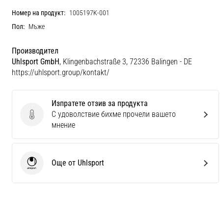
Номер на продукт:
1005197K-001
Пол:
Мъже
Производител
Uhlsport GmbH
, Klingenbachstraße 3, 72336 Balingen - DE
https://uhlsport.group/kontakt/
Изпратете отзив за продукта
С удоволствие бихме прочели вашето
Изпратете отзив за продукта
мнение
Още от Uhlsport
Uhlsport