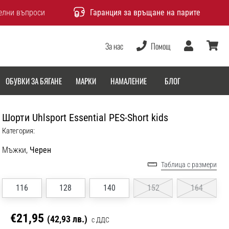
елни въпроси
Гаранция за връщане на парите
За нас
Помощ
Потребител
количка
ОБУВКИ ЗА БЯГАНЕ
МАРКИ
НАМАЛЕНИЕ
БЛОГ
Шорти Uhlsport Essential PES-Short kids
Категория:
Мъжки,
Черен
Таблица с размери
116
128
140
152
164
€21,95
(42,93 лв.)
с ДДС