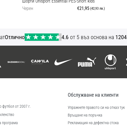
Шорти Uhlsport Essential PES-Short kids
Черен
€21,95
(42,93 лв.)
116 128 140
ат
Отлично
4.6
от 5 въз основа на
1204
Обслужване на клиенти
 футбол от 2007 г.
Упражнете правото си на отказ тук
членство
Връщане на поръчка
а програма
Рекламация на дефектна стока