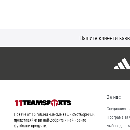
Нашите клиенти казв
За нас
Специалист по
11teamsports.bg
Повече от 16 години ние сме ваши съотборници,
Програма за 
представяйки ви най-добрите и най-новите
Aмбасадорск
футболни продукти.