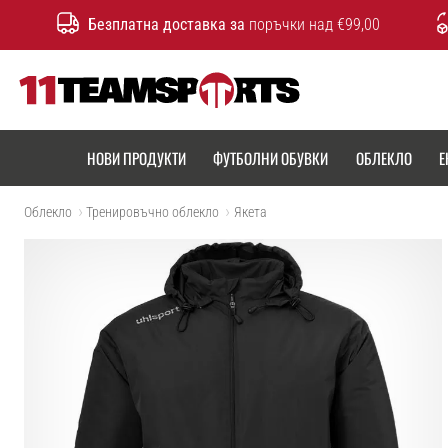
Безплатна доставка за
поръчки над €99,00
11teamsports.bg
НОВИ ПРОДУКТИ
ФУТБОЛНИ ОБУВКИ
ОБЛЕКЛО
Е
Облекло
Тренировъчно облекло
Якета