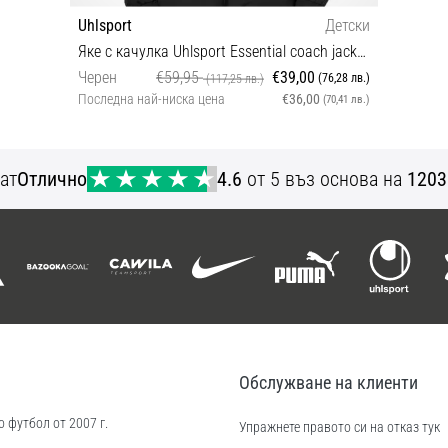
Uhlsport
Детски
Яке с качулка Uhlsport Essential coach jacket kids
Черен
€59,95
€39,00
(76,28 лв.)
(117,25 лв.)
Последна най-ниска цена
€36,00
(70,41 лв.)
140 152
ат
Отлично
4.6
от 5 въз основа на
1203
Обслужване на клиенти
 футбол от 2007 г.
Упражнете правото си на отказ тук