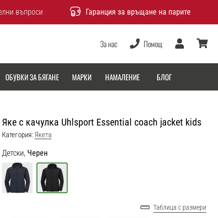
елни въпроси
Гаранция за връщане на парите
За нас
Помощ
Потребител
количка
ОБУВКИ ЗА БЯГАНЕ
МАРКИ
НАМАЛЕНИЕ
БЛОГ
Яке с качулка Uhlsport Essential coach jacket kids
Категория:
Якета
Детски,
Черен
Таблица с размери