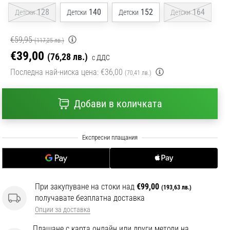
128
140
152
164
Детски
Детски
Детски
Детски
€59,95
(117,25 лв.)
€39,00
(76,28 лв.)
с ДДС
Последна най-ниска цена:
€36,00
(70,41 лв.)
Добави в количката
При закупуване на стоки над
€99,00
(193,63 лв.)
получавате безплатна доставка
Опции за доставка
Плащане с карта онлайн или други методи на