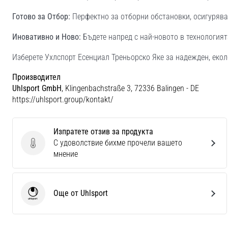
Готово за Отбор:
Перфектно за отборни обстановки, осигурява
Иновативно и Ново:
Бъдете напред с най-новото в технологият
Изберете Ухлспорт Есенциал Треньорско Яке за надежден, екол
Производител
Uhlsport GmbH
, Klingenbachstraße 3, 72336 Balingen - DE
https://uhlsport.group/kontakt/
Изпратете отзив за продукта
С удоволствие бихме прочели вашето
Изпратете отзив за продукта
мнение
Още от Uhlsport
Uhlsport