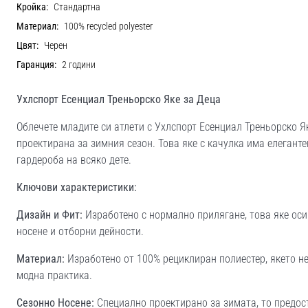
Кройка:
Стандартна
Материал:
100% recycled polyester
Цвят:
Черен
Гаранция:
2 години
Ухлспорт Есенциал Треньорско Яке за Деца
Облечете младите си атлети с Ухлспорт Есенциал Треньорско Я
проектирана за зимния сезон. Това яке с качулка има елегант
гардероба на всяко дете.
Ключови характеристики:
Дизайн и Фит:
Изработено с нормално прилягане, това яке оси
носене и отборни дейности.
Материал:
Изработено от 100% рециклиран полиестер, якето н
модна практика.
Сезонно Носене:
Специално проектирано за зимата, то предос