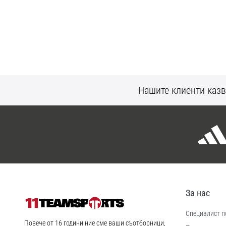
Нашите клиенти казв
За нас
Специалист по
11teamsports.bg
Повече от 16 години ние сме ваши съотборници,