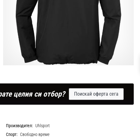
рате целия си отбор?
Поискай оферта сега
Производител:
Uhlsport
Спорт:
Свободно време