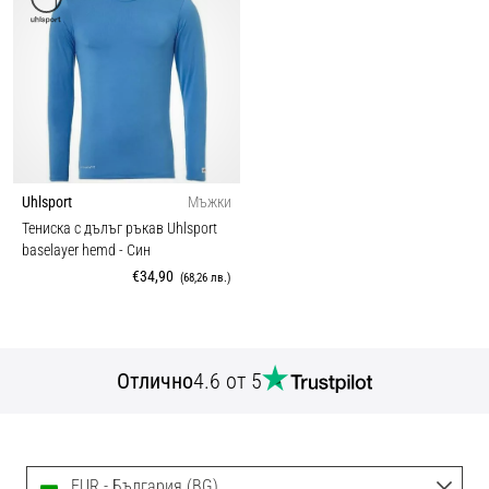
Uhlsport
Мъжки
Тениска с дълъг ръкав Uhlsport
baselayer hemd
- Син
€34,90
(68,26 лв.)
Отлично
4.6 от 5
EUR - България (BG)