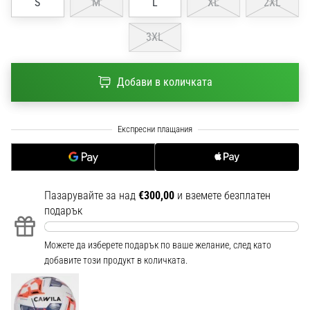
S
M
L
XL
2XL
1 мин. четене
Nike
3XL
Phantom
6
Добави в количката
Открий
новите
футболни
обувки
Nike
Phantom
6
–
Пазарувайте за над
€300,00
и вземете безплатен
прецизност,
подарък
контрол
и
Можете да изберете подарък по ваше желание, след като
мощ
добавите този продукт в количката.
във
всяко
докосване.