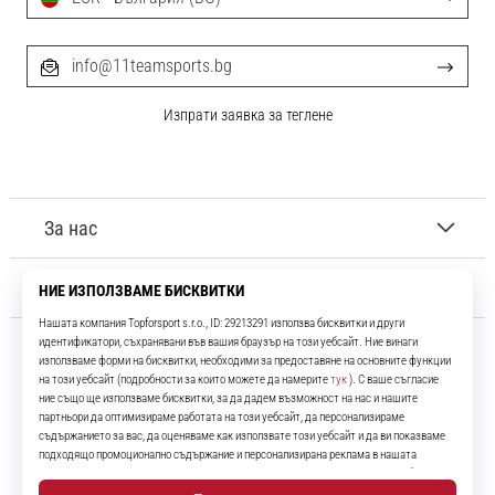
info@11teamsports.bg
Изпрати заявка за теглене
За нас
Обслужване на клиенти
11teamsports.bg
Повече от 16 години ние сме ваши съотборници, представяйки ви
най-добрите и най-новите футболни продукти.