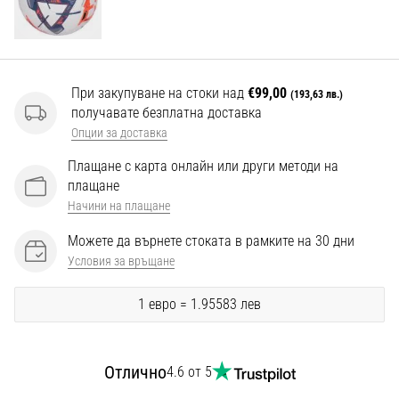
Перфектни
за
играчи,
…
При закупуване на стоки над
€99,00
(193,63 лв.)
получавате безплатна доставка
Покажи
Опции за доставка
всички
Плащане с карта онлайн или други методи на
статии
плащане
Начини на плащане
Можете да върнете стоката в рамките на 30 дни
Условия за връщане
1 евро = 1.95583 лев
Отлично
4.6 от 5