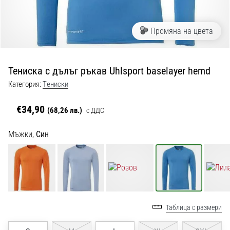
с
официални
екипи
Промяна на цвета
и
обувки
от
Тениска с дълъг ръкав Uhlsport baselayer hemd
Nike,
adidas
Категория:
Tениски
и
PUMA.
€34,90
(68,26 лв.)
с ДДС
Бъди
част
Мъжки,
Син
от
всеки
мач,
гол
и…
Таблица с размери
9. 6. 2025
•