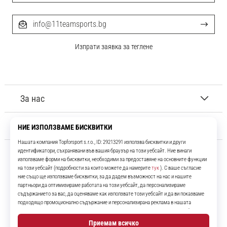
info@11teamsports.bg
Изпрати заявка за теглене
За нас
Обслужване на клиенти
11teamsports.bg
Повече от 16 години ние сме ваши съотборници, представяйки ви
най-добрите и най-новите футболни продукти.
Instagram
YouTube