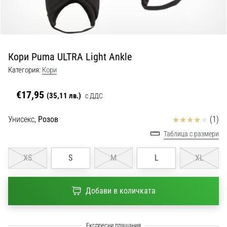
с
официални
екипи
и
обувки
Кори Puma ULTRA Light Ankle
от
Nike,
Категория:
Кори
adidas
и
€17,95
(35,11 лв.)
с ДДС
PUMA.
Бъди
Отзиви
Унисекс,
Розов
(1)
част
Таблица с размери
от
всеки
XS
S
M
L
XL
мач,
гол
и…
Добави в количката
9. 6. 2025
•