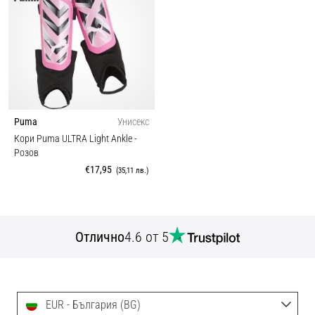
Puma
Унисекс
Кори Puma ULTRA Light Ankle
-
Розов
€17,95
(35,11 лв.)
Отлично
4.6 от 5
EUR - България (BG)