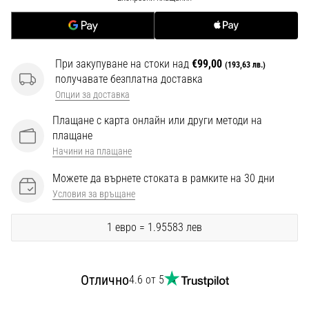
1 мин. четене
Nike
Phantom
6
При закупуване на стоки над
€99,00
(193,63 лв.)
получавате безплатна доставка
Открий
Опции за доставка
новите
футболни
Плащане с карта онлайн или други методи на
обувки
плащане
Nike
Начини на плащане
Phantom
6
Можете да върнете стоката в рамките на 30 дни
–
Условия за връщане
прецизност,
контрол
1 евро = 1.95583 лев
и
мощ
във
Отлично
4.6 от 5
всяко
докосване.