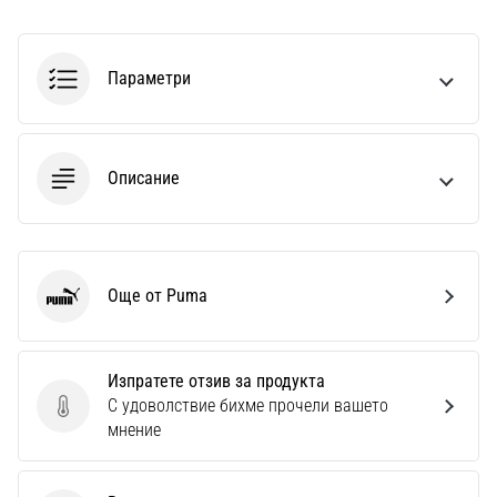
Перфектни
за
играчи,
…
Параметри
Покажи
Описание
всички
статии
Още от Puma
Puma
Изпратете отзив за продукта
С удоволствие бихме прочели вашето
Изпратете отзив за продукта
мнение