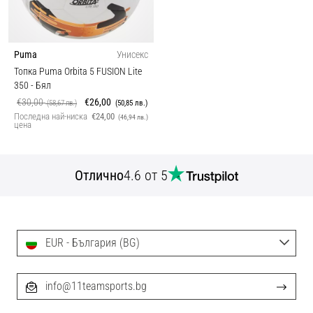
Puma
Унисекс
Топка Puma Orbita 5 FUSION Lite
350
- Бял
€30,00
€26,00
(58,67 лв.)
(50,85 лв.)
Последна най-ниска
€24,00
(46,94 лв.)
цена
Отлично
4.6 от 5
EUR - България (BG)
info@11teamsports.bg