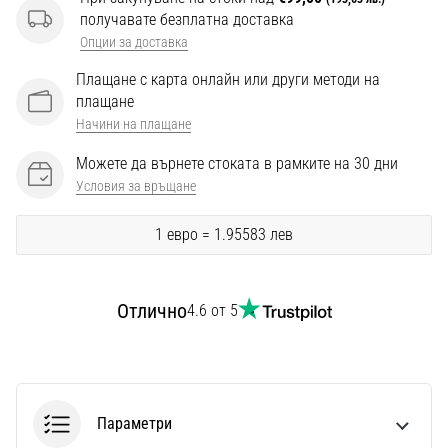
Перфектни
получавате безплатна доставка
за
Опции за доставка
играчи,
…
Плащане с карта онлайн или други методи на
плащане
Начини на плащане
Покажи
всички
Можете да върнете стоката в рамките на 30 дни
статии
Условия за връщане
1 евро = 1.95583 лев
Отлично
4.6 от 5
Параметри