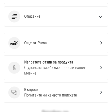
Описание
Още от Puma
Puma
Изпратете отзив за продукта
С удоволствие бихме прочели вашето
Изпратете отзив за продукта
мнение
Въпроси
Въпроси
Попитайте ни каквото поискате