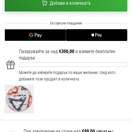
Добави в количката
1 мин. четене
Nike
Phantom
6
Открий
новите
футболни
Пазарувайте за над
€300,00
и вземете безплатен
обувки
подарък
Nike
Phantom
Можете да изберете подарък по ваше желание, след като
6
добавите този продукт в количката.
–
прецизност,
контрол
и
мощ
във
всяко
докосване.
При закупуване на стоки над
€99,00
(193,63 лв.)