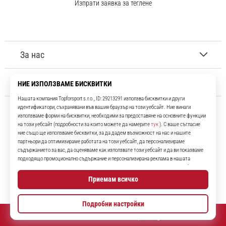
Изпрати заявка за теглене
За нас
Обслужване на клиенти
11teamsports.bg
Повече от 16 години ние сме ваши съотборници, представяйки ви
най-добрите и най-новите футболни продукти.
Instagram
YouTube
© 2010 – 2026
11teamsports.bg