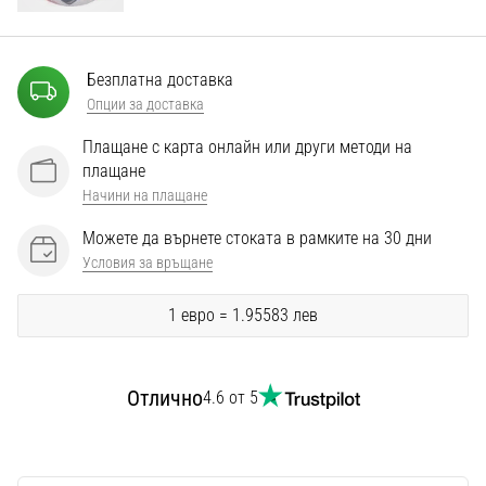
Перфектни
за
играчи,
…
Безплатна доставка
Опции за доставка
Плащане с карта онлайн или други методи на
Покажи
плащане
всички
Начини на плащане
статии
Можете да върнете стоката в рамките на 30 дни
Условия за връщане
1 евро = 1.95583 лев
Отлично
4.6 от 5