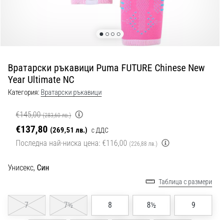
с
официални
екипи
и
обувки
от
Вратарски ръкавици Puma FUTURE Chinese New
Nike,
Year Ultimate NC
adidas
и
Категория:
Вратарски ръкавици
PUMA.
Бъди
€145,00
(283,60 лв.)
част
€137,80
(269,51 лв.)
с ДДС
от
Последна най-ниска цена:
€116,00
всеки
(226,88 лв.)
мач,
гол
Унисекс,
Син
и…
Таблица с размери
9. 6. 2025
7
7½
8
8½
9
•