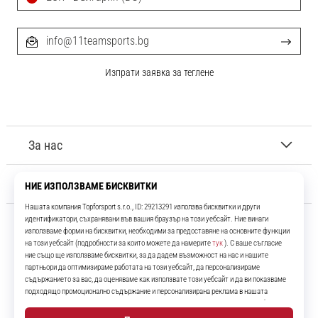
info@11teamsports.bg
Изпрати заявка за теглене
За нас
Обслужване на клиенти
11teamsports.bg
Повече от 16 години ние сме ваши съотборници, представяйки ви
най-добрите и най-новите футболни продукти.
Instagram
YouTube