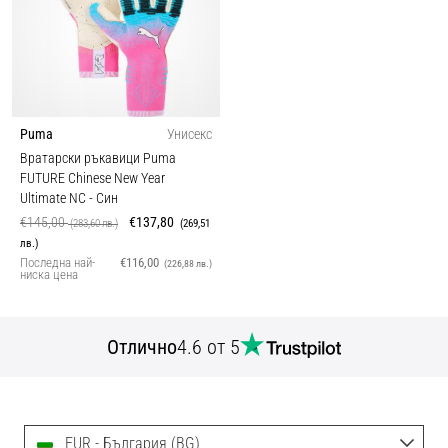
Puma
Унисекс
Вратарски ръкавици Puma
FUTURE Chinese New Year
Ultimate NC
- Син
€145,00
€137,80
(283,60 лв.)
(269,51
лв.)
Последна най-
€116,00
(226,88 лв.)
ниска цена
Отлично
4.6 от 5
EUR - България (BG)