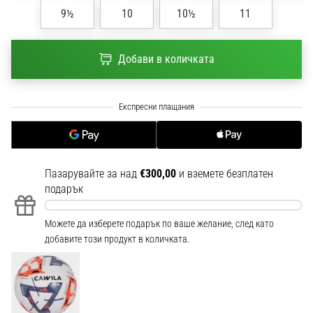
1 мин. четене
9½
10
10½
11
Nike
Phantom
Добави в количката
6
Открий
новите
футболни
обувки
Nike
Phantom
Пазарувайте за над
€300,00
и вземете безплатен
6
подарък
–
прецизност,
контрол
Можете да изберете подарък по ваше желание, след като
и
добавите този продукт в количката.
мощ
във
всяко
докосване.