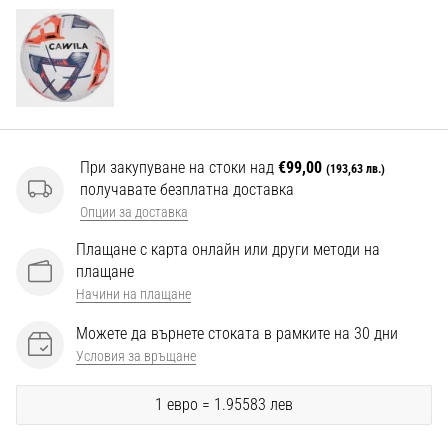
Перфектни
за
играчи,
…
Покажи
всички
При закупуване на стоки над
€99,00
(193,63 лв.)
статии
получавате безплатна доставка
Опции за доставка
Плащане с карта онлайн или други методи на
плащане
Начини на плащане
Можете да върнете стоката в рамките на 30 дни
Условия за връщане
1 евро = 1.95583 лев