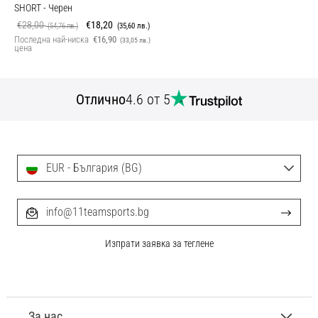
SHORT
- Черен
€28,00
€18,20
(54,76 лв.)
(35,60 лв.)
Последна най-ниска
€16,90
(33,05 лв.)
цена
Отлично
4.6 от 5
EUR - България (BG)
info@11teamsports.bg
Изпрати заявка за теглене
За нас