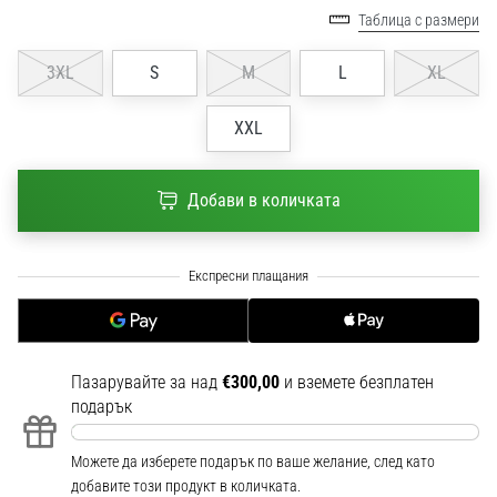
1 мин. четене
Таблица с размери
Nike
3XL
S
M
L
XL
Phantom
6
XXL
Открий
новите
футболни
Добави в количката
обувки
Nike
Phantom
6
–
прецизност,
контрол
и
Пазарувайте за над
€300,00
и вземете безплатен
мощ
подарък
във
всяко
Можете да изберете подарък по ваше желание, след като
докосване.
добавите този продукт в количката.