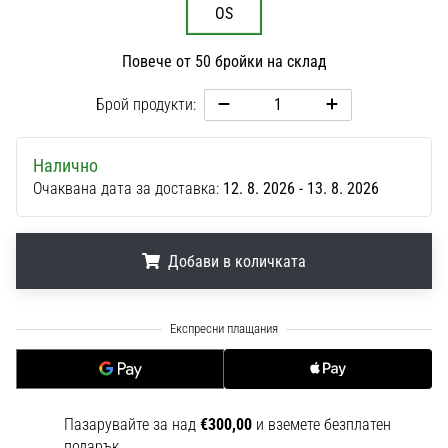
1 мин. четене
OS
Nike
Повече от 50 бройки на склад
Phantom
6
Брой продукти:
Открий
новите
Налично
футболни
Очаквана дата за доставка:
12. 8. 2026 - 13. 8. 2026
обувки
Nike
Phantom
6
Добави в количката
–
прецизност,
.
.
.
контрол
и
мощ
във
всяко
Пазарувайте за над
€300,00
и вземете безплатен
докосване.
подарък