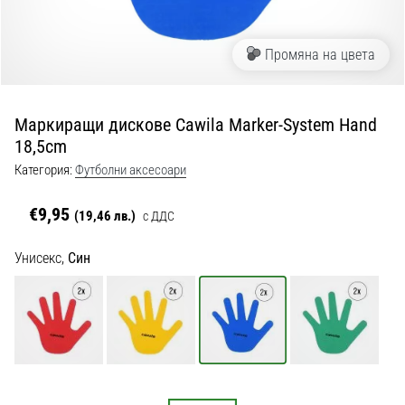
с
официални
екипи
Промяна на цвета
и
обувки
от
Маркиращи дискове Cawila Marker-System Hand
Nike,
18,5cm
adidas
и
Категория:
Футболни аксесоари
PUMA.
Бъди
€9,95
(19,46 лв.)
с ДДС
част
от
Унисекс,
Син
всеки
мач,
гол
и…
9. 6. 2025
•