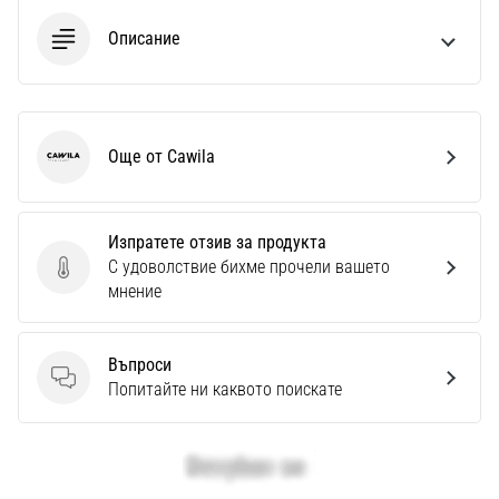
Описание
Още от Cawila
Cawila
Изпратете отзив за продукта
С удоволствие бихме прочели вашето
Изпратете отзив за продукта
мнение
Въпроси
Въпроси
Попитайте ни каквото поискате