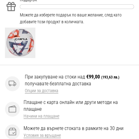
Перфектни
за
играчи,
Можете да изберете подарък по ваше желание, след като
…
добавите този продукт в количката.
Покажи
всички
статии
При закупуване на стоки над
€99,00
(193,63 лв.)
получавате безплатна доставка
Опции за доставка
Плащане с карта онлайн или други методи на
плащане
Начини на плащане
Можете да върнете стоката в рамките на 30 дни
Условия за връщане