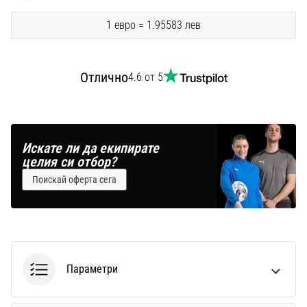
1 евро = 1.95583 лев
Отлично
4.6 от 5
Искате ли да екипирате
целия си отбор?
Поискай оферта сега
Параметри