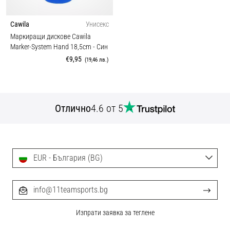
Cawila
Унисекс
Маркиращи дискове Cawila
Marker-System Hand 18,5cm
- Син
€9,95
(19,46 лв.)
Отлично
4.6 от 5
EUR - България (BG)
info@11teamsports.bg
Изпрати заявка за теглене